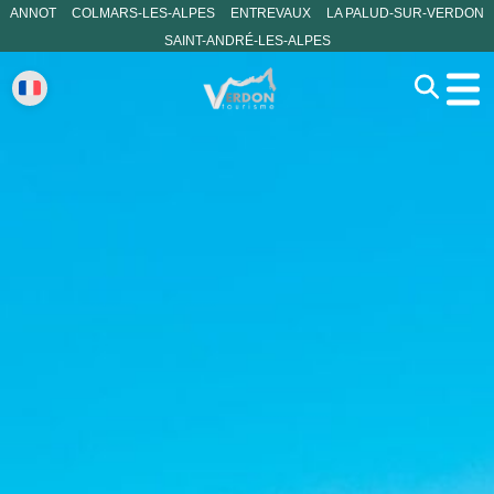
ANNOT
COLMARS-LES-ALPES
ENTREVAUX
LA PALUD-SUR-VERDON
SAINT-ANDRÉ-LES-ALPES