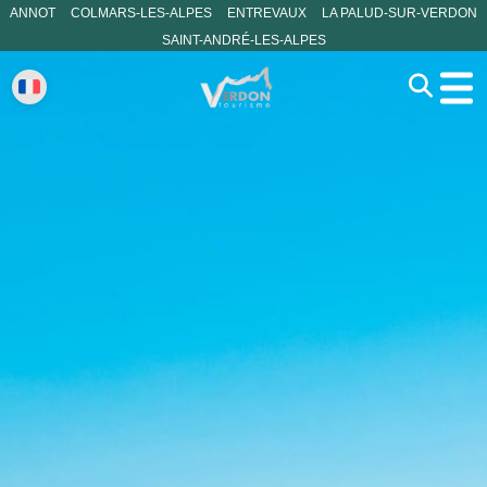
ANNOT
COLMARS-LES-ALPES
ENTREVAUX
LA PALUD-SUR-VERDON
SAINT-ANDRÉ-LES-ALPES