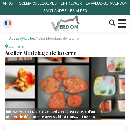
ANNOT
COLMARS-LES-ALPES
ENTREVAUX
LA PALUD-SUR-VERDON
SAINT-ANDRÉ-LES-ALPES
←
Accueil
Activités
Atelier Modelage de la terre
Colmars
Atelier Modelage de la terre
Initiez-vous au plaisir de modeler la terre lors d’un
atelier de découverte accessible à tous.…
Lire plus