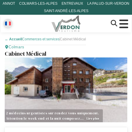
ANNOT
COLMARS-LES-ALPES
ENTREVAUX
LA PALUD-SUR-VERDON
SAINT-ANDRÉ-LES-ALPES
←
Accueil
Commerces et services
Cabinet Médical
Colmars
Cabinet Médical
2 médecins urgentistes sur rendez vous uniquement.
Attention le week-end et la nuit composez…
Lire plus