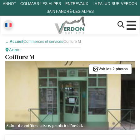
ANNOT
COLMARS-LES-ALPES
ENTREVAUX
LA PALUD-SUR-VERDON
SAINT-ANDRÉ-LES-ALPES
←
Accueil
Commerces et services
Coiffure M
Annot
Coiffure M
Voir les 2 photos
Salon de coiffure mixte, produits L'oréal.