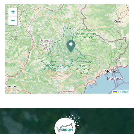
+
−
Leaflet