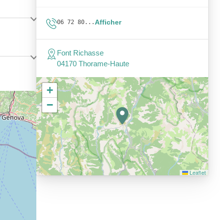
Afficher
06 72 80...
Font Richasse
04170 Thorame-Haute
+
−
Leaflet