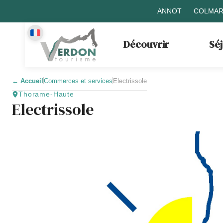
ANNOT
COLMAR
Découvrir
Sé
←
Accueil
Commerces et services
Electrissole
Thorame-Haute
Electrissole