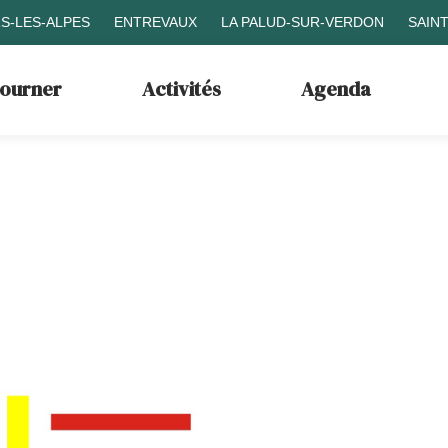
S-LES-ALPES
ENTREVAUX
LA PALUD-SUR-VERDON
SAIN
journer
Activités
Agenda