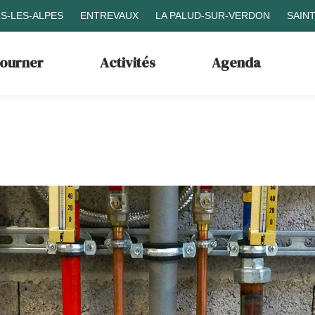
S-LES-ALPES
ENTREVAUX
LA PALUD-SUR-VERDON
SAIN
journer
Activités
Agenda