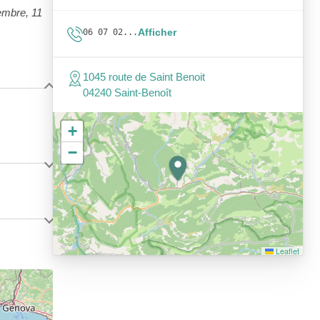
vembre, 11
Afficher
06 07 02...
1045 route de Saint Benoit
04240 Saint-Benoît
+
−
Leaflet