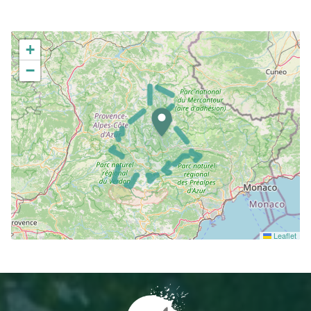
+
−
Leaflet