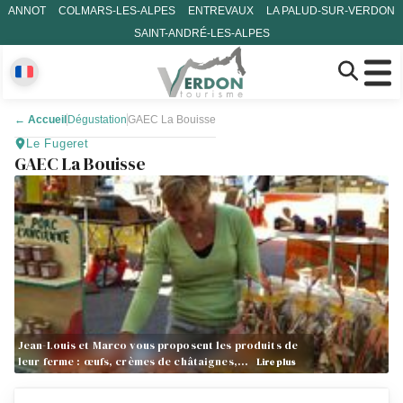
ANNOT
COLMARS-LES-ALPES
ENTREVAUX
LA PALUD-SUR-VERDON
SAINT-ANDRÉ-LES-ALPES
←
Accueil
Dégustation
GAEC La Bouisse
Le Fugeret
GAEC La Bouisse
Jean-Louis et Marco vous proposent les produits de
leur ferme : œufs, crèmes de châtaignes,…
Lire plus