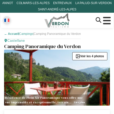
ANNOT
COLMARS-LES-ALPES
ENTREVAUX
LA PALUD-SUR-VERDON
SAINT-ANDRÉ-LES-ALPES
←
Accueil
Campings
Camping Panoramique du Verdon
Castellane
Camping Panoramique du Verdon
Voir les 4 photos
Résidence de Plein Air Panoramique vous offre une
vue imprenable et exceptionnelle, terrain…
Lire plus