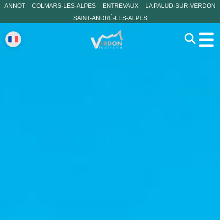
ANNOT
COLMARS-LES-ALPES
ENTREVAUX
LA PALUD-SUR-VERDON
SAINT-ANDRÉ-LES-ALPES