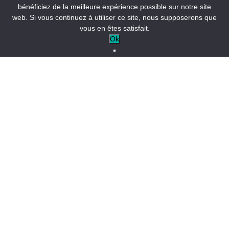
Nautisme sur le lac de Castillon
bénéficiez de la meilleure expérience possible sur notre site
web. Si vous continuez à utiliser ce site, nous supposerons que
vous en êtes satisfait.
Ok
Naviguez presque sans effort
Office de Tourisme :
+33 (0)4 84 32 04 04