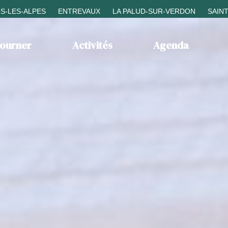
S-LES-ALPES
ENTREVAUX
LA PALUD-SUR-VERDON
SAIN
journer
Activités
Agenda