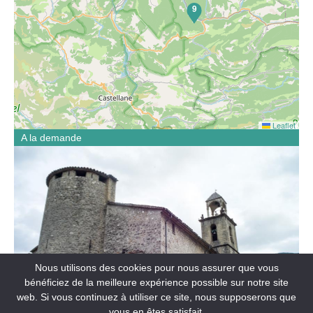
9
Leaflet
A la demande
Partez à la découverte de l’église Saint-Jean-Baptiste lors
d’une visite flash guidée pour les groupes. En un temps
court, l’église et la chapelle des Pénitents révèlent leur
architecture, leurs œuvres et les traditions locales.
Nous utilisons des cookies pour nous assurer que vous
bénéficiez de la meilleure expérience possible sur notre site
web. Si vous continuez à utiliser ce site, nous supposerons que
FÊTES ET MANIFESTATIONS
vous en êtes satisfait.