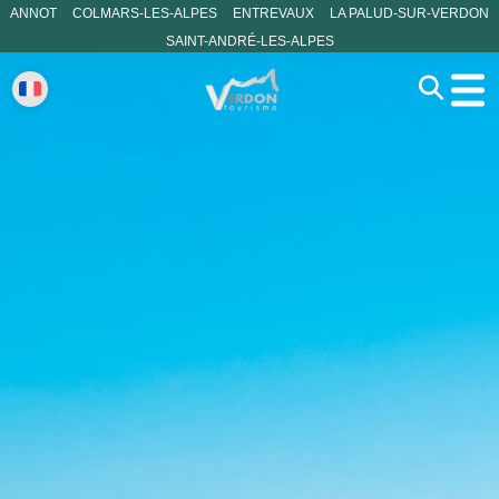
ANNOT
COLMARS-LES-ALPES
ENTREVAUX
LA PALUD-SUR-VERDON
SAINT-ANDRÉ-LES-ALPES