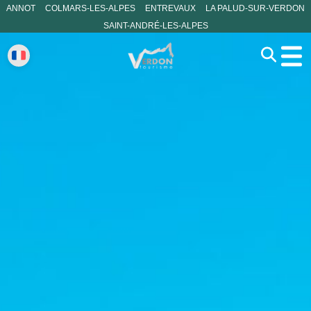
ANNOT
COLMARS-LES-ALPES
ENTREVAUX
LA PALUD-SUR-VERDON
SAINT-ANDRÉ-LES-ALPES