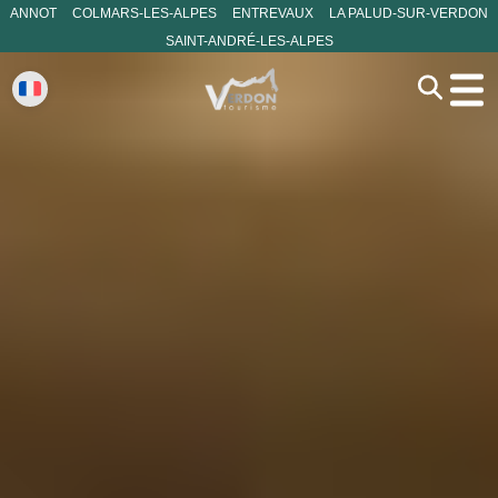
ANNOT
COLMARS-LES-ALPES
ENTREVAUX
LA PALUD-SUR-VERDON
SAINT-ANDRÉ-LES-ALPES