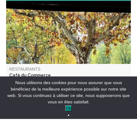
Ambiance bistrot, restauration snack, glacier. Terrasse
face au jeu de boules de la place.
RESTAURANTS
Café du Commerce
Nous utilisons des cookies pour nous assurer que vous
bénéficiez de la meilleure expérience possible sur notre site
ANNOT
web. Si vous continuez à utiliser ce site, nous supposerons que
vous en êtes satisfait.
Ok
09/08/2026
Nathalie et Bernard vous proposent une cuisine maison,
provençale, à base de produits locaux..