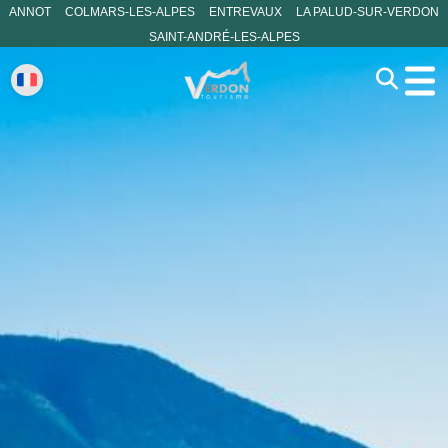
ANNOT
COLMARS-LES-ALPES
ENTREVAUX
LA PALUD-SUR-VERDON
SAINT-ANDRÉ-LES-ALPES