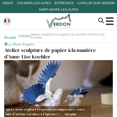
ANNOT
COLMARS-LES-ALPES
ENTREVAUX
LA PALUD-SUR-VERDON
SAINT-ANDRÉ-LES-ALPES
←
Atelier sculpture de papier à la manière d’Anne-Lise
Activités
Accueil
Koehler
La Mure-Argens
Atelier sculpture de papier à la manière
d’Anne-Lise Koehler
Après avoir exploré l'exposition temporaire, votre
âme d'artiste est mise à l'épreuve !…
Lire plus