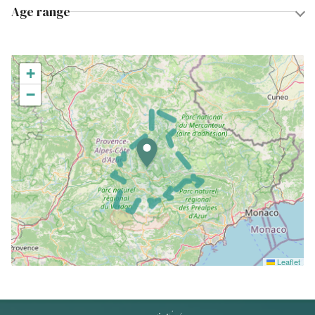
Age range
+
−
Leaflet