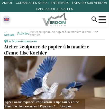
ANNOT
COLMARS-LES-ALPES
ENTREVAUX
LA PALUD-SUR-VERDON
SAINT-ANDRÉ-LES-ALPES
←
Atelier sculpture de papier à la manière d’Anne-Lise
Activities
Accueil
Koehler
La Mure-Argens-en
Atelier sculpture de papier à la manière
d’Anne-Lise Koehler
Après avoir exploré l'exposition temporaire, votre
âme d'artiste est mise à l'épreuve !…
Lire plus