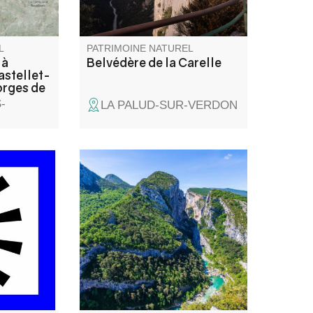
route des Crête et c'est un
incontournable.
L
PATRIMOINE NATUREL
 à
Belvédère de la Carelle
astellet-
orges de
-
LA PALUD-SUR-VERDON
 de Bau
Le Point Sublime est l'un des
 loin de
points de vue les plus
rnier avant
pittoresques sur les gorges du
e et c'est
Verdon. Ce point de vue se
de de tous
trouve sur la rive droite, en aval
du village de Rougon.