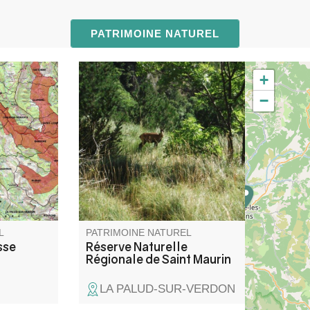
PATRIMOINE NATUREL
+
porte une
A l’entrée ouest des Gorges du
−
ale : la
Verdon, la réserve naturelle de
d les
Saint-Maurin est caractérisée
 que le
par la formation de travertins
la clue de
(tufs) issus de la précipitation
tre que le
du carbonate de calcium libéré
que sa
par les sources prenant
naissance au pied de la falaise
de Barbin.
L
PATRIMOINE NATUREL
sse
Réserve Naturelle
Régionale de Saint Maurin
LA PALUD-SUR-VERDON