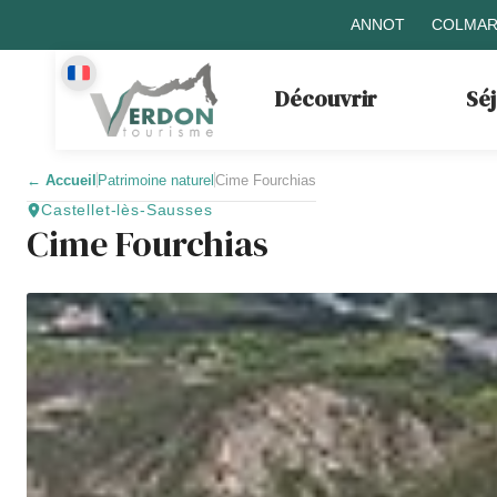
ANNOT
COLMAR
Découvrir
Sé
←
Accueil
Patrimoine naturel
Cime Fourchias
Castellet-lès-Sausses
Cime Fourchias