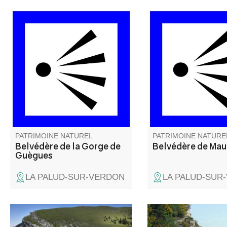
Du belvédère de la Gorge de
Un beau point de vue 
Guègues, on surplombe les
des plus grand Cany
vestiges de la ferme de
d'Europe, direction l
Guègues, située sur un plateau
Chalet de la Maline.
herbeux qui est au-dessus des
Gorges. La ferme était
occupée par le pastre (berger)
et possédait un beau verger
(amandiers, poiriers…).
PATRIMOINE NATUREL
PATRIMOINE NATURE
Belvédère de la Gorge de
Belvédère de Ma
Guègues
LA PALUD-SUR-VERDON
LA PALUD-SUR
La réserve naturelle
Le site des grès d'An