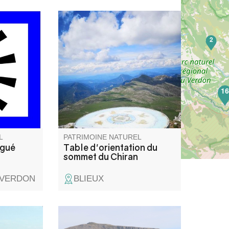
sur l'un
Du mont Ventoux, au mont
2
on
Pelvoux, de l'étang de Berre à
e fameux
l'arrière pays Niçois, cette table
vous permettra d'admirer les
différents sommets et points
qui vous feront face.
1
L
PATRIMOINE NATUREL
ugué
Table d'orientation du
sommet du Chiran
-VERDON
BLIEUX
not est un
Le mont Chiran (1 905 m),