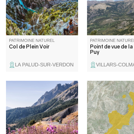
canyon et le lac de Sainte-
Croix. L'accès se mérite mais
le jeu en vaut la chandelle !
PATRIMOINE NATUREL
PATRIMOINE NATURE
Col de Plein Voir
Point de vue de la
Puy
LA PALUD-SUR-VERDON
VILLARS-COLM
Col de montagne routier situé à
Zone représentative d
2 045 m d'altitude, entre Alpes
subméditerranéen où
de Haute Provence et Alpes
les landes à buis, ge
Maritimes. En bordure de la
cendré, lavande. Zon
zone coeur du Parc national du
prospectée au nivea
Mercantour, il offre une vue
végétales et milieux.
panoramique d'exception. C'est
remarquables.