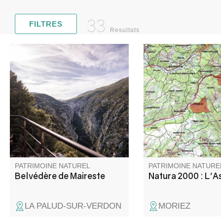
33
FILTRES
Resultats
Situé sur la route entre
Le site de l’Asse com
Moustiers-Sainte-Marie et la
caractéristique princip
Palud-sur-Verdon, en rive
partie amont compren
droite, le belvédère de
terres agricoles alors
Maireste offre un beau point de
périmètre en aval de 
vue sur les Gorges.
Chabrières ne concen
lit de la rivière ainsi 
ripisylve.
PATRIMOINE NATUREL
PATRIMOINE NATURE
Belvédère de Maireste
Natura 2000 : L'A
LA PALUD-SUR-VERDON
MORIEZ