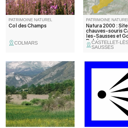
aussi le royaume des
marmottes.
PATRIMOINE NATUREL
PATRIMOINE NATURE
Col des Champs
Natura 2000 : Site
chauves-souris C
les-Sausses et G
Daluis
CASTELLET-LÈS
COLMARS
SAUSSES
La zone humide du Lac des
Le Belvédère du Pas
Sagnes, à cheval sur les
est un peu caché, non
communes de Thorame-Basse
la route... C'est le de
et de Thorame-Haute, se situe
la zone en sens uniqu
en queue d’une retenue
le plus haut en altitu
artificielle créée dans les
.
années 1960 pour l’irrigation.