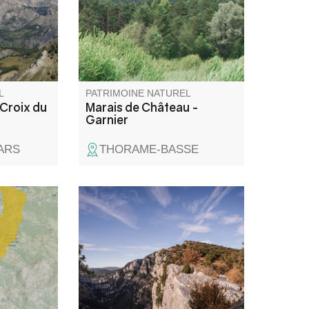
L
PATRIMOINE NATUREL
 Croix du
Marais de Château -
Garnier
ARS
THORAME-BASSE
e l'étage
Le belvédère de la Carelle tient
 dominent
son nom des poulies utilisées
nêt
début XXème par les «
e peu
Verdoniens » qui descendaient
u espèces
à flanc de falaise pour récolter,
 Gorges
entre autre, le genévrier. C'est
le troisième belvédère de la