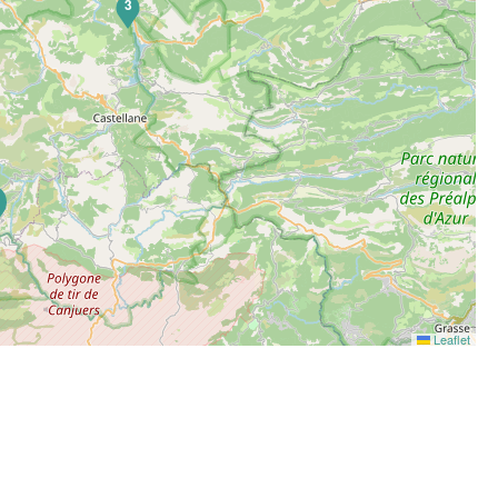
3
6
Leaflet