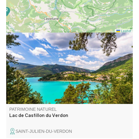
2
Leaflet
16
Irrésistible en raison de ses eaux turquoises, le lac de
Castillon est l’endroit idéal pour passer de belles journées
estivales. Baignade, voile, navigation, ski nautique s’y
pratiquent au pied des montagnes du Verdon.
PATRIMOINE NATUREL
Lac de Castillon du Verdon
SAINT-JULIEN-DU-VERDON