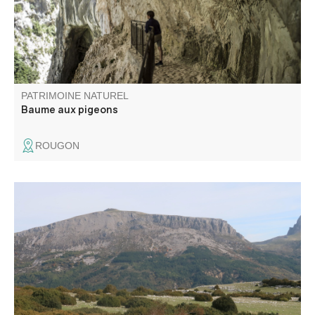
PATRIMOINE NATUREL
Baume aux pigeons
ROUGON
Le mont Chiran (1 905 m), second sommet des Préalpes
du Verdon, offre un panorama exceptionnel : des Alpes du
Sud à la Provence, jusqu’à la Méditerranée et, par temps
clair, le Canigou. Un belvédère unique pour les amoureux
de grands horizons.