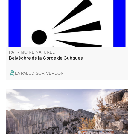
herbeux qui est au-dessus des Gorges. La ferme était
occupée par le pastre (berger) et possédait un beau
verger (amandiers, poiriers…).
PATRIMOINE NATUREL
Belvédère de la Gorge de Guègues
LA PALUD-SUR-VERDON
Les belvédères de Trescaïre offrent les premiers point de
vues sur les Gorges du Verdon, à partir de la Route des
Crêtes. On peut voire en bas du canyon trois tours
rocheuses, en rive gauche, qui ont donnés leurs nom à
ces belvédères.