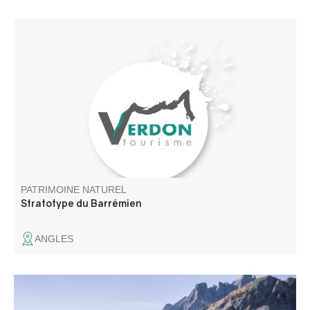
Au bord de la route RD 33, (présence d'un panneau)
avant d'arriver au village d'Angles, se trouve ce trésor
naturel qui tire son nom du village de Barrême, au cœur
de La Réserve Naturelle Géologique de Haute -
Provence.
PATRIMOINE NATUREL
Stratotype du Barrémien
ANGLES
Col de montagne routier situé à 2 045 m d'altitude, entre