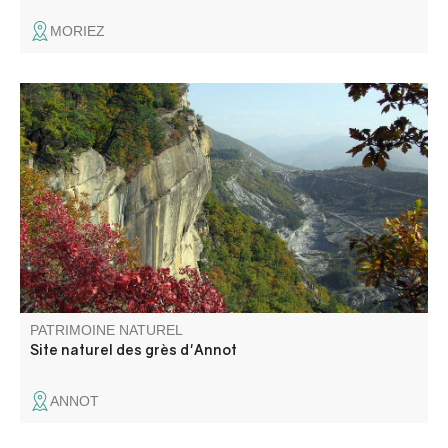
MORIEZ
Le site des grès d'Annot est un monde étonnant où se
mêlent blocs de grès cyclopéens, légendes ancestrales et
histoire plurimillénaire. Dominant le village, une superficie
de 150 ha est désormais classée Espace Naturel
Sensible.
PATRIMOINE NATUREL
Site naturel des grès d'Annot
ANNOT