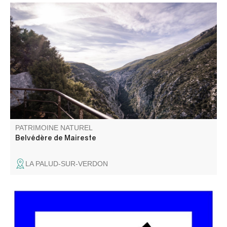
Situé sur la route entre Moustiers-Sainte-Marie et la
Palud-sur-Verdon, en rive droite, le belvédère de Maireste
offre un beau point de vue sur les Gorges.
PATRIMOINE NATUREL
Belvédère de Maireste
LA PALUD-SUR-VERDON
Du belvédère de la Gorge de Guègues, on surplombe les
vestiges de la ferme de Guègues, située sur un plateau