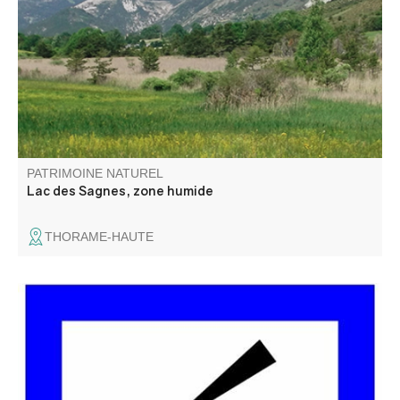
communes de Thorame-Basse et de Thorame-Haute, se
situe en queue d’une retenue artificielle créée dans les
années 1960 pour l’irrigation.
PATRIMOINE NATUREL
Lac des Sagnes, zone humide
THORAME-HAUTE
Le Belvédère du Pas de Bau est un peu caché, non loin
de la route... C'est le dernier avant la zone en sens
unique et c'est le plus haut en altitude de tous .