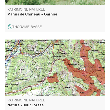
PATRIMOINE NATUREL
Marais de Château - Garnier
THORAME-BASSE
Le site de l’Asse comporte une caractéristique principale :
la partie amont comprend les terres agricoles alors que le
périmètre en aval de la clue de Chabrières ne concentre
que le lit de la rivière ainsi que sa ripisylve.
PATRIMOINE NATUREL
Natura 2000 : L'Asse