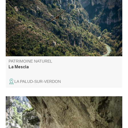
La Mescla (le mélange en Occitan) est le point où le
Verdon et son affluent l'Artuby se rencontrent.
PATRIMOINE NATUREL
La Mescla
LA PALUD-SUR-VERDON
Située à la fin du Sentier Blanc-Martel et au début du
sentier du Couloir Samson, cette baume au milieu du
tunnel du Baou offre l'une des vues les plus sauvages des
Gorges du Verdon.