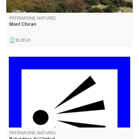
PATRIMOINE NATUREL
Mont Chiran
BLIEUX
Imbut vient de l’occitan et veut dire « entonnoir ». Du
belvédère on peut apercevoir le chaos de l’Imbut, en bas,
dans la rivière. Le Verdon y disparaît sous des blocs de
roches pour réapparaître quelques centaines de mètres
plus loin.
PATRIMOINE NATUREL
Belvédère de l'Imbut