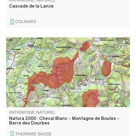
PATRIMOINE NATUREL
Cascade de la Lance
COLMARS
Constitué de 4 entités, ce massif s’élève entre les vallées
de La Bléone et du Verdon.
PATRIMOINE NATUREL
Natura 2000 : Cheval Blanc - Montagne de Boules -
Barre des Dourbes
THORAME-BASSE