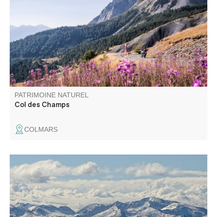
Alpes de Haute Provence et Alpes Maritimes. En bordure
de la zone coeur du Parc national du Mercantour, il offre
une vue panoramique d'exception. C'est aussi le royaume
des marmottes.
PATRIMOINE NATUREL
Col des Champs
COLMARS
Le site Natura 2000 du Grand Coyer abrite une diversité
exceptionnelle d’habitats naturels (pelouses alpines,
forêts anciennes, éboulis, zones humides) et d’espèces
animales et végétales (chauves-souris, Vipère d’Orsini,
papillons, Ancolie de Reuter).