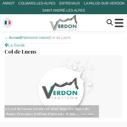
ANNOT
COLMARS-LES-ALPES
ENTREVAUX
LA PALUD-SUR-VERDON
SAINT-ANDRÉ-LES-ALPES
←
Accueil
Patrimoine naturel
Col de Luens
La Garde
Col de Luens
Le col de Luens est un col situé dans les Alpes-de-
Haute-Provence à 1054m d'altitude. Il fait…
Lire plus