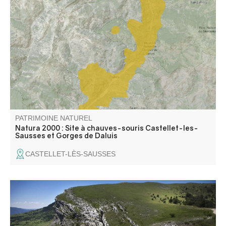
Zone représentative de l'étage subméditerranéen où
dominent les landes à buis, genêt cendré, lavande. Zone
peu prospectée au niveau espèces végétales et milieux.
Gorges remarquables.
PATRIMOINE NATUREL
Natura 2000 : Site à chauves-souris Castellet-les-
Sausses et Gorges de Daluis
CASTELLET-LÈS-SAUSSES
La réserve naturelle géologique de Haute-Provence
située entre le Verdon et la Durance est labellisé pour la
diversité de ses paysages, témoins du passé géologique