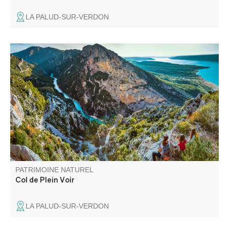
LA PALUD-SUR-VERDON
Le col de Plein Voir, du haut de ses 1168m d'altitude, est
un magnifique point de vue panoramique sur la fin du
canyon et le lac de Sainte-Croix. L'accès se mérite mais
le jeu en vaut la chandelle !
PATRIMOINE NATUREL
Col de Plein Voir
LA PALUD-SUR-VERDON