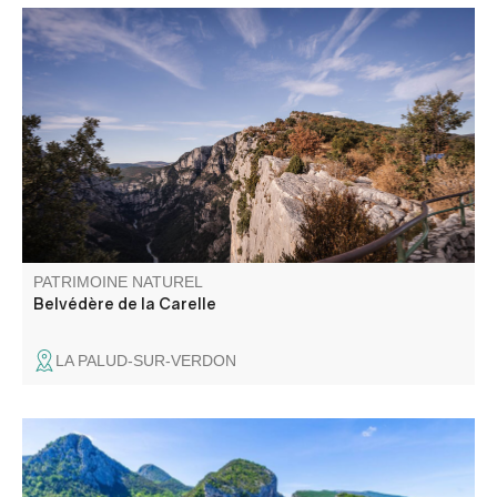
Le belvédère de la Carelle tient son nom des poulies
utilisées début XXème par les « Verdoniens » qui
descendaient à flanc de falaise pour récolter, entre autre,
le genévrier. C'est le troisième belvédère de la route des
Crête et c'est un incontournable.
PATRIMOINE NATUREL
Belvédère de la Carelle
LA PALUD-SUR-VERDON
Le Point Sublime est l'un des points de vue les plus
pittoresques sur les gorges du Verdon. Ce point de vue se