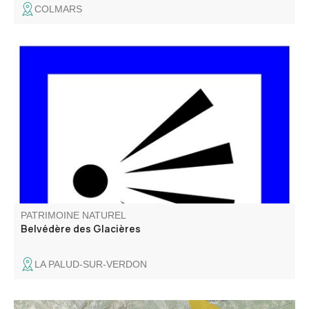
COLMARS
Le belvédère des Glacières s’appelle ainsi car il y avait
des trous dans lesquelles la glace naturelle était
conservée pour l’usage domestique (avant l’arrivée de
l’électricité).
PATRIMOINE NATUREL
Belvédère des Glacières
LA PALUD-SUR-VERDON