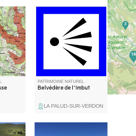
porte une
Imbut vient de l’occitan et veut
2
ale : la
dire « entonnoir ». Du
d les
belvédère on peut apercevoir
 que le
le chaos de l’Imbut, en bas,
la clue de
dans la rivière. Le Verdon y
tre que le
disparaît sous des blocs de
1
que sa
roches pour réapparaître
quelques centaines de mètres
plus loin.
L
PATRIMOINE NATUREL
sse
Belvédère de l'Imbut
LA PALUD-SUR-VERDON
Ce point de vue permet d'avoir