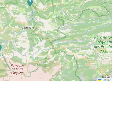
3
6
Leaflet