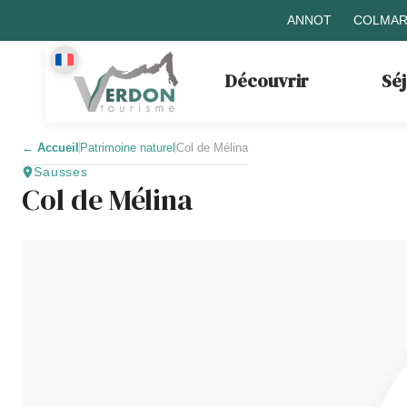
ANNOT
COLMAR
Découvrir
Sé
←
Accueil
Patrimoine naturel
Col de Mélina
Sausses
Col de Mélina