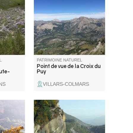
-Provence
une vue panoramique sur toute
 et la
la haute vallée du Verdon.
pour la
ages,
ologique
Terre. Elle
serve de
L
PATRIMOINE NATUREL
Point de vue de la Croix du
ute-
Puy
NS
VILLARS-COLMARS
au dessus
Le site des grès d'Annot est un
ait de
monde étonnant où se mêlent
l'autre,
blocs de grès cyclopéens,
Hautes
légendes ancestrales et