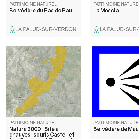
PATRIMOINE NATUREL
PATRIMOINE NATURE
Belvédère du Pas de Bau
La Mescla
LA PALUD-SUR-VERDON
LA PALUD-SUR
Zone représentative de l'étage
Un beau point de vue 
subméditerranéen où dominent
des plus grand Cany
les landes à buis, genêt
d'Europe, direction l
cendré, lavande. Zone peu
Chalet de la Maline.
prospectée au niveau espèces
végétales et milieux. Gorges
remarquables.
PATRIMOINE NATUREL
PATRIMOINE NATURE
Natura 2000 : Site à
Belvédère de Ma
chauves-souris Castellet-