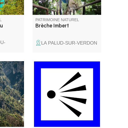
.
L
PATRIMOINE NATUREL
du
Brèche Imbert
DU-
LA PALUD-SUR-VERDON
e en
Le belvédère des Glacières
ù le
s’appelle ainsi car il y avait des
 l'Artuby
trous dans lesquelles la glace
naturelle était conservée pour
l’usage domestique (avant
l’arrivée de l’électricité).