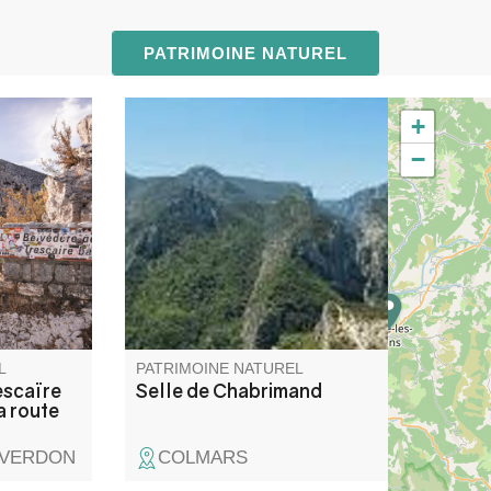
PATRIMOINE NATUREL
+
escaïre
A 2080m d'altitude au pied de
−
oint de
la Montagne de Jassine se
du Verdon,
trouve le rocher de
es Crêtes.
Chabrimand.
 du
cheuses,
nt donnés
édères.
L
PATRIMOINE NATUREL
escaïre
Selle de Chabrimand
a route
-VERDON
COLMARS