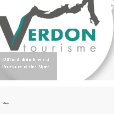
à 2207m d'altitude et est
e-Provence et des Alpes-
ibles.