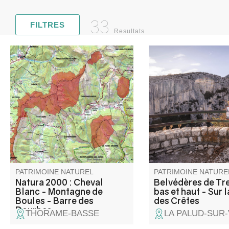
33
FILTRES
Resultats
Constitué de 4 entités, ce
Les belvédères de Tr
massif s’élève entre les vallées
offrent les premiers p
de La Bléone et du Verdon.
vues sur les Gorges 
à partir de la Route d
On peut voire en bas
canyon trois tours ro
en rive gauche, qui o
leurs nom à ces belv
PATRIMOINE NATUREL
PATRIMOINE NATURE
Natura 2000 : Cheval
Belvédères de Tr
Blanc - Montagne de
bas et haut - Sur l
Boules - Barre des
des Crêtes
Dourbes
THORAME-BASSE
LA PALUD-SUR