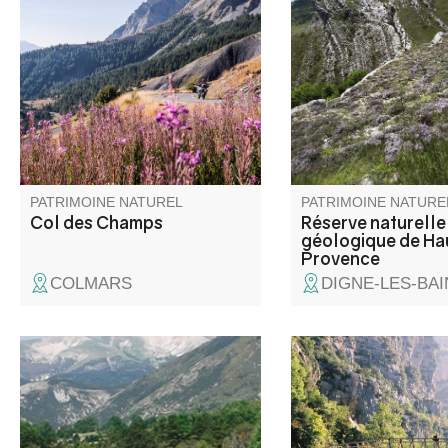
2 045 m d'altitude, entre Alpes
géologique de Haute
de Haute Provence et Alpes
située entre le Verdon
Maritimes. En bordure de la
Durance est labellisé 
zone coeur du Parc national du
diversité de ses pays
Mercantour, il offre une vue
témoins du passé gé
panoramique d'exception. C'est
de ce massif et de la 
aussi le royaume des
est la plus grande ré
marmottes.
ce type en Europe.
PATRIMOINE NATUREL
PATRIMOINE NATURE
Col des Champs
Réserve naturelle
géologique de Ha
Provence
COLMARS
DIGNE-LES-BAI
La zone humide du Lac des
Passerelle piétonne 
Sagnes, à cheval sur les
du Verdon qui permett
communes de Thorame-Basse
traverser d'une rive à 
et de Thorame-Haute, se situe
du Var aux Alpes de 