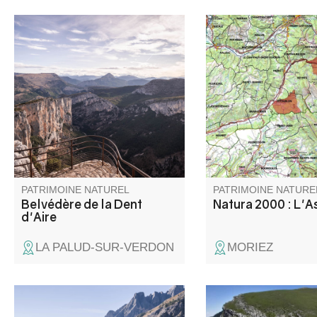
C’est certainement le plus
Le site de l’Asse com
panoramique de tous les
caractéristique princip
belvédères... Il a été rénové en
partie amont compren
2018 dans le cadre de
terres agricoles alors
l’Opération Grand Site des
périmètre en aval de 
Gorges du Verdon.
Chabrières ne concen
lit de la rivière ainsi 
ripisylve.
PATRIMOINE NATUREL
PATRIMOINE NATURE
Belvédère de la Dent
Natura 2000 : L'A
d'Aire
LA PALUD-SUR-VERDON
MORIEZ
Col de montagne routier situé à
La réserve naturelle