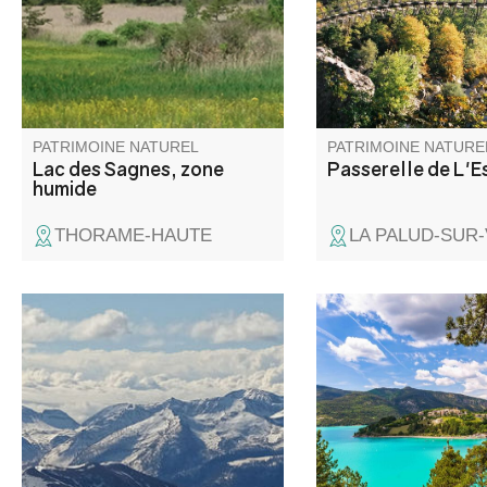
en queue d’une retenue
Provence.
artificielle créée dans les
années 1960 pour l’irrigation.
PATRIMOINE NATUREL
PATRIMOINE NATURE
Lac des Sagnes, zone
Passerelle de L'Es
humide
THORAME-HAUTE
LA PALUD-SUR
Le site Natura 2000 du Grand
Irrésistible en raison
Coyer abrite une diversité
eaux turquoises, le la
exceptionnelle d’habitats
Castillon est l’endroit
naturels (pelouses alpines,
passer de belles jour
forêts anciennes, éboulis,
estivales. Baignade, v
zones humides) et d’espèces
navigation, ski nautiq
animales et végétales
pratiquent au pied de