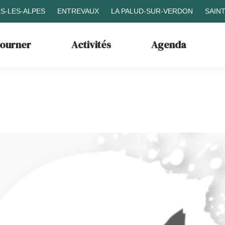
S-LES-ALPES
ENTREVAUX
LA PALUD-SUR-VERDON
SAIN
journer
Activités
Agenda