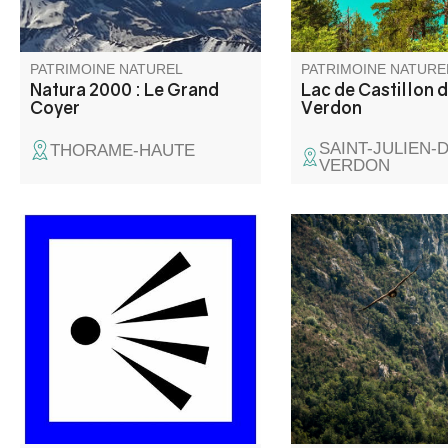
(chauves-souris, Vipère
montagnes du Verdon
d’Orsini, papillons, Ancolie de
Reuter).
PATRIMOINE NATUREL
PATRIMOINE NATURE
Natura 2000 : Le Grand
Lac de Castillon 
Coyer
Verdon
SAINT-JULIEN-
THORAME-HAUTE
VERDON
Le Belvédère du Pas de Bau
La Mescla (le mélang
est un peu caché, non loin de
Occitan) est le point o
la route... C'est le dernier avant
Verdon et son affluent
la zone en sens unique et c'est
se rencontrent.
le plus haut en altitude de tous
.