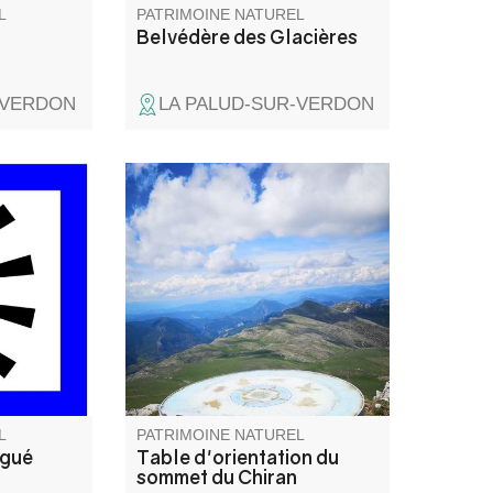
L
PATRIMOINE NATUREL
Belvédère des Glacières
-VERDON
LA PALUD-SUR-VERDON
sur l'un
Du mont Ventoux, au mont
on
Pelvoux, de l'étang de Berre à
e fameux
l'arrière pays Niçois, cette table
vous permettra d'admirer les
différents sommets et points
qui vous feront face.
L
PATRIMOINE NATUREL
ugué
Table d'orientation du
sommet du Chiran