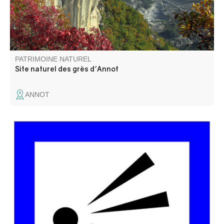
PATRIMOINE NATUREL
Site naturel des grès d'Annot
ANNOT
Du belvédère de la Gorge de Guègues, on surplombe les
vestiges de la ferme de Guègues, située sur un plateau
herbeux qui est au-dessus des Gorges. La ferme était
occupée par le pastre (berger) et possédait un beau
verger (amandiers, poiriers…).