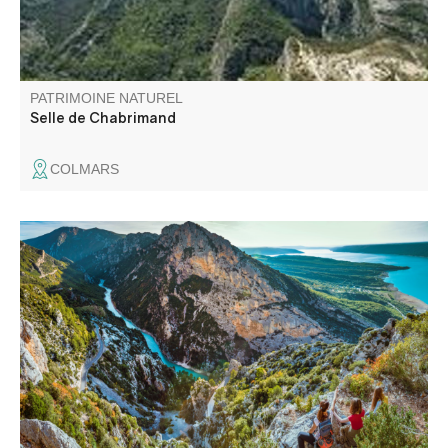
PATRIMOINE NATUREL
Selle de Chabrimand
COLMARS
Le col de Plein Voir, du haut de ses 1168m d'altitude, est
un magnifique point de vue panoramique sur la fin du
canyon et le lac de Sainte-Croix. L'accès se mérite mais
le jeu en vaut la chandelle !