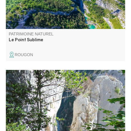
PATRIMOINE NATUREL
Le Point Sublime
ROUGON
La Brèche Imbert est située au milieu du Blanc-Martel,
c'est un escalier dans le vide, avec des rambardes, de
274 marches est l'un des points de vues les plus
impressionnant du sentier Blanc-Martel.