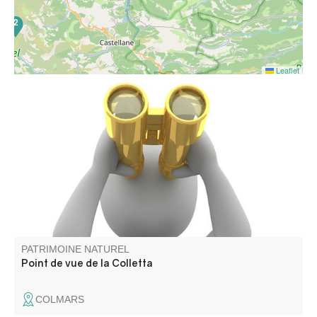
2
Leaflet
16
Il surplombe la cité fortifiée de Colmars
PATRIMOINE NATUREL
Point de vue de la Colletta
COLMARS