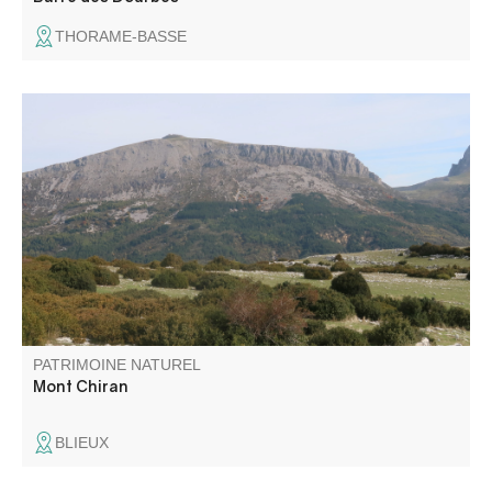
THORAME-BASSE
Le mont Chiran (1 905 m), second sommet des Préalpes
du Verdon, offre un panorama exceptionnel : des Alpes du
Sud à la Provence, jusqu’à la Méditerranée et, par temps
clair, le Canigou. Un belvédère unique pour les amoureux
de grands horizons.
PATRIMOINE NATUREL
Mont Chiran
BLIEUX