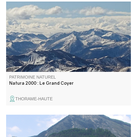
Le site Natura 2000 du Grand Coyer abrite une diversité
exceptionnelle d’habitats naturels (pelouses alpines,
forêts anciennes, éboulis, zones humides) et d’espèces
animales et végétales (chauves-souris, Vipère d’Orsini,
papillons, Ancolie de Reuter).
PATRIMOINE NATUREL
Natura 2000 : Le Grand Coyer
THORAME-HAUTE
Le Marais de Château-Garnier constitue un des rares
sites connus des Alpes de Haute-Provence.