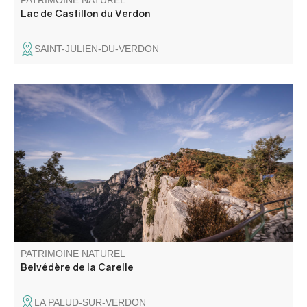
PATRIMOINE NATUREL
Lac de Castillon du Verdon
SAINT-JULIEN-DU-VERDON
Le belvédère de la Carelle tient son nom des poulies
utilisées début XXème par les « Verdoniens » qui
descendaient à flanc de falaise pour récolter, entre autre,
le genévrier. C'est le troisième belvédère de la route des
Crête et c'est un incontournable.
PATRIMOINE NATUREL
Belvédère de la Carelle
LA PALUD-SUR-VERDON