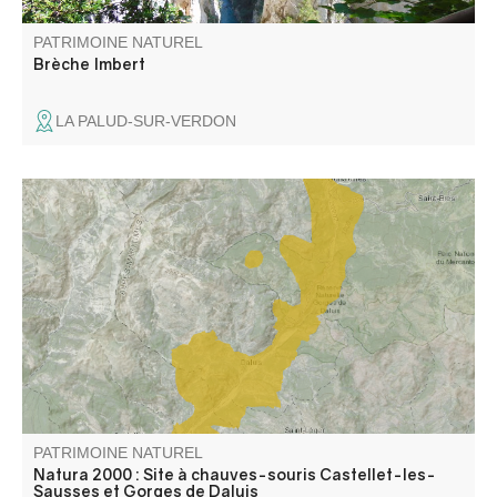
PATRIMOINE NATUREL
Brèche Imbert
LA PALUD-SUR-VERDON
Zone représentative de l'étage subméditerranéen où
dominent les landes à buis, genêt cendré, lavande. Zone
peu prospectée au niveau espèces végétales et milieux.
Gorges remarquables.
PATRIMOINE NATUREL
Natura 2000 : Site à chauves-souris Castellet-les-
Sausses et Gorges de Daluis