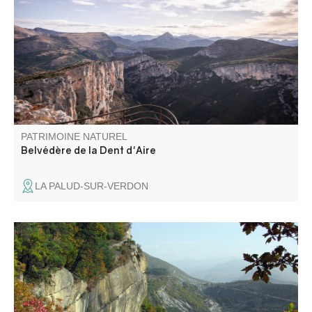
belvédères... Il a été rénové en 2018 dans le cadre de
l’Opération Grand Site des Gorges du Verdon.
PATRIMOINE NATUREL
Belvédère de la Dent d'Aire
LA PALUD-SUR-VERDON
Le site des grès d'Annot est un monde étonnant où se
mêlent blocs de grès cyclopéens, légendes ancestrales et
histoire plurimillénaire. Dominant le village, une superficie
de 150 ha est désormais classée Espace Naturel
Sensible.