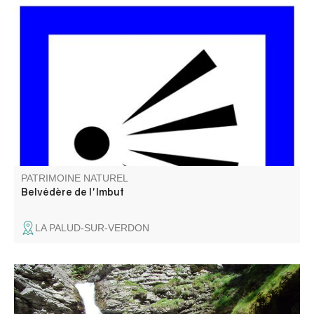
Imbut vient de l’occitan et veut dire « entonnoir ». Du
belvédère on peut apercevoir le chaos de l’Imbut, en bas,
dans la rivière. Le Verdon y disparaît sous des blocs de
roches pour réapparaître quelques centaines de mètres
plus loin.
PATRIMOINE NATUREL
Belvédère de l'Imbut
LA PALUD-SUR-VERDON
Cascade située à 20 minutes du village. promenade
familiale.