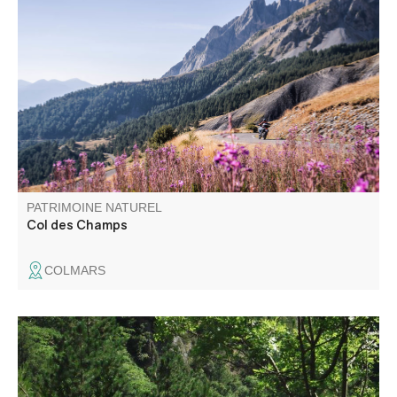
Col de montagne routier situé à 2 045 m d'altitude, entre
Alpes de Haute Provence et Alpes Maritimes. En bordure
de la zone coeur du Parc national du Mercantour, il offre
une vue panoramique d'exception. C'est aussi le royaume
des marmottes.
PATRIMOINE NATUREL
Col des Champs
COLMARS
A l’entrée ouest des Gorges du Verdon, la réserve
naturelle de Saint-Maurin est caractérisée par la
formation de travertins (tufs) issus de la précipitation du