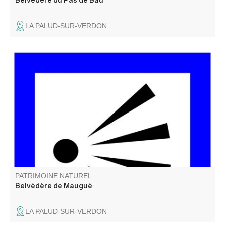
LA PALUD-SUR-VERDON
Un beau point de vue sur l'un des plus grand Canyon
d'Europe, direction le fameux Chalet de la Maline.
PATRIMOINE NATUREL
Belvédère de Maugué
LA PALUD-SUR-VERDON