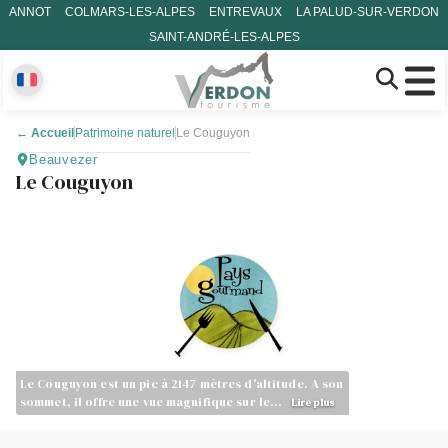
ANNOT
COLMARS-LES-ALPES
ENTREVAUX
LA PALUD-SUR-VERDON
SAINT-ANDRÉ-LES-ALPES
←
Accueil
Patrimoine naturel
Le Couguyon
Beauvezer
Le Couguyon
Le Couguyon est un pic à 2147 mètres d'altitude. A son
sommet, il offre une vue magnifique sur le…
Lire plus