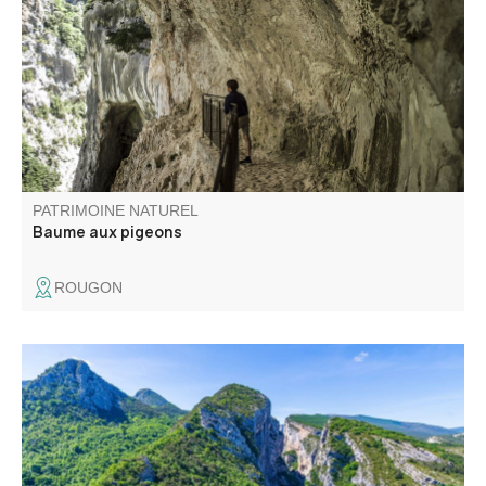
sentier du Couloir Samson, cette baume au milieu du
tunnel du Baou offre l'une des vues les plus sauvages des
Gorges du Verdon.
PATRIMOINE NATUREL
Baume aux pigeons
ROUGON
Le Point Sublime est l'un des points de vue les plus
pittoresques sur les gorges du Verdon. Ce point de vue se
trouve sur la rive droite, en aval du village de Rougon.