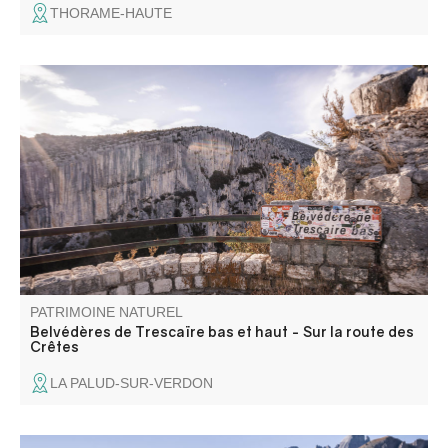
THORAME-HAUTE
Les belvédères de Trescaïre offrent les premiers point de
vues sur les Gorges du Verdon, à partir de la Route des
Crêtes. On peut voire en bas du canyon trois tours
rocheuses, en rive gauche, qui ont donnés leurs nom à
ces belvédères.
PATRIMOINE NATUREL
Belvédères de Trescaïre bas et haut - Sur la route des
Crêtes
LA PALUD-SUR-VERDON