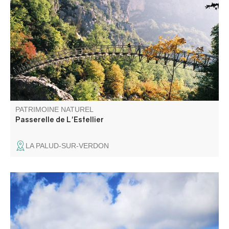
Passerelle piétonne au dessus du Verdon qui permettait
de traverser d'une rive à l'autre, du Var aux Alpes de
Hautes Provence.
PATRIMOINE NATUREL
Passerelle de L'Estellier
LA PALUD-SUR-VERDON
Du mont Ventoux, au mont Pelvoux, de l'étang de Berre à
l'arrière pays Niçois, cette table vous permettra d'admirer
les différents sommets et points qui vous feront face.