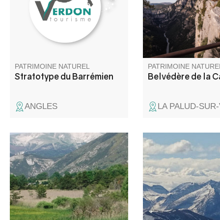
son nom du village de
à flanc de falaise pour
Barrême, au cœur de La
entre autre, le genévr
Réserve Naturelle Géologique
le troisième belvédèr
de Haute - Provence.
route des Crête et c'e
incontournable.
PATRIMOINE NATUREL
PATRIMOINE NATURE
Stratotype du Barrémien
Belvédère de la C
ANGLES
LA PALUD-SUR
La zone humide du Lac des
Le site Natura 2000 
Sagnes, à cheval sur les
Coyer abrite une dive
communes de Thorame-Basse
exceptionnelle d’habi
et de Thorame-Haute, se situe
naturels (pelouses al
en queue d’une retenue
forêts anciennes, ébou
artificielle créée dans les
zones humides) et d’
années 1960 pour l’irrigation.
animales et végétale