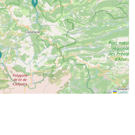
3
6
Leaflet