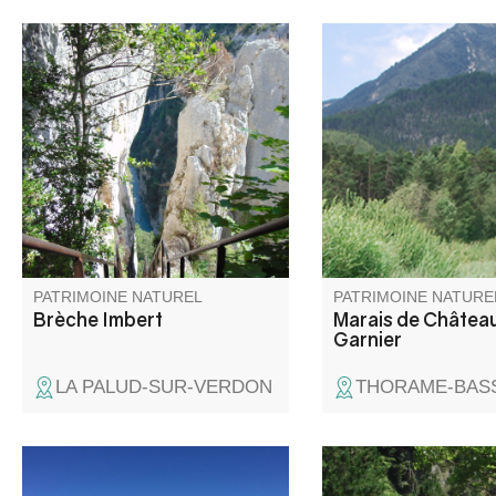
La Brèche Imbert est située au
Le Marais de Châtea
milieu du Blanc-Martel, c'est un
constitue un des rares
escalier dans le vide, avec des
connus des Alpes de 
rambardes, de 274 marches
Provence.
est l'un des points de vues les
plus impressionnant du sentier
Blanc-Martel.
PATRIMOINE NATUREL
PATRIMOINE NATURE
Brèche Imbert
Marais de Château
Garnier
LA PALUD-SUR-VERDON
THORAME-BAS
Ce point de vue permet d'avoir
A l’entrée ouest des 