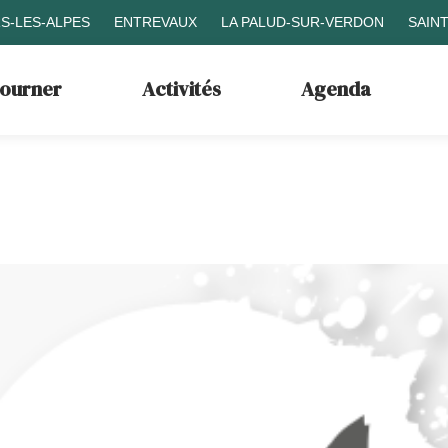
S-LES-ALPES
ENTREVAUX
LA PALUD-SUR-VERDON
SAIN
journer
Activités
Agenda