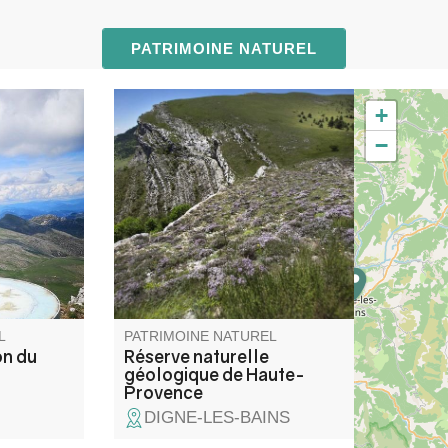
PATRIMOINE NATUREL
+
 mont
La réserve naturelle
−
e Berre à
géologique de Haute-Provence
cette table
située entre le Verdon et la
rer les
Durance est labellisé pour la
 points
diversité de ses paysages,
témoins du passé géologique
de ce massif et de la Terre. Elle
est la plus grande réserve de
ce type en Europe.
L
PATRIMOINE NATUREL
on du
Réserve naturelle
géologique de Haute-
Provence
DIGNE-LES-BAINS