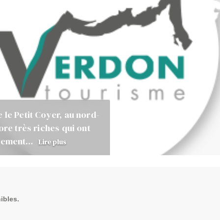
 le Petit Coyer, au nord-
ore très riches qui ont
ellement…
Lire plus
ibles.