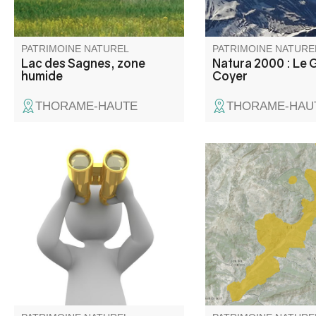
(chauves-souris, Vipè
d’Orsini, papillons, A
Reuter).
PATRIMOINE NATUREL
PATRIMOINE NATURE
Lac des Sagnes, zone
Natura 2000 : Le 
humide
Coyer
THORAME-HAUTE
THORAME-HAU
Il surplombe la cité fortifiée de
Zone représentative d
Colmars
subméditerranéen où
les landes à buis, ge
cendré, lavande. Zon
prospectée au nivea
végétales et milieux.
remarquables.