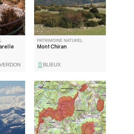
 récolter,
Sud à la Provence, jusqu’à la
ier. C'est
Méditerranée et, par temps
e de la
clair, le Canigou. Un belvédère
st un
unique pour les amoureux de
grands horizons.
L
PATRIMOINE NATUREL
arelle
Mont Chiran
-VERDON
BLIEUX
du Grand
Constitué de 4 entités, ce
rsité
massif s’élève entre les vallées
tats
de La Bléone et du Verdon.
pines,
lis,
espèces
s