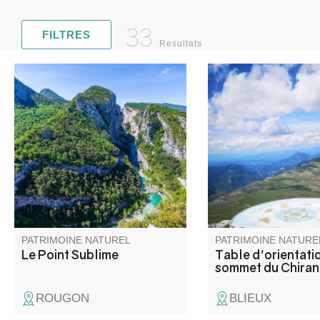
33
FILTRES
Resultats
Le Point Sublime est l'un des
Du mont Ventoux, au
points de vue les plus
Pelvoux, de l'étang d
pittoresques sur les gorges du
l'arrière pays Niçois, 
Verdon. Ce point de vue se
vous permettra d'admi
trouve sur la rive droite, en aval
différents sommets et
du village de Rougon.
qui vous feront face.
PATRIMOINE NATUREL
PATRIMOINE NATURE
Le Point Sublime
Table d'orientati
sommet du Chiran
ROUGON
BLIEUX