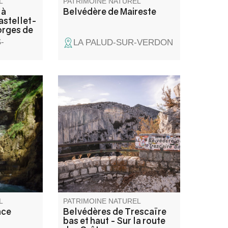
L
PATRIMOINE NATUREL
 à
Belvédère de Maireste
astellet-
orges de
-
LA PALUD-SUR-VERDON
minutes
Les belvédères de Trescaïre
e
offrent les premiers point de
vues sur les Gorges du Verdon,
à partir de la Route des Crêtes.
On peut voire en bas du
canyon trois tours rocheuses,
en rive gauche, qui ont donnés
leurs nom à ces belvédères.
L
PATRIMOINE NATUREL
nce
Belvédères de Trescaïre
bas et haut - Sur la route