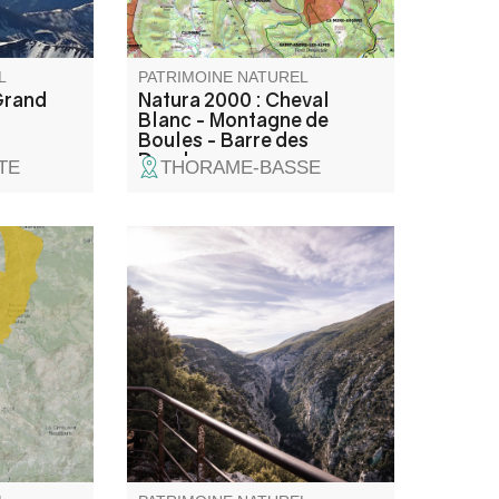
re
ncolie de
L
PATRIMOINE NATUREL
Grand
Natura 2000 : Cheval
Blanc - Montagne de
Boules - Barre des
Dourbes
TE
THORAME-BASSE
e l'étage
Situé sur la route entre
 dominent
Moustiers-Sainte-Marie et la
nêt
Palud-sur-Verdon, en rive
e peu
droite, le belvédère de
u espèces
Maireste offre un beau point de
 Gorges
vue sur les Gorges.