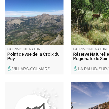
une vue panoramique sur toute
Verdon, la réserve na
la haute vallée du Verdon.
Saint-Maurin est cara
par la formation de tr
(tufs) issus de la préc
du carbonate de calci
par les sources prena
naissance au pied de 
de Barbin.
PATRIMOINE NATUREL
PATRIMOINE NATURE
Point de vue de la Croix du
Réserve Naturelle
Puy
Régionale de Sain
VILLARS-COLMARS
LA PALUD-SUR
Au bord de la route RD 33,
Le belvédère de la Car
(présence d'un panneau) avant
son nom des poulies u
d'arriver au village d'Angles, se
début XXème par les
trouve ce trésor naturel qui tire
Verdoniens » qui des