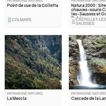
PATRIMOINE NATUREL
PATRIMOINE NATURE
Point de vue de la Colletta
Natura 2000 : Site
chauves-souris C
les-Sausses et G
Daluis
CASTELLET-LÈS
COLMARS
SAUSSES
La Mescla (le mélange en
Cascade située à 20 
Occitan) est le point où le
du village. promenad
Verdon et son affluent l'Artuby
familiale.
se rencontrent.
PATRIMOINE NATUREL
PATRIMOINE NATURE
La Mescla
Cascade de la La