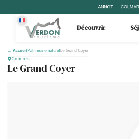
ANNOT
COLMAR
Découvrir
Sé
←
Accueil
Patrimoine naturel
Le Grand Coyer
Colmars
Le Grand Coyer