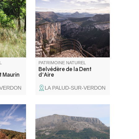
turelle de
panoramique de tous les
ctérisée
belvédères... Il a été rénové en
avertins
2018 dans le cadre de
ipitation
l’Opération Grand Site des
um libéré
Gorges du Verdon.
nt
la falaise
L
PATRIMOINE NATUREL
Belvédère de la Dent
t Maurin
d'Aire
-VERDON
LA PALUD-SUR-VERDON
elle tient
Le mont Chiran (1 905 m),
tilisées
second sommet des Préalpes
 «
du Verdon, offre un panorama
cendaient
exceptionnel : des Alpes du