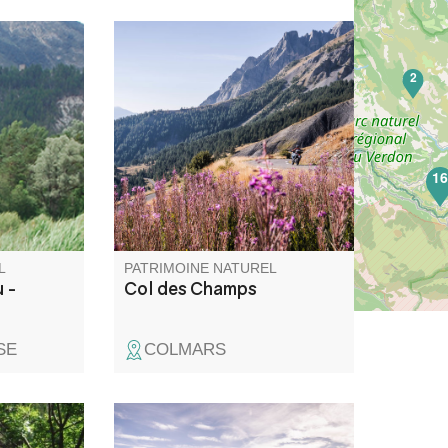
u-Garnier
Col de montagne routier situé à
2
 sites
2 045 m d'altitude, entre Alpes
Haute-
de Haute Provence et Alpes
Maritimes. En bordure de la
zone coeur du Parc national du
Mercantour, il offre une vue
1
panoramique d'exception. C'est
aussi le royaume des
marmottes.
L
PATRIMOINE NATUREL
 -
Col des Champs
SE
COLMARS
Gorges du
C’est certainement le plus