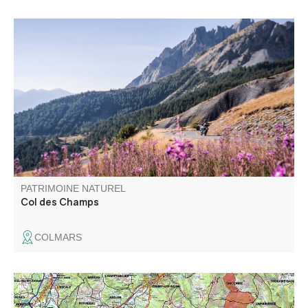
Col de montagne routier situé à 2 045 m d'altitude, entre
Alpes de Haute Provence et Alpes Maritimes. En bordure
de la zone coeur du Parc national du Mercantour, il offre
une vue panoramique d'exception. C'est aussi le royaume
des marmottes.
PATRIMOINE NATUREL
Col des Champs
COLMARS
Le site de l’Asse comporte une caractéristique principale :