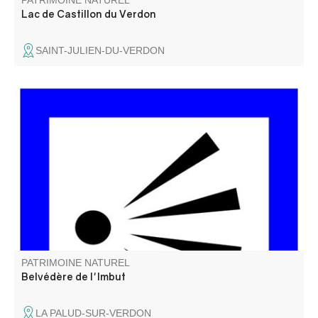
PATRIMOINE NATUREL
Lac de Castillon du Verdon
SAINT-JULIEN-DU-VERDON
Imbut vient de l’occitan et veut dire « entonnoir ». Du
belvédère on peut apercevoir le chaos de l’Imbut, en bas,
dans la rivière. Le Verdon y disparaît sous des blocs de
roches pour réapparaître quelques centaines de mètres
plus loin.
PATRIMOINE NATUREL
Belvédère de l'Imbut
LA PALUD-SUR-VERDON