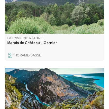
PATRIMOINE NATUREL
Marais de Château - Garnier
THORAME-BASSE
Le col de Plein Voir, du haut de ses 1168m d'altitude, est
un magnifique point de vue panoramique sur la fin du
canyon et le lac de Sainte-Croix. L'accès se mérite mais
le jeu en vaut la chandelle !