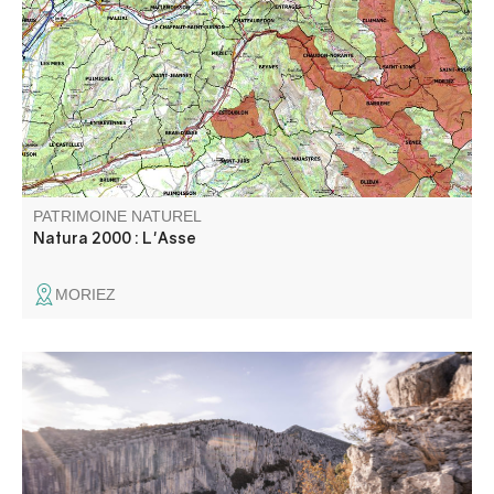
la partie amont comprend les terres agricoles alors que le
périmètre en aval de la clue de Chabrières ne concentre
que le lit de la rivière ainsi que sa ripisylve.
PATRIMOINE NATUREL
Natura 2000 : L'Asse
MORIEZ
Les belvédères de Trescaïre offrent les premiers point de
vues sur les Gorges du Verdon, à partir de la Route des
Crêtes. On peut voire en bas du canyon trois tours
rocheuses, en rive gauche, qui ont donnés leurs nom à
ces belvédères.