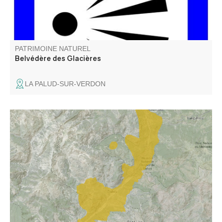
PATRIMOINE NATUREL
Belvédère des Glacières
LA PALUD-SUR-VERDON
Zone représentative de l'étage subméditerranéen où
dominent les landes à buis, genêt cendré, lavande. Zone
peu prospectée au niveau espèces végétales et milieux.
Gorges remarquables.