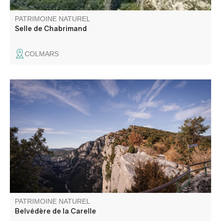
PATRIMOINE NATUREL
Selle de Chabrimand
COLMARS
Le belvédère de la Carelle tient son nom des poulies
utilisées début XXème par les « Verdoniens » qui
descendaient à flanc de falaise pour récolter, entre autre,
le genévrier. C'est le troisième belvédère de la route des
Crête et c'est un incontournable.
PATRIMOINE NATUREL
Belvédère de la Carelle