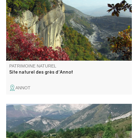
Le site des grès d'Annot est un monde étonnant où se
mêlent blocs de grès cyclopéens, légendes ancestrales et
histoire plurimillénaire. Dominant le village, une superficie
de 150 ha est désormais classée Espace Naturel
Sensible.
PATRIMOINE NATUREL
Site naturel des grès d'Annot
ANNOT
La zone humide du Lac des Sagnes, à cheval sur les
communes de Thorame-Basse et de Thorame-Haute, se
situe en queue d’une retenue artificielle créée dans les
années 1960 pour l’irrigation.