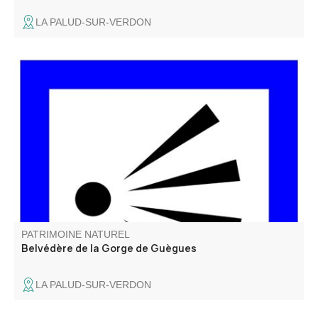
LA PALUD-SUR-VERDON
Du belvédère de la Gorge de Guègues, on surplombe les
vestiges de la ferme de Guègues, située sur un plateau
herbeux qui est au-dessus des Gorges. La ferme était
occupée par le pastre (berger) et possédait un beau
verger (amandiers, poiriers…).
PATRIMOINE NATUREL
Belvédère de la Gorge de Guègues
LA PALUD-SUR-VERDON