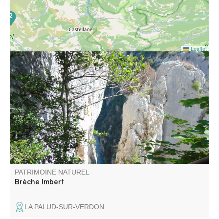
2
Leaflet
16
La Brèche Imbert est située au milieu du Blanc-Martel,
c'est un escalier dans le vide, avec des rambardes, de
274 marches est l'un des points de vues les plus
impressionnant du sentier Blanc-Martel.
PATRIMOINE NATUREL
Brèche Imbert
LA PALUD-SUR-VERDON