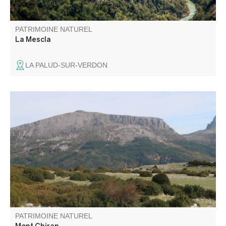
PATRIMOINE NATUREL
La Mescla
LA PALUD-SUR-VERDON
Le mont Chiran (1 905 m), second sommet des Préalpes
du Verdon, offre un panorama exceptionnel : des Alpes du
Sud à la Provence, jusqu’à la Méditerranée et, par temps
clair, le Canigou. Un belvédère unique pour les amoureux
de grands horizons.
PATRIMOINE NATUREL
Mont Chiran