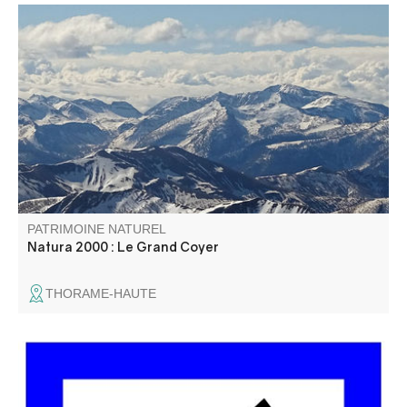
Le site Natura 2000 du Grand Coyer abrite une diversité
exceptionnelle d’habitats naturels (pelouses alpines,
forêts anciennes, éboulis, zones humides) et d’espèces
animales et végétales (chauves-souris, Vipère d’Orsini,
papillons, Ancolie de Reuter).
PATRIMOINE NATUREL
Natura 2000 : Le Grand Coyer
THORAME-HAUTE
Un beau point de vue sur l'un des plus grand Canyon
d'Europe, direction le fameux Chalet de la Maline.