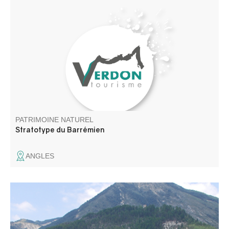
Au bord de la route RD 33, (présence d'un panneau)
avant d'arriver au village d'Angles, se trouve ce trésor
naturel qui tire son nom du village de Barrême, au cœur
de La Réserve Naturelle Géologique de Haute -
Provence.
PATRIMOINE NATUREL
Stratotype du Barrémien
ANGLES
Le Marais de Château-Garnier constitue un des rares
sites connus des Alpes de Haute-Provence.