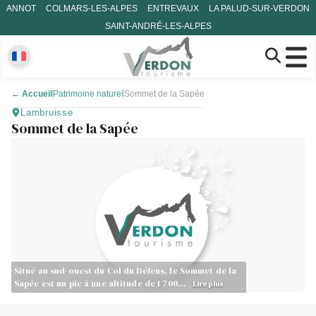
ANNOT
COLMARS-LES-ALPES
ENTREVAUX
LA PALUD-SUR-VERDON
SAINT-ANDRÉ-LES-ALPES
←
Accueil
Patrimoine naturel
Sommet de la Sapée
Lambruisse
Sommet de la Sapée
Situé au sud-ouest du Col du Défens, le Sommet de la
Sapée est un pic à une altitude de 1 700…
Lire plus