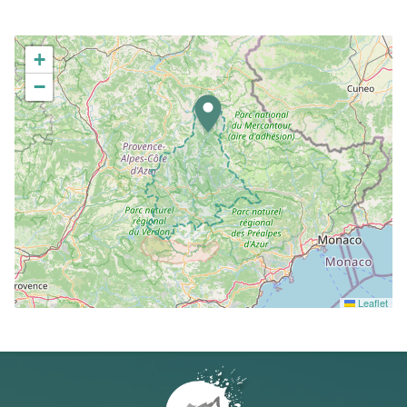
+
−
Leaflet