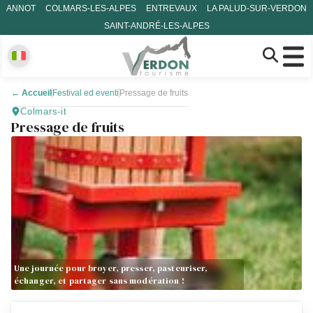
ANNOT
COLMARS-LES-ALPES
ENTREVAUX
LA PALUD-SUR-VERDON
SAINT-ANDRÉ-LES-ALPES
←
Accueil
Festival ed eventi
Pressage de fruits
Colmars-it
Pressage de fruits
Une journée pour broyer, presser, pasteuriser,
échanger, et partager sans modération !