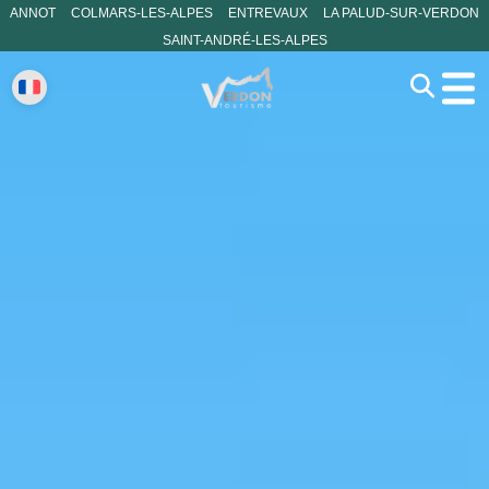
ANNOT
COLMARS-LES-ALPES
ENTREVAUX
LA PALUD-SUR-VERDON
SAINT-ANDRÉ-LES-ALPES