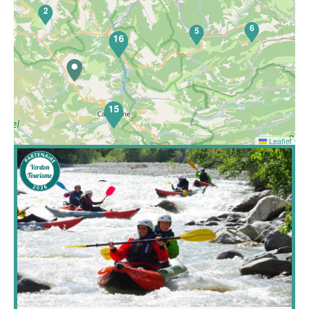
2
6
5
16
15
Leaflet
Découvrez le raft et le kayak autrement ! Partez avec
moi pour une aventure unique sur l'eau, entre
exploration, détente et nature sauvage !