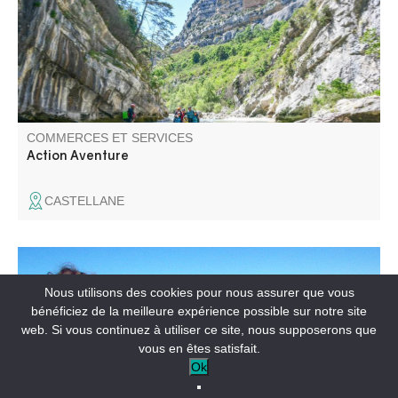
guide expérimenté. Vous serez accueillis avec le sourire,
par une équipe à votre service.
COMMERCES ET SERVICES
Action Aventure
CASTELLANE
Passionnée par la géologie, l'histoire, la faune et la flore,
Nous utilisons des cookies pour nous assurer que vous
Andrea parle couramment l'allemand et l'anglais. Elle
bénéficiez de la meilleure expérience possible sur notre site
propose aussi des sorties pour un public scolaire et des
web. Si vous continuez à utiliser ce site, nous supposerons que
personnes en situation de handicap.
vous en êtes satisfait.
Ok