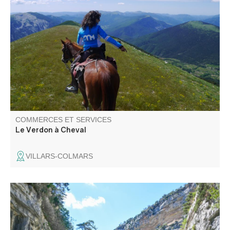
Venez découvrir la vallée du Haut Verdon du haut de mes
chevaux. Des randonnées pour tous les goûts de 1h à
plusieurs jours avec bivouac en cabane de montagne ou
à la belle étoile. Évènements en calèche à la demande.
Nous ne prenons pas les débutants.
COMMERCES ET SERVICES
Le Verdon à Cheval
VILLARS-COLMARS
ACTION AVENTURE est l'unique entreprise labellisée
"Qualité tourisme" en sports d'eau-vive à Castellane.
Découvrez les Gorges du Verdon en sécurité avec un