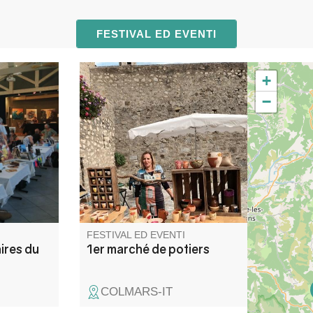
FESTIVAL ED EVENTI
+
a vasta
All'interno dei bastioni della
−
tri,
città fortificata, ceramisti
,
professionisti provenienti da
ione in
tutta la Francia esporranno
gres, porcellana, raku, sculture
e vasellame.
FESTIVAL ED EVENTI
ires du
1er marché de potiers
COLMARS-IT