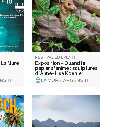
e 4 jours
il lavoro di Anne-Lise Koehler al
Musée Intercommunal. Artista
s de
multidisciplinare, scultrice,
ôt de
artista visiva e direttrice
flambeaux,
artistica, da oltre vent'anni dà
epas.
forma a un mondo in cui la
carta diventa materia viva.
FESTIVAL ED EVENTI
 La Mure
Exposition - Quand le
papier s'anime : sculptures
d'Anne-Lise Koehler
NS-IT
LA MURE-ARGENS-IT
s
Venite a godervi un weekend
dré les
sportivo, familiare e divertente
'aprèm
nelle magnifiche montagne
 à 18h,
dell'Haut Verdon. Vi aspettano