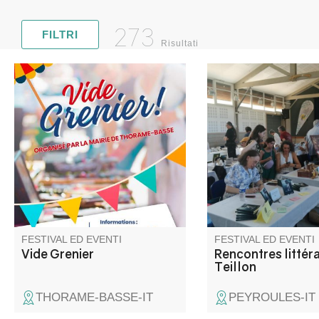
273
FILTRI
Risultati
Venez chiner dans les rues et
Fiera del libro con un
places du village. Jouets,
gamma di autori. Incon
objets de décoration, livres,
interviste, area lettura
vêtements
esposizione. Ristoraz
loco.
FESTIVAL ED EVENTI
FESTIVAL ED EVENTI
Vide Grenier
Rencontres littéra
Teillon
THORAME-BASSE-IT
PEYROULES-IT