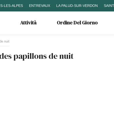
S-LES-ALPES
ENTREVAUX
LA PALUD-SUR-VERDON
SAIN
Attività
Ordine Del Giorno
de nuit
des papillons de nuit