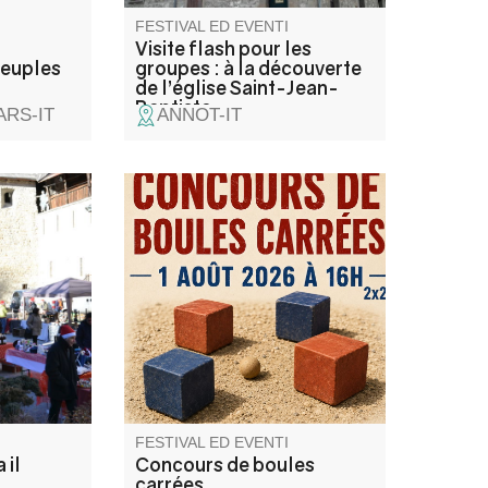
FESTIVAL ED EVENTI
Visite flash pour les
Peuples
groupes : à la découverte
de l’église Saint-Jean-
Baptiste
ARS-IT
ANNOT-IT
nato e dei
Concours de boules carrées
atale.
sponsorisé par l'entreprise
le e
Norberto Andrade , Buvette et
lotteria,
restauration sur place
in brulé.
vole
e castagne
o con
FESTIVAL ED EVENTI
 il
Concours de boules
carrées