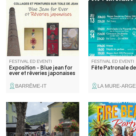
peintures sur toile de jean de
des fêtes vous propos
Béatrice Derval, artiste peintre.
d'animations avec au
programme : concour
boules, messe et dép
gerbes, retraite aux 
soirées animées et r
FESTIVAL ED EVENTI
FESTIVAL ED EVENTI
Exposition - Blue jean for
Fête Patronale de
ever et rêveries japonaises
BARRÊME-IT
LA MURE-ARGE
Attraverso il centro storico, i
L'amicale des sapeur
canali e gli ex siti industriali,
pompiers de Saint An
questa visita guidata ripercorre
Alpes vous propose l
lo sviluppo di Saint-André-les-
porte ouverte de 14h