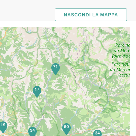
NASCONDI LA MAPPA
71
17
19
50
34
34