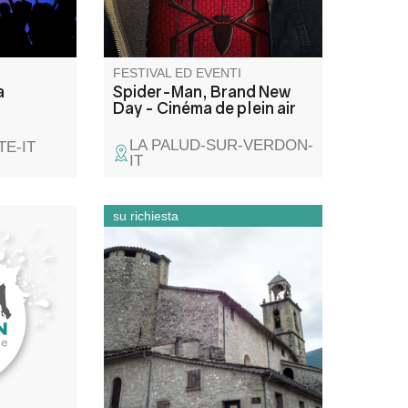
FESTIVAL ED EVENTI
a
Spider-Man, Brand New
Day - Cinéma de plein air
LA PALUD-SUR-VERDON-
E-IT
IT
su richiesta
yphoniques
Partez à la découverte de
s
l’église Saint-Jean-Baptiste lors
d’une visite flash guidée pour
 trois
les groupes. En un temps
court, l’église et la chapelle des
Pénitents révèlent leur
architecture, leurs œuvres et
les traditions locales.