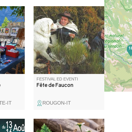
où
Au programme : visite libre de
aux
la ferme pédagogique, messe
s, pour
par le père Guy Gilbert, repas
anges et
à 10€, défilé des animaux et
de l’art.
pour finir un spectacle de
1
théâtre offert par les jeunes !
FESTIVAL ED EVENTI
e
Fête de Faucon
E-IT
ROUGON-IT
e comité
Quest'estate, venite a scoprire