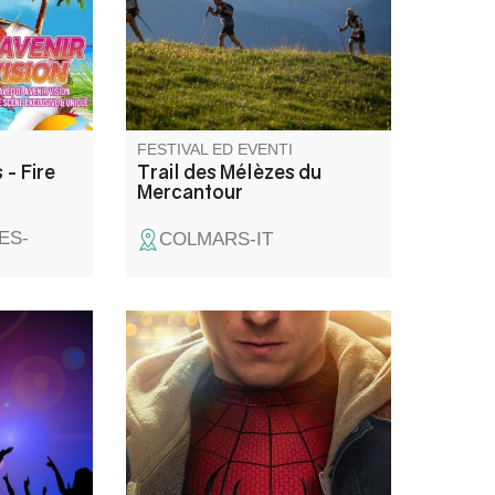
20h suivi
3 percorsi: 50-25 e 10 km, oltre
par DJ.
alle gare per bambini.
 sur
FESTIVAL ED EVENTI
 - Fire
Trail des Mélèzes du
Mercantour
ES-
COLMARS-IT
'estate!
Projection d'un film en plein air
o il
: prévoyez un plaid, les soirées
dinate.
sont fraîches à la Palud-sur-
ale: Les
Verdon... Possibilité d'amener
son transat également !