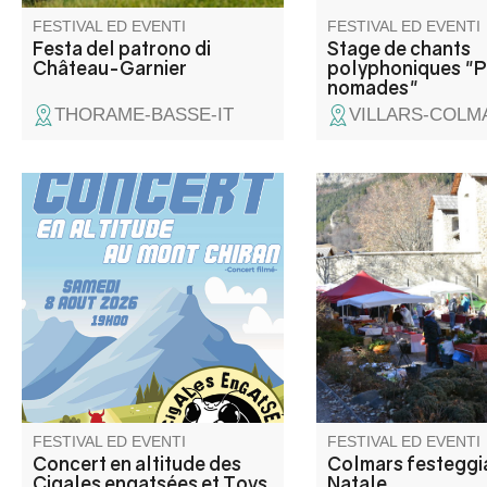
FESTIVAL ED EVENTI
FESTIVAL ED EVENTI
Festa del patrono di
Stage de chants
Château-Garnier
polyphoniques "
nomades"
THORAME-BASSE-IT
VILLARS-COLM
Concert par Les Cigales
Mercatino dell'artigia
engatsées (rock trad
sapori nei colori del N
provençal) Toys ( reprises
Sfilata di Babbo Nata
Rolling Stones).
distribuzione di dolci, 
pesata di tacchino e v
Un'atmosfera amiche
intorno al fuoco e all
calde! Intratteniment
associazioni locali.
FESTIVAL ED EVENTI
FESTIVAL ED EVENTI
Concert en altitude des
Colmars festeggia
Cigales engatsées et Toys
Natale