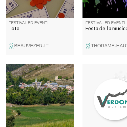
FESTIVAL ED EVENTI
FESTIVAL ED EVENTI
Loto
Festa della music
BEAUVEZER-IT
THORAME-HAUT
Messe en l'église suivie d'un
Stage de chants pol
apéritif offert par la
des peuples nomade
municipalité. Concours de
(Tsiganes, mongols,
boules en doublette choie/ 3
Touaregs…) animé par
boules et soirée fluo animée
cheffes de chœurs
avec DJ Totor. Buvette et
expérimentées
snacking du comité des fêtes
sur place.