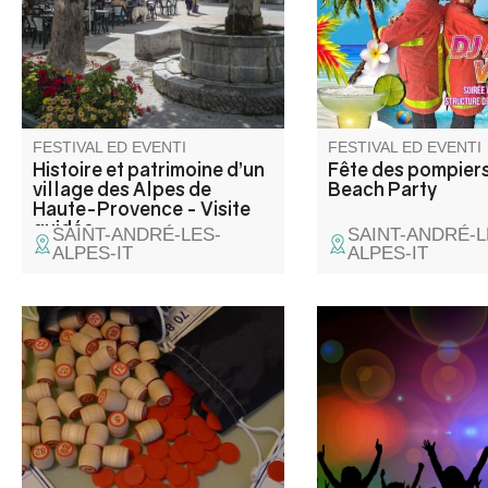
Alpes.
Happy Hour de 18h à 
d'une soirée animée 
Buvette et Food truck
place.
FESTIVAL ED EVENTI
FESTIVAL ED EVENTI
Histoire et patrimoine d’un
Fête des pompiers
village des Alpes de
Beach Party
Haute-Provence - Visite
guidée
SAINT-ANDRÉ-LES-
SAINT-ANDRÉ-L
ALPES-IT
ALPES-IT
Loto organisé par l'association
Venite a festeggiare l
le Cercle. Venez nombreux
Mostra e mercato, tutt
tenter votre chance et passer
giorno: grigliate e sar
un moment convivial.
Intrattenimento music
Gredins des Alpes