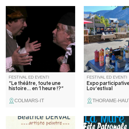
Comment évoquer plus de
Un espace convivial 
2000 ans de théâtre en 60
plusieurs artistes loc
minutes ? C'est le défi relevé
dévoilent leurs univer
par les 2 comédiens Frédéric
laisser place aux éch
Dufour et Frank Gétreau,
aux rencontres autour 
racontant, au fil des époques,
l'évolution de cet art, en jouant
tous les répertoires…
FESTIVAL ED EVENTI
FESTIVAL ED EVENTI
"Le théâtre, toute une
Expo participativ
histoire… en 1 heure !?"
Lov'estival
COLMARS-IT
THORAME-HAUT
Venez découvrir les collages et
Le village en fête ! L