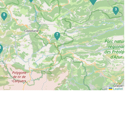
3
9
7
8
Leaflet