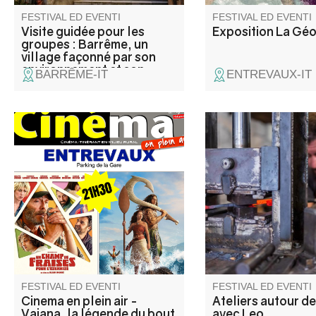
FESTIVAL ED EVENTI
FESTIVAL ED EVENTI
Visite guidée pour les
Exposition La Gé
groupes : Barrême, un
village façonné par son
environnement et son
BARRÊME-IT
ENTREVAUX-IT
histoire
Projection en plein air du film
Dans l'ancienne forg
Vaiana, la légende du bout du
Colmars, venez décou
monde.
étapes de fabrication
couteau de cordonnie
Démonstration de for
échanges autour du m
d’artisan-coutelier a
Nonnon "La Note frap
FESTIVAL ED EVENTI
FESTIVAL ED EVENTI
Cinema en plein air -
Ateliers autour de
Vaiana, la légende du bout
avec Leo