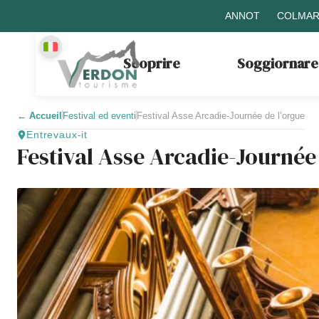
ANNOT
COLMAR
Scoprire
Soggiornare
←
Accueil
Festival ed eventi
Festival Asse Arcadie-Journée de l’orgue
Entrevaux-it
Festival Asse Arcadie-Journée 