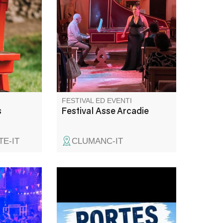
 échanger,
contribuisce a creare uno
ration !
speciale luogo d'incontro
annuale in cui i praticanti della
musica d'arte antica
provenienti da tutto il
Mediterraneo e dall'Europa
possono condividere i frutti
della loro passione.
FESTIVAL ED EVENTI
s
Festival Asse Arcadie
E-IT
CLUMANC-IT
ge
Les clubs nautique et
motonautique de Castillon vous
invitent à découvrir leurs
activités (paddle, aviron, kayak,