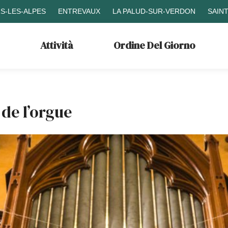
S-LES-ALPES
ENTREVAUX
LA PALUD-SUR-VERDON
SAIN
Attività
Ordine Del Giorno
de l’orgue