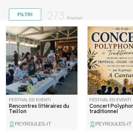
273
FILTRI
Risultati
Fiera del libro con una vasta
Concert de "A Cantari
gamma di autori. Incontri,
groupe de chant tradi
interviste, area lettura,
polyphonique a capell
esposizione. Ristorazione in
d'un répertoire de ch
loco.
sacrés et profanes.
FESTIVAL ED EVENTI
FESTIVAL ED EVENTI
Rencontres littéraires du
Concert Polypho
Teillon
traditionnel
PEYROULES-IT
PEYROULES-IT