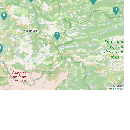
3
9
7
8
Leaflet