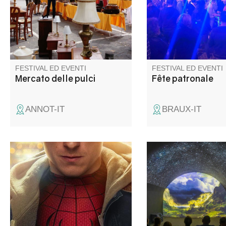
oggetti decorativi, libri, vestiti...
Tra le bancarelle ci sarà
sicuramente l'articolo che
cercate.
FESTIVAL ED EVENTI
FESTIVAL ED EVENTI
Mercato delle pulci
Fête patronale
ANNOT-IT
BRAUX-IT
Projection d'un film en plein air
La sala delle guardie
: prévoyez un plaid, les soirées
una superficie di proi
sont fraîches à la Palud-sur-
che mette in primo p
Verdon... Possibilité d'amener
paesaggi, scene di vit
son transat également !
costruzione dei forti..
spettacolo di 20 minu
fornisce le chiavi di le