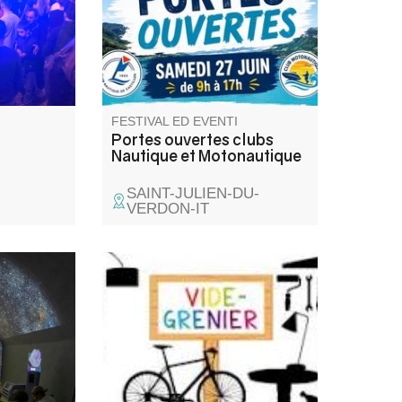
planche à voile, hobbycat,
wakeboard, ski nautique,
bouée tractées). Venez
nombreux
FESTIVAL ED EVENTI
Portes ouvertes clubs
Nautique et Motonautique
SAINT-JULIEN-DU-
VERDON-IT
 diventa
Venez chiner dans les rues et
ezione
places du village. Jouets,
iano
objets de décoration, livres,
a e la
vêtements
. Uno
ti che
ttura del