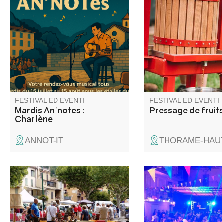
musique, Charlène interprète
presser, pasteuriser,
avec sensibilité et talent les
et partager sans modé
plus belles chansons de
grandes artistes, notamment
Céline Dion. Elle propose un
répertoire varié qui mêle
émotion, convivialité, énergie et
bonne humeur.
FESTIVAL ED EVENTI
FESTIVAL ED EVENTI
Mardis An'notes :
Pressage de fruit
Charlène
ANNOT-IT
THORAME-HAUT
Annot vi invita ad andare a
C'est la Fête au villa
caccia di occasioni nella piazza
del mercato e nelle vie del
centro storico! Giocattoli,