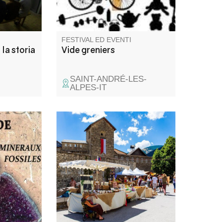
e facilita
FESTIVAL ED EVENTI
la storia
Vide greniers
SAINT-ANDRÉ-LES-
ALPES-IT
exposition
Aromi, profumi, gioielli, lavori in
es au
legno, in pelle, strumenti
 bergerie.
musicali... Circa sessanta
espositori presentano creazioni
originali e artigianali.