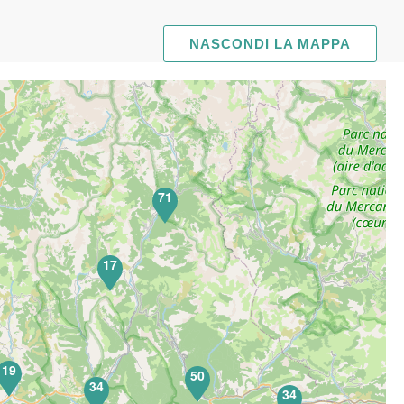
NASCONDI LA MAPPA
71
17
19
50
34
34