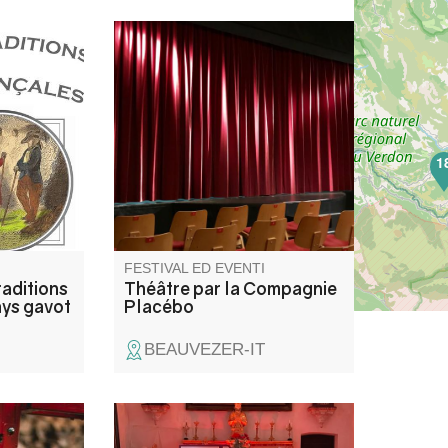
egione del
La Compagnie Placebo
scoprire le
présente "Une heure et demie
arità di
de retard".
ntagna,
ua e le
1
FESTIVAL ED EVENTI
raditions
Théâtre par la Compagnie
ays gavot
Placébo
BEAUVEZER-IT
yer,
Il festival Asse-Arcadie