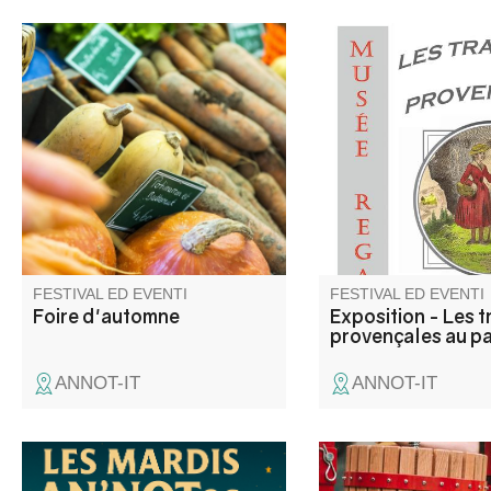
Les nombreux exposants
Annot si trova nella r
proposent tous produits.
Gavot. Vi invitiamo a 
ricchezze e le particol
questa regione di mo
attraverso la sua ling
sue tradizioni.
FESTIVAL ED EVENTI
FESTIVAL ED EVENTI
Foire d'automne
Exposition - Les t
provençales au p
ANNOT-IT
ANNOT-IT
Talent local et passionnée de
Une journée pour bro