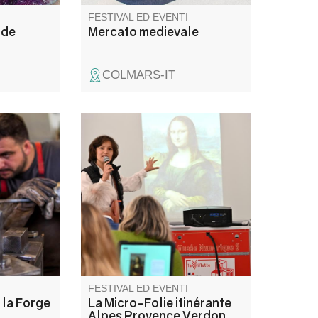
FESTIVAL ED EVENTI
ode
Mercato medievale
COLMARS-IT
e de
La Micro-Folie itinérante Alpes
vrir les
Provence Verdon s'installe à
 d'un
Clumanc ! La Micro-Folie c'est
r.
un musée numérique, un
ge et
espace de réalité virtuelle, un
étier
fablab et une ludothèque. Une
vec Léo
programmation riche et ludique
pée" .
vous attend pour petits et
grands.
FESTIVAL ED EVENTI
 la Forge
La Micro-Folie itinérante
Alpes Provence Verdon