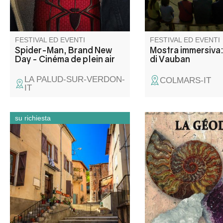
villaggio fortificato e n
l'esplorazione.
FESTIVAL ED EVENTI
FESTIVAL ED EVENTI
Spider-Man, Brand New
Mostra immersiva: 
Day - Cinéma de plein air
di Vauban
LA PALUD-SUR-VERDON-
COLMARS-IT
IT
su richiesta
Barrême est un village façonné
Venez découvrir une 
par son territoire : la roche,
de minéraux et fossil
l’eau et les voies de passage.
coeur d'une ancienne
Installé au confluent de trois
Asse, au pied du plateau Saint-
Jean, il s’est déplacé au fil des
siècles, du bourg perché
médiéval vers la vallée.