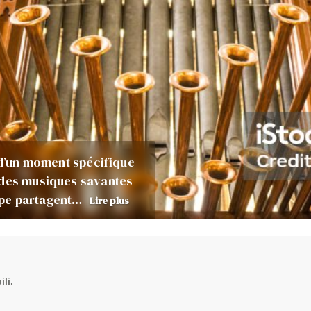
n d’un moment spécifique
 des musiques savantes
ope partagent…
Lire plus
li.