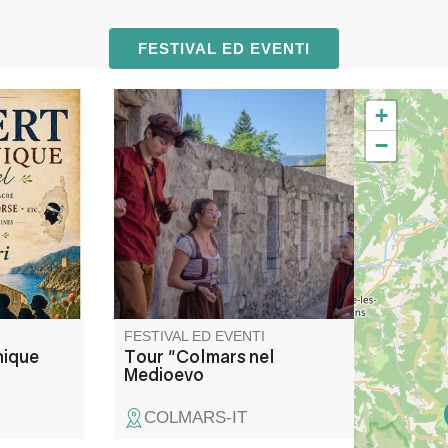
FESTIVAL ED EVENTI
+
", un
Animazione storica in costume,
−
tionnel
musica e alessandrini, dedicata
a riche
alla storia medievale di
ants
Colmars. Attraverso il museo e
la via coperta. Iscrivetevi a una
delle fasce orarie proposte.
FESTIVAL ED EVENTI
nique
Tour "Colmars nel
Medioevo
COLMARS-IT