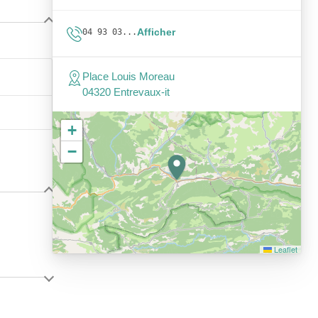
Afficher
04 93 03...
Place Louis Moreau
04320 Entrevaux-it
+
−
Leaflet