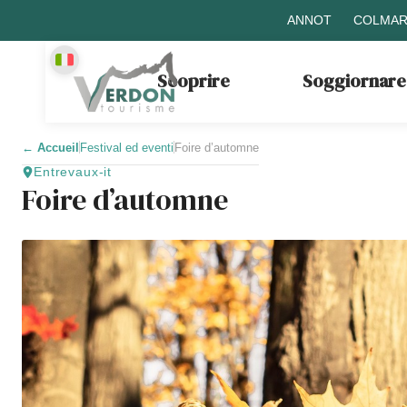
ANNOT
COLMAR
Scoprire
Soggiornare
←
Accueil
Festival ed eventi
Foire d’automne
Entrevaux-it
Foire d’automne