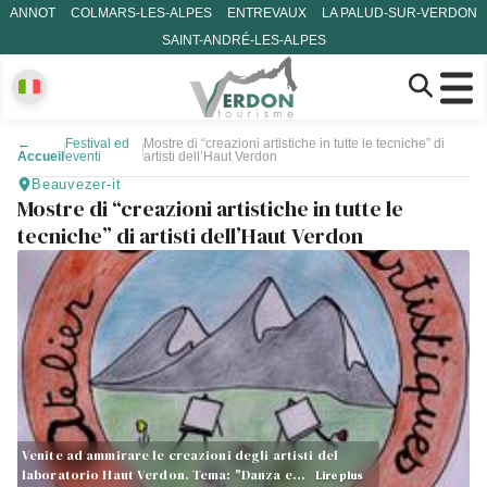
ANNOT
COLMARS-LES-ALPES
ENTREVAUX
LA PALUD-SUR-VERDON
SAINT-ANDRÉ-LES-ALPES
←
Festival ed
Mostre di “creazioni artistiche in tutte le tecniche” di
Accueil
eventi
artisti dell’Haut Verdon
Beauvezer-it
Mostre di “creazioni artistiche in tutte le
tecniche” di artisti dell’Haut Verdon
Venite ad ammirare le creazioni degli artisti del
laboratorio Haut Verdon. Tema: "Danza e…
Lire plus