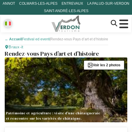
ANNOT
COLMARS-LES-ALPES
ENTREVAUX
LA PALUD-SUR-VERDON
SAINT-ANDRÉ-LES-ALPES
←
Accueil
Festival ed eventi
Rendez-vous Pays d’art et d’histoire
Braux-it
Rendez-vous Pays d’art et d’histoire
Voir les 2 photos
Patrimoine et agriculture : visite d'une châtaigneraie
et rencontre sur les variétés de châtaigne.