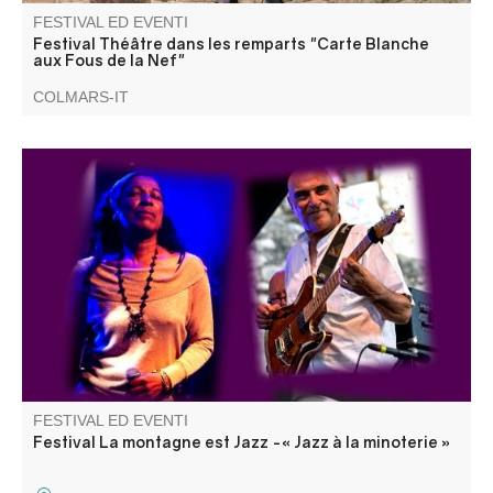
FESTIVAL ED EVENTI
Festival Théâtre dans les remparts "Carte Blanche
aux Fous de la Nef"
COLMARS-IT
Un concert de jazz en extérieur proposé par l’association
Odalie dans le cadre du festival « La montagne est jazz ».
Repli sur la salle culturelle multifonctions CCAPV (Saint-
André-les-Alpes) en cas de mauvais temps.
FESTIVAL ED EVENTI
Festival La montagne est Jazz -« Jazz à la minoterie »