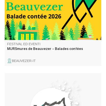
dans le temps, à travers les anecdotes glanées auprès
des habitants du village.
FESTIVAL ED EVENTI
MURSmures de Beauvezer - Balades contées
BEAUVEZER-IT
Stage de chants polyphoniques des peuples nomades
(Tsiganes, mongols, Touaregs…) animé par trois cheffes
de chœurs expérimentées