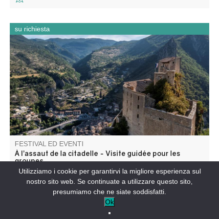
su richiesta
Ancien château fort, devenue citadelle puis prison, ce
monument d’Entrevaux témoigne des différentes phases
de fortifications de la ville.
FESTIVAL ED EVENTI
À l’assaut de la citadelle - Visite guidée pour les
groupes
Utilizziamo i cookie per garantirvi la migliore esperienza sul
ENTREVAUX-IT
nostro sito web. Se continuate a utilizzare questo sito,
presumiamo che ne siate soddisfatti.
Ok