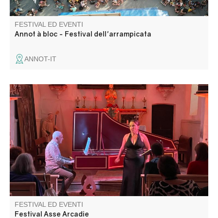
FESTIVAL ED EVENTI
Annot à bloc - Festival dell'arrampicata
ANNOT-IT
Il festival Asse-Arcadie contribuisce a creare uno speciale
luogo d'incontro annuale in cui i praticanti della musica
d'arte antica provenienti da tutto il Mediterraneo e
dall'Europa possono condividere i frutti della loro
passione.
FESTIVAL ED EVENTI
Festival Asse Arcadie