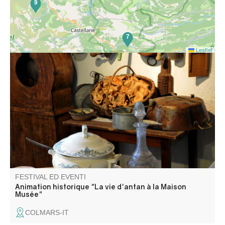
9
7
Leaflet
La Maison Musée è un labirinto di stanze e corridoi. Per
orientarsi, perché non partecipare a un'animazione
storica?
FESTIVAL ED EVENTI
Animation historique "La vie d'antan à la Maison
Musée"
COLMARS-IT