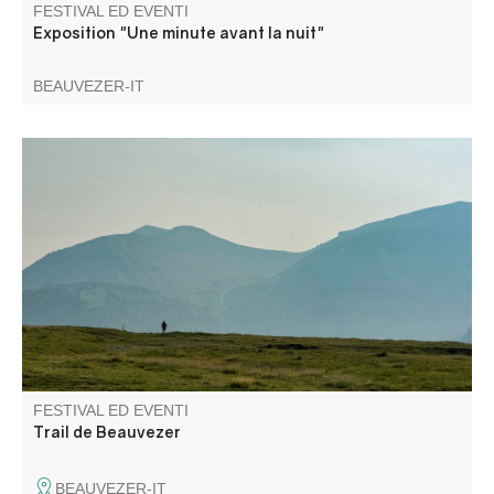
FESTIVAL ED EVENTI
Exposition "Une minute avant la nuit"
BEAUVEZER-IT
Il Trail de Beauvezer propone quattro percorsi per
scoprire i favolosi sentieri dell'Haut Verdon nel cuore delle
Alpi del Sud e del Mercantour!
FESTIVAL ED EVENTI
Trail de Beauvezer
BEAUVEZER-IT