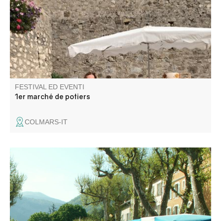
gres, porcellana, raku, sculture e vasellame.
FESTIVAL ED EVENTI
1er marché de potiers
COLMARS-IT
Sotto i suoi platani, la piazza del mercato accoglie tutto
l'anno produttori e commercianti locali. Venite a
passeggiare tra le bancarelle per un momento di scoperta
e convivialità.