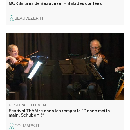
MURSmures de Beauvezer - Balades contées
BEAUVEZER-IT
Les dernières années du compositeur jouées par 4
comédiens et illustrées par ses compositions jouées en
direct par le quatuor à cordes. Un moment intense.
FESTIVAL ED EVENTI
Festival Théâtre dans les remparts "Donne moi la
main, Schubert !"
COLMARS-IT