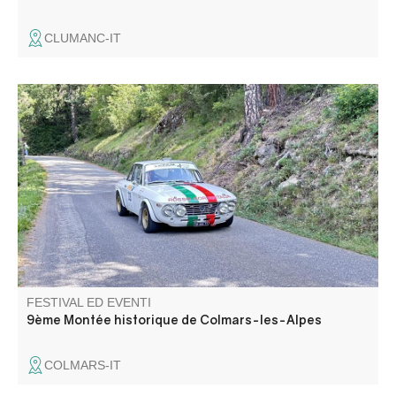
CLUMANC-IT
La Montée Historique è aperta alle auto da corsa
classiche e ai veicoli prestigiosi, rari ed eccezionali. Si
svolge sulle strade tortuose del leggendario Col des
Champs, che domina la città fortificata.
FESTIVAL ED EVENTI
9ème Montée historique de Colmars-les-Alpes
COLMARS-IT