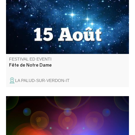
foot, jeux pour enfants… Six jours de fête clôturés par un
aïoli monstre !
FESTIVAL ED EVENTI
Fête de Notre Dame
LA PALUD-SUR-VERDON-IT
Venite a festeggiare l'estate! Mostra e mercato, tutto il
giorno: grigliate e sardinate. Intrattenimento musicale: Les
Gredins des Alpes