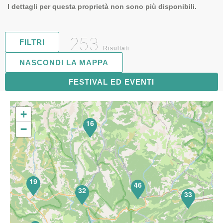
I dettagli per questa proprietà non sono più disponibili.
253
FILTRI
Risultati
NASCONDI LA MAPPA
FESTIVAL ED EVENTI
63
+
16
−
19
46
32
33