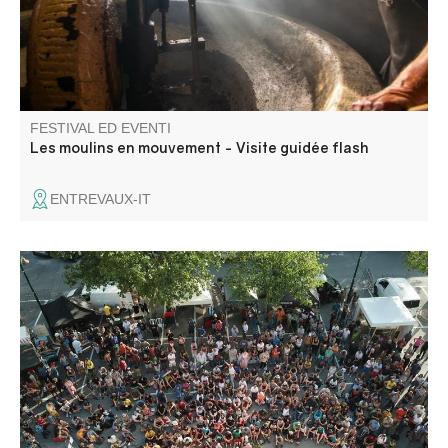
FESTIVAL ED EVENTI
Les moulins en mouvement - Visite guidée flash
ENTREVAUX-IT
Incontro amichevole e festoso, "Annot à bloc" si propone
di far scoprire e condividere l'arrampicata per un giorno,
nel magnifico sito naturale delle arenarie di Annot e nel
cuore del villaggio.