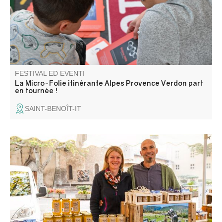
une ludothèque. Une programmation riche et ludique
vous attend pour petits et grands.
FESTIVAL ED EVENTI
La Micro-Folie itinérante Alpes Provence Verdon part
en tournée !
SAINT-BENOÎT-IT
Gli artigiani e i produttori del villaggio vi danno il
benvenuto.