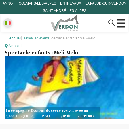
ANNOT
COLMARS-LES-ALPES
ENTREVAUX
LA PALUD-SUR-VERDON
SAINT-ANDRÉ-LES-ALPES
←
Accueil
Festival ed eventi
Spectacle enfants : Meli-Melo
Annot-it
Spectacle enfants : Meli-Melo
La compagnie Dessous de scène revient avec un
spectacle jeune public sur la magie de la…
Lire plus