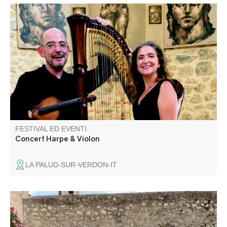
Concert avec Magali Pyka de Coster pour la Harpe et
Nicolas Delclaud au Violon, proposant de grands airs
classiques et des musiques de films.
FESTIVAL ED EVENTI
Concert Harpe & Violon
LA PALUD-SUR-VERDON-IT
All'interno dei bastioni della città fortificata, ceramisti
professionisti provenienti da tutta la Francia esporranno