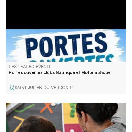
Les clubs nautique et motonautique de Castillon vous
invitent à découvrir leurs activités (paddle, aviron, kayak,
planche à voile, hobbycat, wakeboard, ski nautique,
bouée tractées). Venez nombreux
FESTIVAL ED EVENTI
Portes ouvertes clubs Nautique et Motonautique
SAINT-JULIEN-DU-VERDON-IT
La Micro-Folie itinérante Alpes Provence Verdon s'installe
à Saint-Benoît ! La Micro-Folie c'est un musée
numérique, un espace de réalité virtuelle, un fablab et