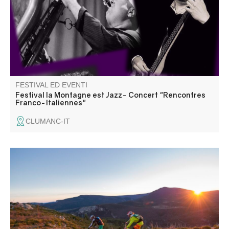
jouer ensemble. Information 06 18 07 14 29
FESTIVAL ED EVENTI
Festival la Montagne est Jazz- Concert "Rencontres
Franco-Italiennes"
CLUMANC-IT
Un raduno di mountain bike all-mountain di 5 giorni,
intervallato da 3 o 4 prove speciali giornaliere di pura
mountain bike. Prevede 30-40 km al giorno per 1100-
1400 m di dislivello totale.