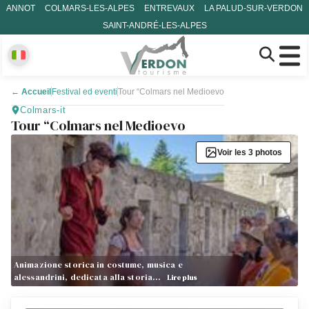
ANNOT
COLMARS-LES-ALPES
ENTREVAUX
LA PALUD-SUR-VERDON
SAINT-ANDRÉ-LES-ALPES
←
Accueil
Festival ed eventi
Tour “Colmars nel Medioevo
Colmars-it
Tour “Colmars nel Medioevo
Voir les 3 photos
Animazione storica in costume, musica e
alessandrini, dedicata alla storia…
Lire plus