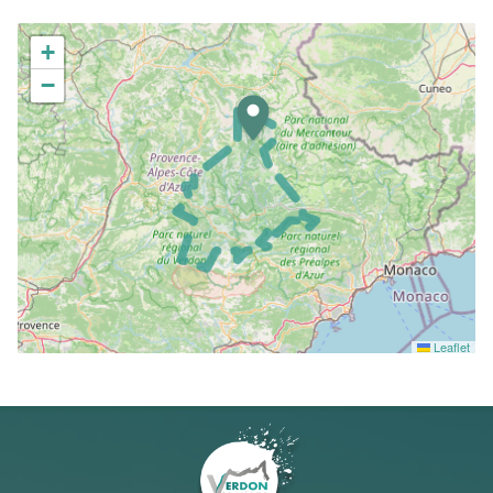
+
−
Leaflet