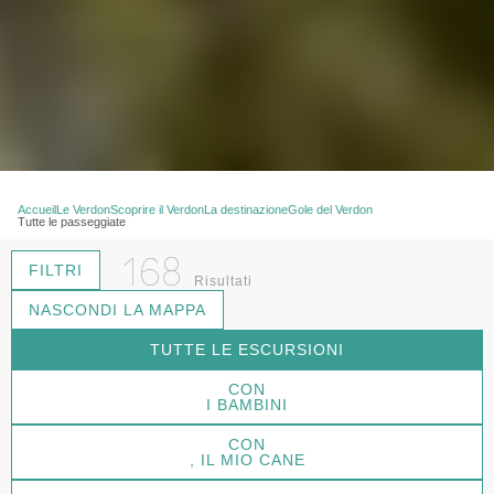
Accueil
Le Verdon
Scoprire il Verdon
La destinazione
Gole del Verdon
Tutte le passeggiate
168
FILTRI
Risultati
NASCONDI LA MAPPA
TUTTE LE ESCURSIONI
CON
I BAMBINI
CON
, IL MIO CANE