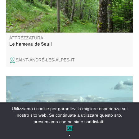
ATTREZZATURA
Le hameau de Seuil
SAINT-ANDRÉ-LES-ALPES-IT
Questa passeggiata combina una vista superba sulle
montagne circostanti con la scoperta di Ubraye e Le
Touyet, con le loro belle case in pietra situate sui pendii, e
dell'altopiano di Palud.
Utilizziamo i cookie per garantirvi la migliore esperienza sul
nostro sito web. Se continuate a utilizzare questo sito,
presumiamo che ne siate soddisfatti.
Ok