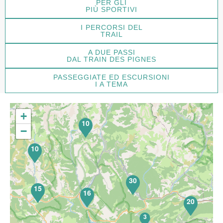
PER GLI
PIÙ SPORTIVI
I PERCORSI DEL
TRAIL
A DUE PASSI
DAL TRAIN DES PIGNES
PASSEGGIATE ED ESCURSIONI
I A TEMA
29
+
10
−
10
30
15
16
20
3