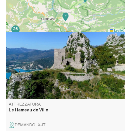
9
26
Leaflet
Questa passeggiata tocca l'antico borgo di Ville e la sua
cappella di Saint Fortunat. Sul crinale che domina il sito si
ergeva un castello medievale. La cappella di Notre Dame
de Conche, meta della passeggiata, offre un panorama
superbo.
ATTREZZATURA
Le Hameau de Ville
DEMANDOLX-IT