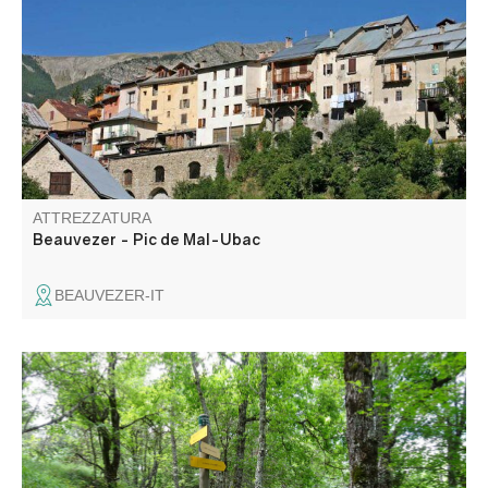
pouvez acheter des produits locaux de la haute vallée du
Verdon. Dirigez vous vers la place de la chapelle Notre-
Dame.
ATTREZZATURA
Beauvezer - Pic de Mal-Ubac
BEAUVEZER-IT
Nel cuore della valle d'Issole, lungo il percorso scoprirete
la storia del suo rimboschimento che risale alla fine del
XIX secolo. Il percorso continua a salire in modo costante
e tortuoso fino alla frazione di Le Seuil.