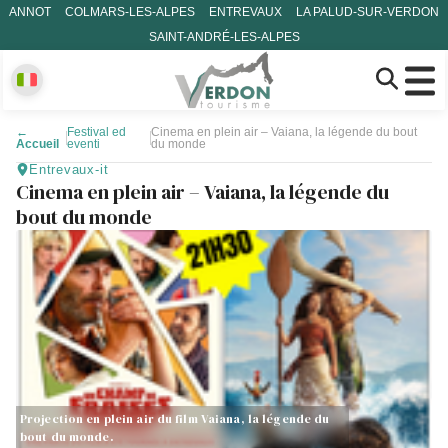
ANNOT
COLMARS-LES-ALPES
ENTREVAUX
LA PALUD-SUR-VERDON
SAINT-ANDRÉ-LES-ALPES
←
Festival ed
Cinema en plein air – Vaiana, la légende du bout
Accueil
eventi
du monde
Entrevaux-it
Cinema en plein air – Vaiana, la légende du
bout du monde
Projection en plein air du film Vaiana, la légende du
bout du monde.