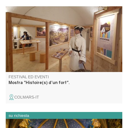
Seguite il soldato Claude Dupuy all'epoca di Luigi XIV, alla
scoperta del Forte di Savoia, della sua storia e di
affascinanti aneddoti sulle fasi della sua costruzione. I
pannelli didattici trattano una serie di temi che
susciteranno la vostra curiosità.
FESTIVAL ED EVENTI
Mostra "Histoire(s) d'un fort".
COLMARS-IT
su richiesta
Partez à la découverte de la cathédrale Notre-Dame-de-