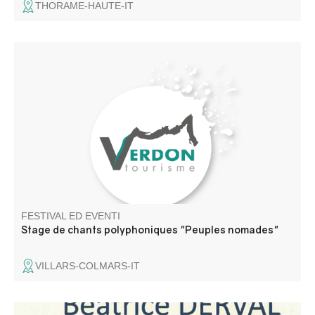
THORAME-HAUTE-IT
Stage de chants polyphoniques des peuples nomades
(Tsiganes, mongols, Touaregs…) animé par trois cheffes
de chœurs expérimentées
FESTIVAL ED EVENTI
Stage de chants polyphoniques "Peuples nomades"
VILLARS-COLMARS-IT