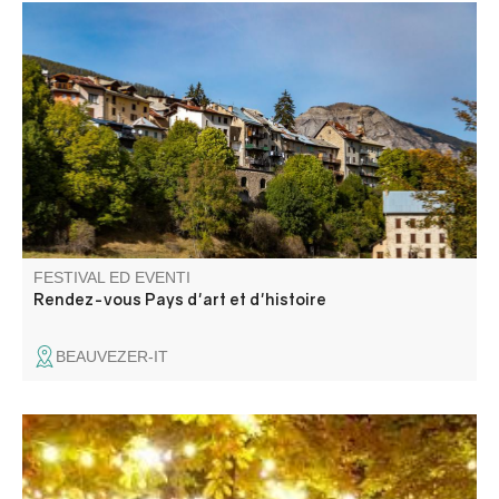
Une balade contée où récits et paroles d’un agent de
l’ONF se croisent pour évoquer le paysage et le
reboisement.
FESTIVAL ED EVENTI
Rendez-vous Pays d'art et d'histoire
BEAUVEZER-IT
Concours de boules et bal les jeudi, vendredi et samedi.
Paëlla le vendredi, aïoli le samedi.