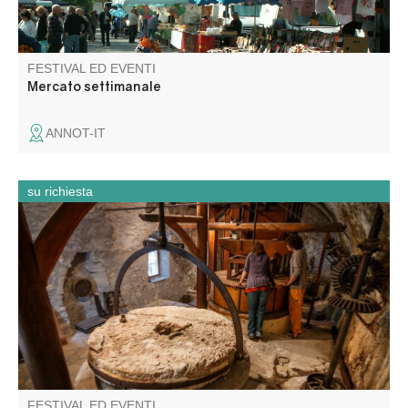
FESTIVAL ED EVENTI
Mercato settimanale
ANNOT-IT
su richiesta
Attraverso il potere dell'acqua, aiutate i vostri alunni a
scoprire i cicli di produzione e lavorazione del grano e
delle olive, o come l'acqua sia al centro delle attività
umane in questo piccolo villaggio provenzale.
FESTIVAL ED EVENTI