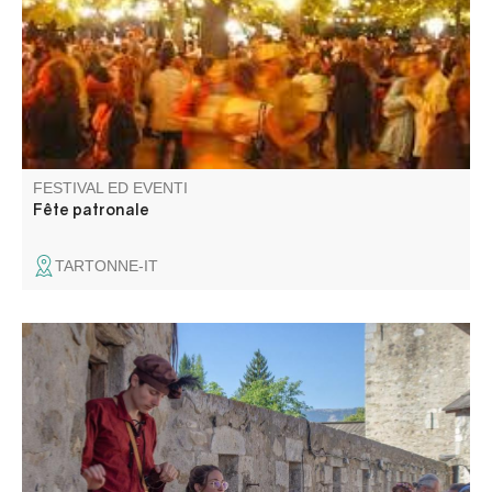
FESTIVAL ED EVENTI
Fête patronale
TARTONNE-IT
Animazione storica in costume, musica e alessandrini,
dedicata alla storia medievale di Colmars. Attraverso il
museo e la via coperta. Iscrivetevi a una delle fasce orarie
proposte.