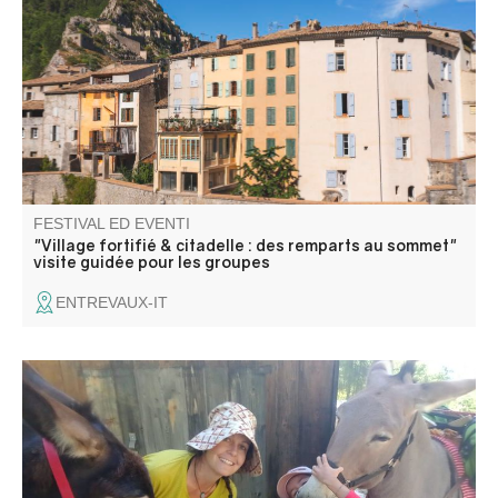
ses ruelles médiévales. La montée vers la citadelle par la
rampe fortifiée mène à un parcours sur l’architecture
défensive et la vie des soldats.
FESTIVAL ED EVENTI
"Village fortifié & citadelle : des remparts au sommet"
visite guidée pour les groupes
ENTREVAUX-IT
Venez rencontrer les ânes d'Émilie, son métier d'ânière et
l'amour qu'elle porte à ses amis aux longues oreilles.
Rencontre du troupeau, pansage, balade avec les ânes ,
contes et poèmes sur cet animal attachant !