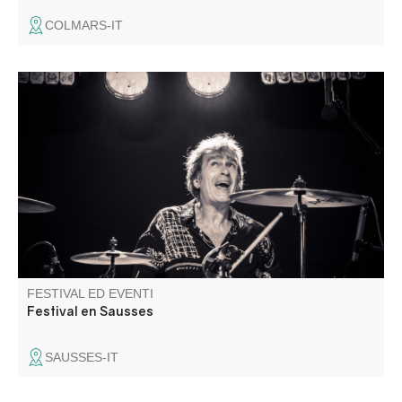
COLMARS-IT
Dal tango argentino al blues, dalla classica al gospel e al
rock: un programma vario, ricco di qualità e di incontri
umani. Artisti internazionali, nazionali e locali a
disposizione per condividere momenti indimenticabili.
FESTIVAL ED EVENTI
Festival en Sausses
SAUSSES-IT