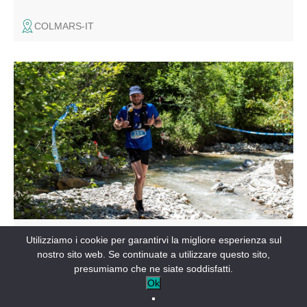
COLMARS-IT
Percorso nel cuore delle Alpi dell'Alta Provenza, vicino al
lago di Castillon e a 5 minuti da St André les Alpes. 3
percorsi: 12 km 350 m D+ aperto agli escursionisti, 26 km
1000 m D+, 45 km 2100 m D+.
FESTIVAL ED EVENTI
Utilizziamo i cookie per garantirvi la migliore esperienza sul
Trail Hyèges Verdon
nostro sito web. Se continuate a utilizzare questo sito,
presumiamo che ne siate soddisfatti.
MORIEZ-IT
Ok