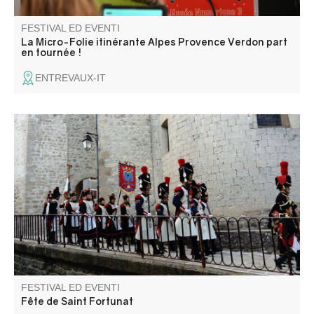
FESTIVAL ED EVENTI
La Micro-Folie itinérante Alpes Provence Verdon part
en tournée !
ENTREVAUX-IT
A Pentecoste, le sfilate della banda musicale e la Bravade
in costume napoleonico scandiscono il ritmo della vita del
villaggio. La fiaccolata, l'incendio del ponte, i balli e i
fuochi d'artificio si susseguono, mentre il luna park
occupa la piazza.
FESTIVAL ED EVENTI
Fête de Saint Fortunat