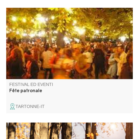
Concours de boules et bal les jeudi, vendredi et samedi.
Paëlla le vendredi, aïoli le samedi.
FESTIVAL ED EVENTI
Fête patronale
TARTONNE-IT
Marché aux saveurs de l'automne..