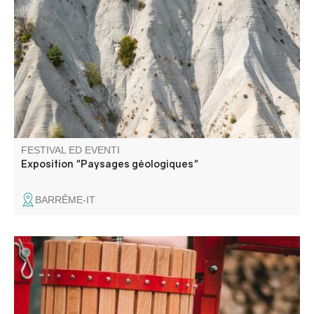
Plongez au cœur des paysages minéraux et des
formations géologiques exceptionnelles des Alpes-de-
Haute-Provence à travers le regard photographique.
FESTIVAL ED EVENTI
Exposition "Paysages géologiques"
BARRÊME-IT
Une journée pour broyer, presser, pasteuriser, échanger,
et partager sans modération !