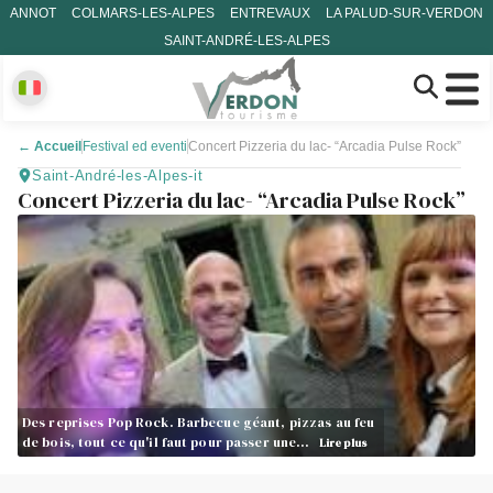
ANNOT
COLMARS-LES-ALPES
ENTREVAUX
LA PALUD-SUR-VERDON
SAINT-ANDRÉ-LES-ALPES
←
Accueil
Festival ed eventi
Concert Pizzeria du lac- “Arcadia Pulse Rock”
Saint-André-les-Alpes-it
Concert Pizzeria du lac- “Arcadia Pulse Rock”
Des reprises Pop Rock. Barbecue géant, pizzas au feu
de bois, tout ce qu'il faut pour passer une…
Lire plus