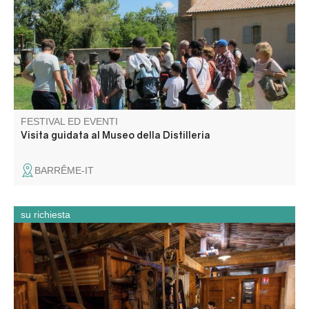
dall'azienda tedesca Schimmel. Una testimonianza unica
di un passato legato all'industria dei profumi, fiorente a
metà del XX secolo.
FESTIVAL ED EVENTI
Visita guidata al Museo della Distilleria
BARRÊME-IT
su richiesta
Una giornata che unisce patrimonio industriale e scoperta
della regione.