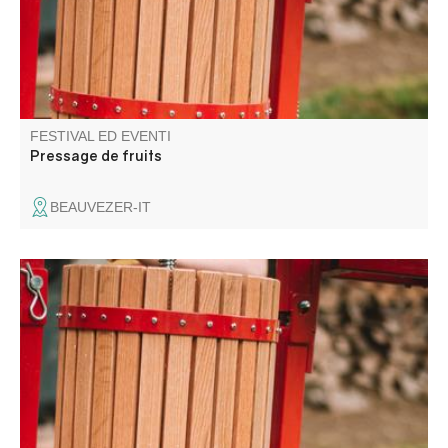
FESTIVAL ED EVENTI
Pressage de fruits
BEAUVEZER-IT
Une journée pour broyer, presser, pasteuriser, échanger,
et partager sans modération !