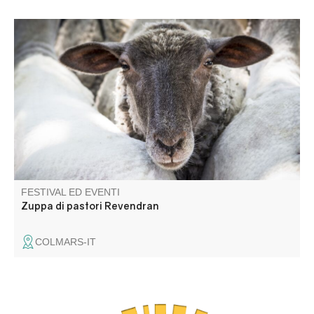
Venite a condividere un momento di convivialità e ad
assaggiare la zuppa dei pastori preparata dagli abitanti
del villaggio per il "Revendran", la festa della
démontagnée.
FESTIVAL ED EVENTI
Zuppa di pastori Revendran
COLMARS-IT
C'est un spectacle de danse contemporaine (Cie du