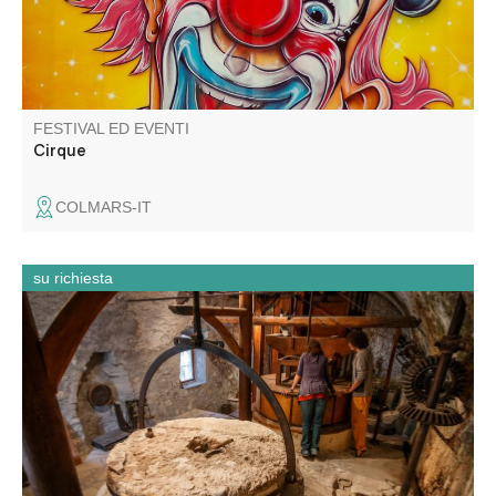
FESTIVAL ED EVENTI
Cirque
COLMARS-IT
su richiesta
Visitate gli antichi mulini per l'olio e la farina alimentati dal
fiume Chalvagne a Entrevaux.