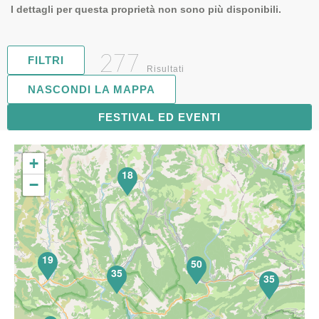
I dettagli per questa proprietà non sono più disponibili.
277
FILTRI
Risultati
NASCONDI LA MAPPA
FESTIVAL ED EVENTI
72
+
18
−
19
50
35
35