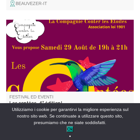
BEAUVEZER-IT
La Compagnie Conter les Etoiles invite 4 amies conteuses
et complices à venir partager leurs contes avec vous,
pour votre plus grand plaisir et celui de vos enfants.
FESTIVAL ED EVENTI
Les contées, 4° édition!
Utilizziamo i cookie per garantirvi la migliore esperienza sul
nostro sito web. Se continuate a utilizzare questo sito,
VILLARS-COLMARS-IT
presumiamo che ne siate soddisfatti.
Ok