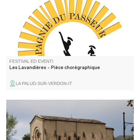
Passeur / Efi Farmaki), qui fait revivre la mémoire des
lavoirs et des lavandières en chant, texte et danse. Atelier
de médiation pour les enfants avant la représentation,
autour d'objets liés aux lavoirs.
FESTIVAL ED EVENTI
Les Lavandières - Pièce chorégraphique
LA PALUD-SUR-VERDON-IT
“L'avaro”, una commedia o una tragedia… Questa opera
di Molière, messa in scena dal gruppo teatrale Les Gens
d'ici, affronta la follia dell'avarizia, il potere dell'amore e la
ribellione contro il dispotismo. A seguire, una cena in
compagnia.