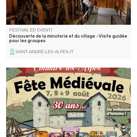
FESTIVAL ED EVENTI
Découverte de la minoterie et du village -Visite guidée
pour les groupes
SAINT-ANDRÉ-LES-ALPES-IT
A Colmars se tient depuis 30 ans une fête légendaire qui
fait renaître l’esprit du Moyen Âge. Franchissez les portes
de la cité et plongez dans un univers de fastes et de
merveilles. Échassiers, musiciens, acrobates et nombreux
spectacles gratuits.