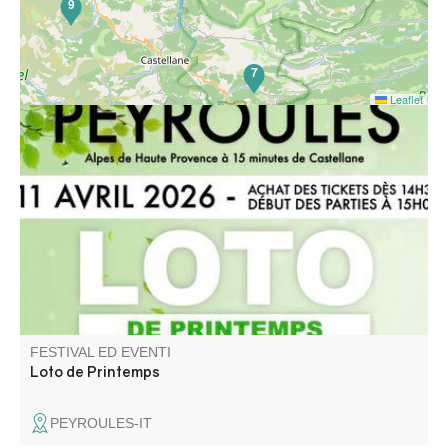
9
7
Leaflet
A gagner : Cave à vin, Vidéo projecteur, Paniers garnies,
Jambon cru, bons d'achat … Buvette et petite
restauration sur place.
FESTIVAL ED EVENTI
Loto de Printemps
PEYROULES-IT