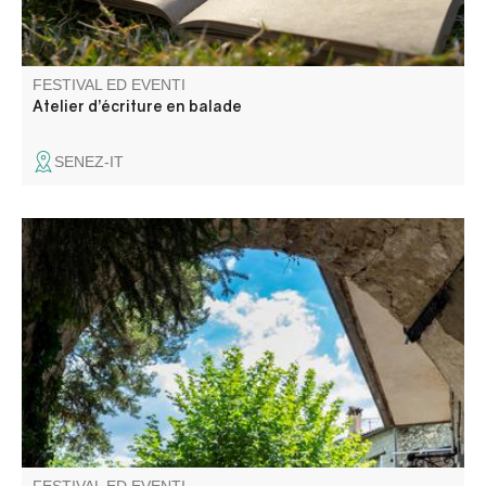
FESTIVAL ED EVENTI
Atelier d’écriture en balade
SENEZ-IT
Arroccato a 700 metri di altitudine nella valle del Vaïre,
Annot può essere scoperto attraverso i mestieri e le abilità
di un tempo. L'acqua, risorsa essenziale, era la linfa vitale
di mulini, lavatoi e laboratori, al centro di un'ingegnosa
economia locale.