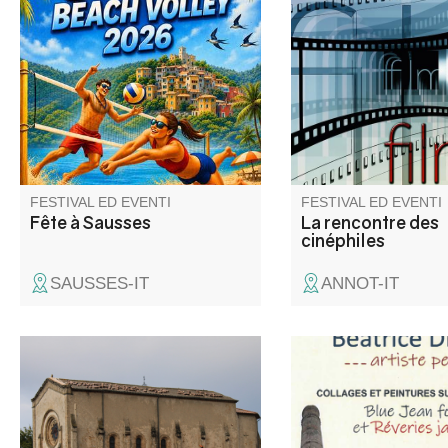
concours de boules, défilé aux
de documentaires, a
lampions, atelier enfants, bal le
cinéphiles, venez en d
samedi, tournoi de Beach-
Volley, barbecue party et bal
masqué "Anges et Démon" le
dimanche.
FESTIVAL ED EVENTI
FESTIVAL ED EVENTI
Fête à Sausses
La rencontre des
cinéphiles
SAUSSES-IT
ANNOT-IT
“L'avaro”, una commedia o una
Venez découvrir les c
tragedia… Questa opera di
peintures sur toile de
Molière, messa in scena dal
Béatrice Derval, artist
gruppo teatrale Les Gens d'ici,