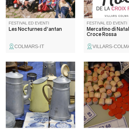
grandi e piccini!
FESTIVAL ED EVENTI
FESTIVAL ED EVENTI
Les Nocturnes d'antan
Mercatino di Nata
Croce Rossa
COLMARS-IT
VILLARS-COLM
Vide grenier, concert et atelier
Organizzato da Villar
de fabrication dans le charmant
Animations. Rinfresco 
petit village
vendita. I bambini de
essere accompagnati