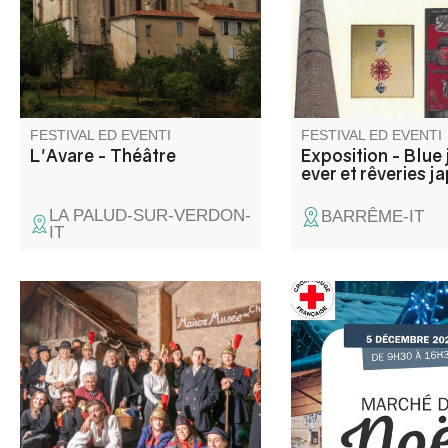
affronta la follia dell'avarizia, il
potere dell'amore e la ribellione
contro il dispotismo. A seguire,
una cena in compagnia.
FESTIVAL ED EVENTI
FESTIVAL ED EVENTI
L'Avare - Théâtre
Exposition - Blue 
ever et rêveries j
LA PALUD-SUR-VERDON-
BARRÊME-IT
IT
Durante queste serate, sarete
Participez aux actions
trasportati indietro nel tempo
Croix Rouge Français
per scoprire Colmars
et venez rencontrer l
attraverso i secoli.
des bénévoles. De b
Un'esperienza unica nel cuore
affaires sur le march
del museo e delle fortificazioni
l'arrivée des fêtes.
del villaggio, che farà la gioia di