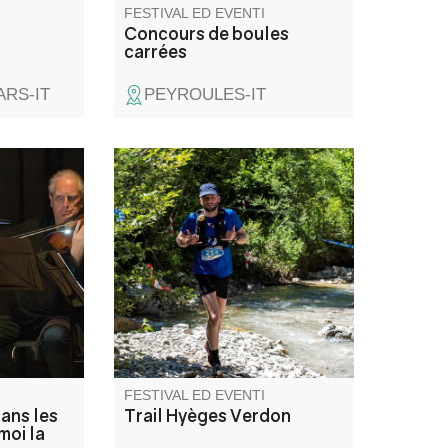
FESTIVAL ED EVENTI
Concours de boules
carrées
ARS-IT
PEYROULES-IT
s du
Percorso nel cuore delle Alpi
ar 4
dell'Alta Provenza, vicino al
es par ses
lago di Castillon e a 5 minuti da
n direct
St André les Alpes. 3 percorsi:
es. Un
12 km 350 m D+ aperto agli
escursionisti, 26 km 1000 m
D+, 45 km 2100 m D+.
FESTIVAL ED EVENTI
dans les
Trail Hyèges Verdon
moi la