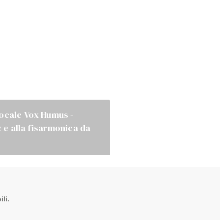
vocale Vox Humus -
 e alla fisarmonica da
li.