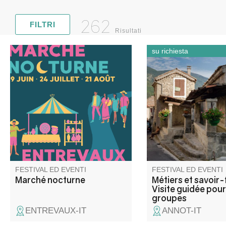
262
FILTRI
Risultati
su richiesta
Venite a scoprire la prima
Perché à 700 mètres d
edizione dei mercati notturni
dans la haute vallée d
fuori dalle mura di Entrevaux:
Vaïre, Annot se déco
espositori affezionati e ospiti
travers les métiers et
d’eccezione, shopping all’aria
faire d’autrefois.
aperta, bar aperti e
un’atmosfera conviviale vi
aspettano.
FESTIVAL ED EVENTI
FESTIVAL ED EVENTI
Marché nocturne
Métiers et savoir-
Visite guidée pour
groupes
ENTREVAUX-IT
ANNOT-IT