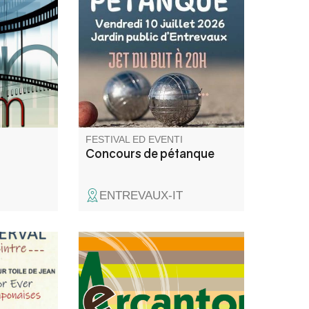
mis
doublette constituée au jardin
iscuter !
public d'Entrevaux. Jet du but à
20h. Inscription à partir de 19h.
FESTIVAL ED EVENTI
Concours de pétanque
ENTREVAUX-IT
ollages et
Week-end Ecotourisme
 jean de
Mercantour organisé par
e peintre.
l'association Mercantour
Ecotourisme dans le cadre de