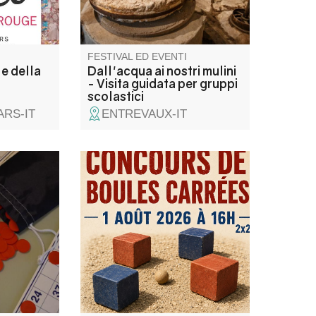
provenzale.
FESTIVAL ED EVENTI
le della
Dall'acqua ai nostri mulini
- Visita guidata per gruppi
scolastici
ARS-IT
ENTREVAUX-IT
s
Concours de boules carrées
e dolci in
sponsorisé par l'entreprise
vono
Norberto Andrade , Buvette et
.
restauration sur place