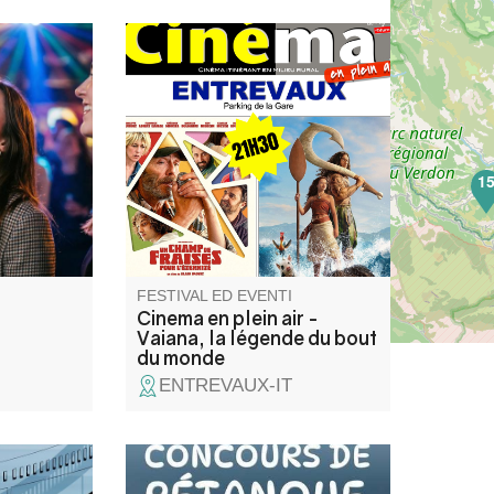
 karaoké
Projection en plein air du film
te sur
Vaiana, la légende du bout du
t
monde.
1
FESTIVAL ED EVENTI
Cinema en plein air -
Vaiana, la légende du bout
du monde
ENTREVAUX-IT
 cinéma,
Concours de pétanque en