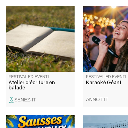
Entre ciel, pierres et chemins,
Venez participer à un
venez cueillir les mots là où le
géant. Snack et buvet
paysage les murmure. La
place pour un momen
CCAPV vous invite à un atelier
convivial.
mêlant balade et temps
d’écriture, pour explorer le
territoire autrement et laisser
émerger votre expression.
FESTIVAL ED EVENTI
FESTIVAL ED EVENTI
Atelier d’écriture en
Karaoké Géant
balade
ANNOT-IT
SENEZ-IT
Fête avec repas festif,
Amateur de films, de