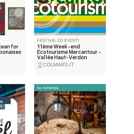
son Festival du Tourisme
Durable du mois de septembre
2026 et avec la collaboration
de ses partenaires .
FESTIVAL ED EVENTI
jean for
11ème Week-end
aponaises
Ecotourisme Mercantour -
Vallée Haut-Verdon
COLMARS-IT
su richiesta
 de la
Attraverso il potere dell'acqua,
e locale
aiutate i vostri alunni a scoprire
'équipe
i cicli di produzione e
onnes
lavorazione del grano e delle
é avant
olive, o come l'acqua sia al
centro delle attività umane in
questo piccolo villaggio