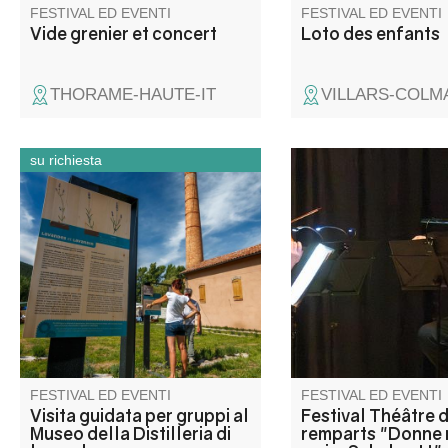
FESTIVAL ED EVENTI
FESTIVAL ED EVENTI
Vide grenier et concert
Loto des enfants
THORAME-HAUTE-IT
VILLARS-COLM
su richiesta
Accompagnati da un mediatore
Les dernières année
culturale, scoprite questa ex
compositeur jouées p
distilleria di profumi. La
comédiens et illustré
distilleria è stata costruita nel
compositions jouées e
1905 da un'azienda tedesca
par le quatuor à cord
con una presenza
moment intense.
internazionale.
FESTIVAL ED EVENTI
FESTIVAL ED EVENTI
Visita guidata per gruppi al
Festival Théâtre 
Museo della Distilleria di
remparts "Donne 