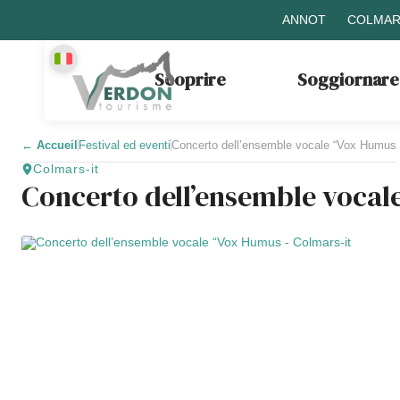
ANNOT
COLMAR
Scoprire
Soggiornare
←
Accueil
Festival ed eventi
Concerto dell’ensemble vocale “Vox Humus
Colmars-it
Concerto dell’ensemble voca