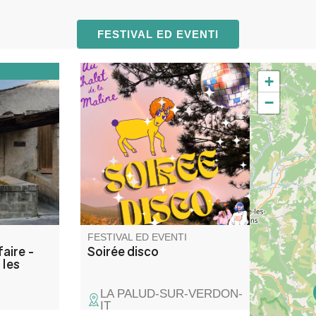
FESTIVAL ED EVENTI
+
’altitude
Venez passer une bonne
−
e la
soirée disco au Chalet de la
uvre à
Maline avec DJ Uman ! Nous
 savoir-
vous attendons nombreux
FESTIVAL ED EVENTI
faire -
Soirée disco
 les
LA PALUD-SUR-VERDON-
IT