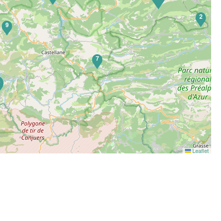
2
9
7
5
Leaflet