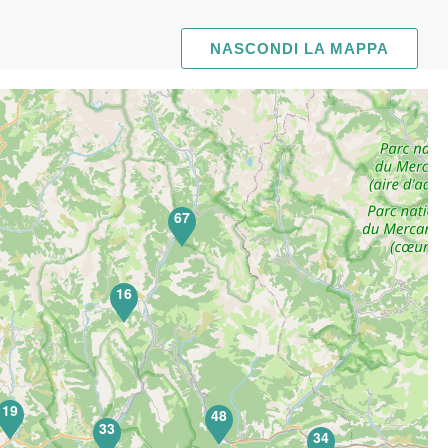
NASCONDI LA MAPPA
67
16
19
48
33
34