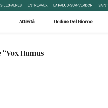
S-LES-ALPES
ENTREVAUX
LA PALUD-SUR-VERDON
SAIN
Attività
Ordine Del Giorno
le “Vox Humus