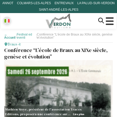
ANNOT
COLMARS-LES-ALPES
ENTREVAUX
LA PALUD-SUR-VERDON
SAINT-ANDRÉ-LES-ALPES
←
Festival ed
Conférence “L’école de Braux au XIXe siècle, genèse
Accueil
eventi
et évolution”
Braux-it
Conférence “L’école de Braux au XIXe siècle,
genèse et évolution”
Mathieu Sieye, président de l'association Traces
Editions, proposera une conférence sur…
Lire plus