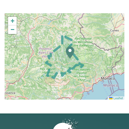
+
−
Leaflet