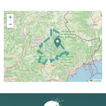
+
−
Leaflet