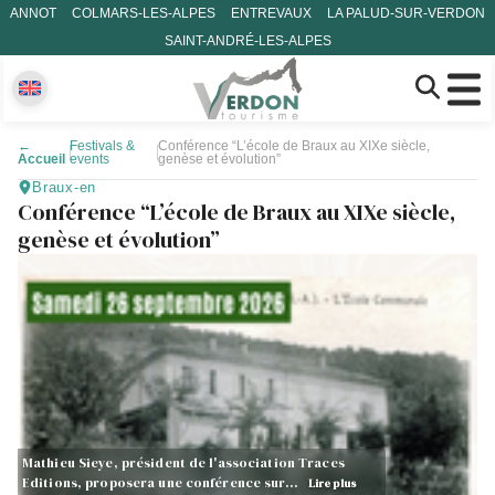
ANNOT
COLMARS-LES-ALPES
ENTREVAUX
LA PALUD-SUR-VERDON
SAINT-ANDRÉ-LES-ALPES
←
Festivals &
Conférence “L’école de Braux au XIXe siècle,
Accueil
events
genèse et évolution”
Braux-en
Conférence “L’école de Braux au XIXe siècle,
genèse et évolution”
Mathieu Sieye, président de l'association Traces
Editions, proposera une conférence sur…
Lire plus