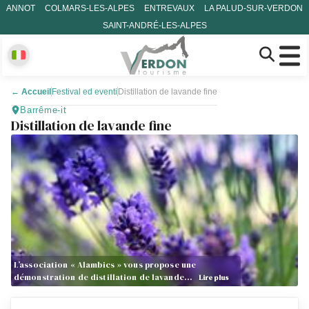
ANNOT
COLMARS-LES-ALPES
ENTREVAUX
LA PALUD-SUR-VERDON
SAINT-ANDRÉ-LES-ALPES
←
Accueil
Festival ed eventi
Distillation de lavande fine
Barrême-it
Distillation de lavande fine
L’association « Alambics » vous propose une
démonstration de distillation de lavande…
Lire plus