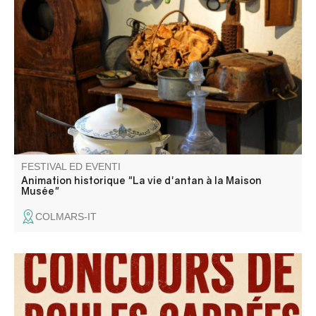
La Maison Musée è un labirinto di stanze e corridoi. Per
orientarsi, perché non partecipare a un'animazione
storica?
FESTIVAL ED EVENTI
Animation historique "La vie d'antan à la Maison
Musée"
COLMARS-IT
Concours de boules carrées sponsorisé par l'entreprise
Norberto Andrade , Buvette et restauration sur place