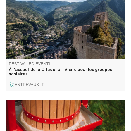
Forteresse juchée sur son éperon rocheux, vos élèves
découvriront, dans cette citadelle, le fonctionnement d’un
tel monument militaire et ses phases de construction.
FESTIVAL ED EVENTI
À l'assaut de la Citadelle - Visite pour les groupes
scolaires
ENTREVAUX-IT
Pressage de fruits locaux récoltés par les particuliers.