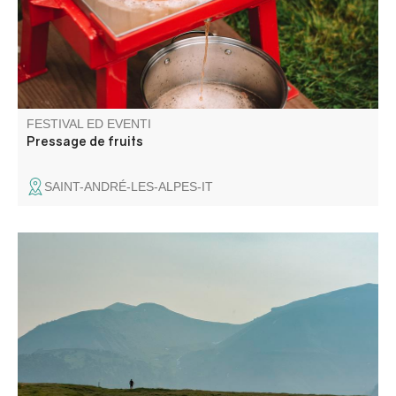
FESTIVAL ED EVENTI
Pressage de fruits
SAINT-ANDRÉ-LES-ALPES-IT
Il Trail de Beauvezer propone quattro percorsi per
scoprire i favolosi sentieri dell'Haut Verdon nel cuore delle
Alpi del Sud e del Mercantour!