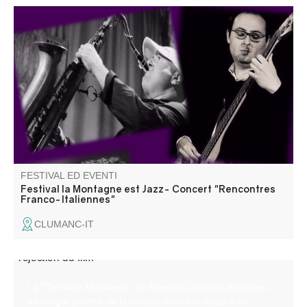
Concert « Il suffit de passer le col », une rencontre entre
musiciens italiens et français qui n'ont pas l'habitude de
jouer ensemble. Information 06 18 07 14 29
FESTIVAL ED EVENTI
Festival la Montagne est Jazz- Concert "Rencontres
Franco-Italiennes"
CLUMANC-IT
La "Dernière Montagne" de Romain Cogitore. Alphonse,
un berger proche de la retraite donne le relais à un