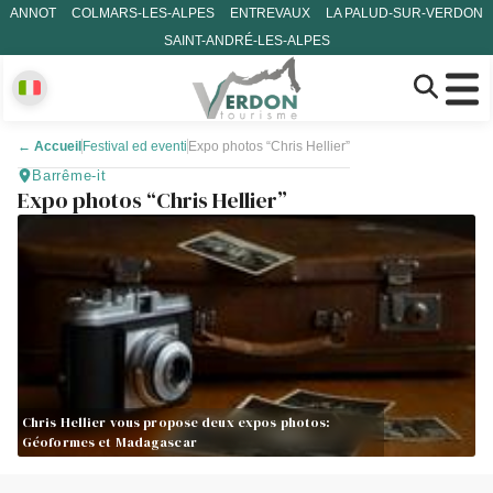
ANNOT
COLMARS-LES-ALPES
ENTREVAUX
LA PALUD-SUR-VERDON
SAINT-ANDRÉ-LES-ALPES
←
Accueil
Festival ed eventi
Expo photos “Chris Hellier”
Barrême-it
Expo photos “Chris Hellier”
Chris Hellier vous propose deux expos photos:
Géoformes et Madagascar