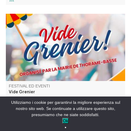
Venez chiner dans les rues et places du village. Jouets,
objets de décoration, livres, vêtements
FESTIVAL ED EVENTI
Vide Grenier
Utilizziamo i cookie per garantirvi la migliore esperienza sul
THORAME-BASSE-IT
nostro sito web. Se continuate a utilizzare questo sito,
presumiamo che ne siate soddisfatti.
Ok