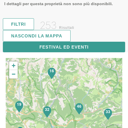
I dettagli per questa proprietà non sono più disponibili.
253
FILTRI
Risultati
NASCONDI LA MAPPA
FESTIVAL ED EVENTI
63
+
16
−
19
46
32
33