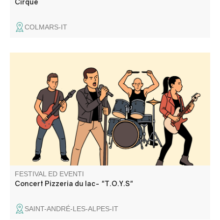
Cirque
COLMARS-IT
Groupe de Rock. Barbecue géant, pizzas au feu de bois,
tout ce qu'il faut pour passer une excellente soirée.
FESTIVAL ED EVENTI
Concert Pizzeria du lac- "T.O.Y.S"
SAINT-ANDRÉ-LES-ALPES-IT