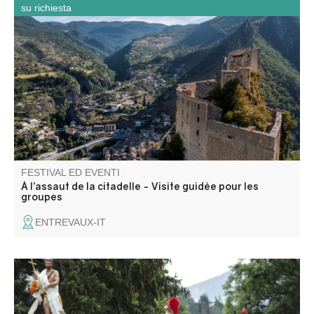
su richiesta
Ancien château fort, devenue citadelle puis prison, ce
monument d’Entrevaux témoigne des différentes phases
de fortifications de la ville.
FESTIVAL ED EVENTI
À l’assaut de la citadelle - Visite guidée pour les
groupes
ENTREVAUX-IT
Venite a scoprire St Jean-Baptiste con le sue sfilate di
pompieri armati e ragazze della mensa in costume di