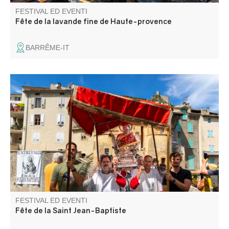
FESTIVAL ED EVENTI
Fête de la lavande fine de Haute-provence
BARRÊME-IT
Partecipate alla tradizionale celebrazione di San Giovanni
Battista, con canti religiosi intonati dalla confraternita dei
Saint-Jeannistes e un falò di Saint-Jean, e unitevi agli
abitanti del villaggio per i quali questa festa è molto
importante. Luna park in Place Moreau.
FESTIVAL ED EVENTI
Fête de la Saint Jean-Baptiste