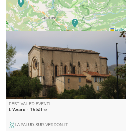
9
7
Leaflet
“L'avaro”, una commedia o una tragedia… Questa opera
di Molière, messa in scena dal gruppo teatrale Les Gens
d'ici, affronta la follia dell'avarizia, il potere dell'amore e la
ribellione contro il dispotismo. A seguire, una cena in
compagnia.
FESTIVAL ED EVENTI
L'Avare - Théâtre
LA PALUD-SUR-VERDON-IT