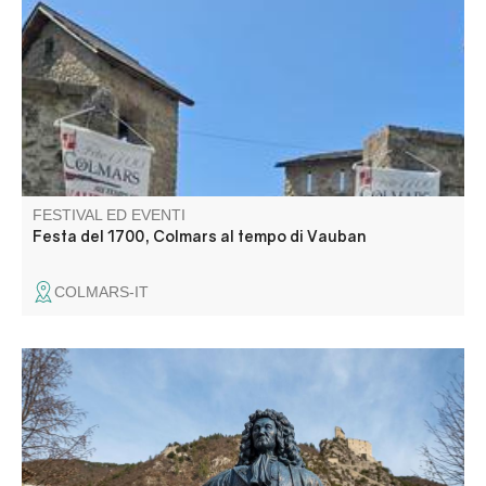
mercatino, animazioni di strada, visite guidate, teatro,
musica, spettacoli itineranti e rappresentazioni! Indossate
un costume per rendere la festa ancora più bella.
FESTIVAL ED EVENTI
Festa del 1700, Colmars al tempo di Vauban
COLMARS-IT
Passeggiate nel villaggio di Entrevaux e scoprite una città
medievale fortificata.