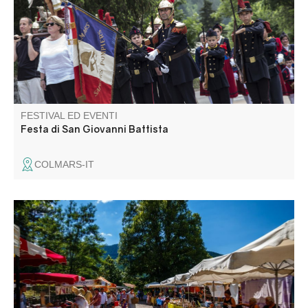
Napoleone III, le aubades, le cerimonie, le danze popolari
all'aperto, le bande di ottoni e le processioni.
FESTIVAL ED EVENTI
Festa di San Giovanni Battista
COLMARS-IT
Il mercato settimanale di Barrême si svolge il lunedì
mattina nella piazza della chiesa.