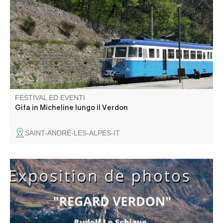
"Michelines"! Al vostro arrivo a Thorame, le associazioni
locali vi propongono di visitare la cappella di Notre-Dame
de la Fleur e di assistere, nel pomeriggio, a una
dimostrazione di distillazione della lavanda.
FESTIVAL ED EVENTI
Gita in Micheline lungo il Verdon
SAINT-ANDRÉ-LES-ALPES-IT
Une superbe exposition photos de Rudolf Lo Schiavo.