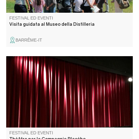
FESTIVAL ED EVENTI
Visita guidata al Museo della Distilleria
BARRÊME-IT
La Compagnie Placebo présente "Une heure et demie de
retard".
FESTIVAL ED EVENTI
Théâtre par la Compagnie Placébo