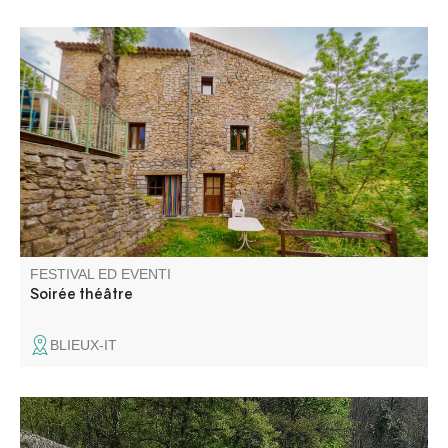
La Compagnie Totem et le Gîte La Chambrette vous
invitent à une soirée théâtre !! Une interprétation de
"Pauvreté, Richesse, Homme et Bête" de Hans Henny
Jahnn vous sera proposée. Il s'agit d'un drame paysan.
FESTIVAL ED EVENTI
Soirée théâtre
BLIEUX-IT
A bordo di un'autotreno del 1936, rivivete l'atmosfera delle