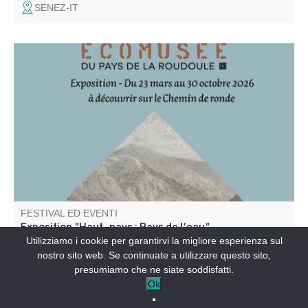
SENEZ-IT
Pour la saison 2026, le bastion de la Portette accueille
l'exposition de l'Ecomusée de la Roudoule : "Haut-Pays :
Pays de l'eau"
FESTIVAL ED EVENTI
Exposition "Haut-pays : Pays de l'eau"
Utilizziamo i cookie per garantirvi la migliore esperienza sul
nostro sito web. Se continuate a utilizzare questo sito,
ENTREVAUX-IT
presumiamo che ne siate soddisfatti.
Ok