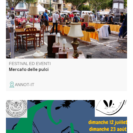
Annot vi invita ad andare a caccia di occasioni nella
piazza del mercato e nelle vie del centro storico!
Giocattoli, oggetti decorativi, libri, vestiti... Tra le
bancarelle ci sarà sicuramente l'articolo che cercate.
FESTIVAL ED EVENTI
Mercato delle pulci
ANNOT-IT
Elli la conteuse et l'équipe du refuge vous proposent une
repas contes ou un café gourmand contes. Balade
recommandée aux bons marcheurs