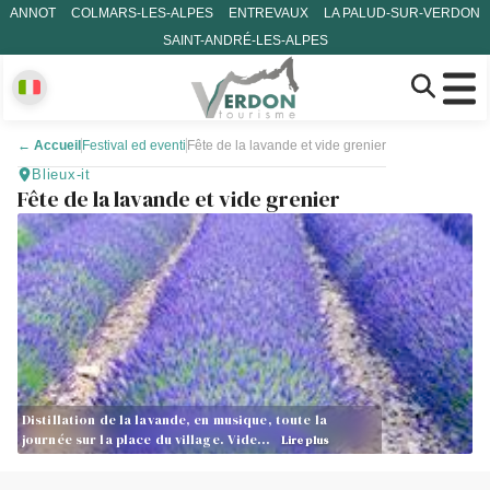
ANNOT
COLMARS-LES-ALPES
ENTREVAUX
LA PALUD-SUR-VERDON
SAINT-ANDRÉ-LES-ALPES
←
Accueil
Festival ed eventi
Fête de la lavande et vide grenier
Blieux-it
Fête de la lavande et vide grenier
Distillation de la lavande, en musique, toute la
journée sur la place du village. Vide…
Lire plus