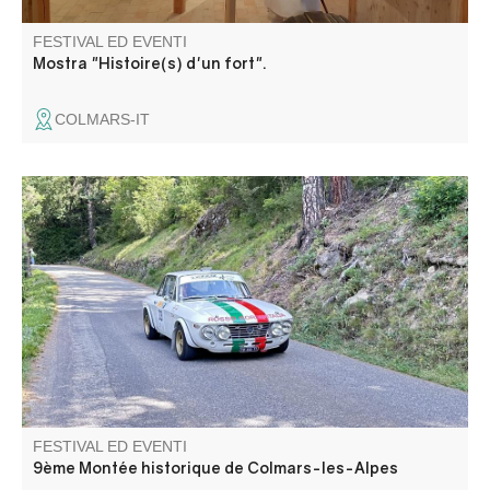
FESTIVAL ED EVENTI
Mostra "Histoire(s) d'un fort".
COLMARS-IT
La Montée Historique è aperta alle auto da corsa
classiche e ai veicoli prestigiosi, rari ed eccezionali. Si
svolge sulle strade tortuose del leggendario Col des
Champs, che domina la città fortificata.
FESTIVAL ED EVENTI
9ème Montée historique de Colmars-les-Alpes