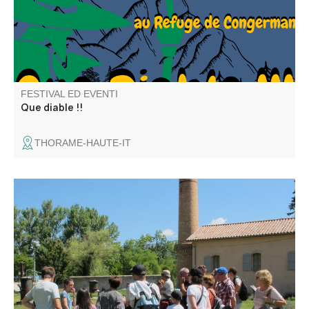
FESTIVAL ED EVENTI
Que diable !!
THORAME-HAUTE-IT
Partecipate a una visita guidata e scoprite la storia di
questa ex distilleria di lavanda pregiata, costruita nel 1905
dall'azienda tedesca Schimmel. Una testimonianza unica
di un passato legato all'industria dei profumi, fiorente a
metà del XX secolo.