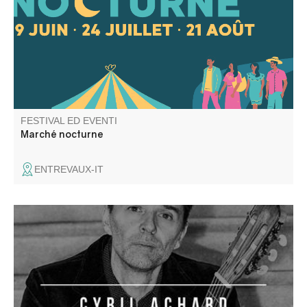
ospiti d’eccezione, shopping all’aria aperta, bar aperti e
un’atmosfera conviviale vi aspettano.
FESTIVAL ED EVENTI
Marché nocturne
ENTREVAUX-IT
Récital de guitare classique par Cyril Achard. Adaptation
d'œuvres pour luth par J.S BACH. Durée : 55 minutes.