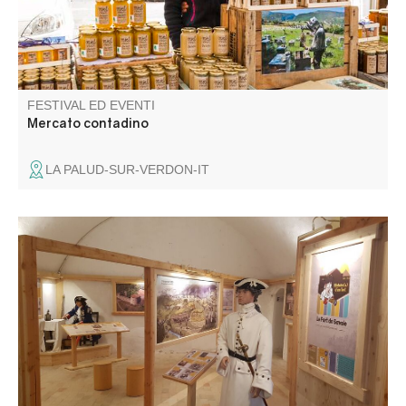
FESTIVAL ED EVENTI
Mercato contadino
LA PALUD-SUR-VERDON-IT
Seguite il soldato Claude Dupuy all'epoca di Luigi XIV, alla
scoperta del Forte di Savoia, della sua storia e di
affascinanti aneddoti sulle fasi della sua costruzione. I
pannelli didattici trattano una serie di temi che
susciteranno la vostra curiosità.