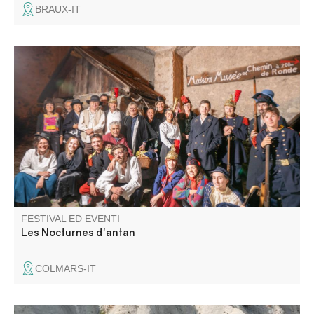
BRAUX-IT
Durante queste serate, sarete trasportati indietro nel
tempo per scoprire Colmars attraverso i secoli.
Un'esperienza unica nel cuore del museo e delle
fortificazioni del villaggio, che farà la gioia di grandi e
piccini!
FESTIVAL ED EVENTI
Les Nocturnes d'antan
COLMARS-IT