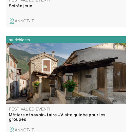
FESTIVAL ED EVENTI
Soirée jeux
ANNOT-IT
su richiesta
Perché à 700 mètres d’altitude dans la haute vallée de la
Vaïre, Annot se découvre à travers les métiers et savoir-
faire d’autrefois.
FESTIVAL ED EVENTI
Métiers et savoir-faire -Visite guidée pour les
groupes
ANNOT-IT