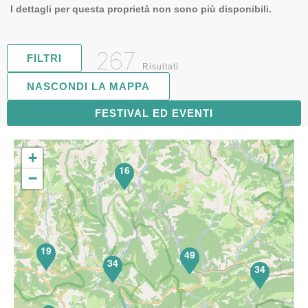
I dettagli per questa proprietà non sono più disponibili.
267
FILTRI
Risultati
NASCONDI LA MAPPA
FESTIVAL ED EVENTI
68
+
16
−
19
49
34
34