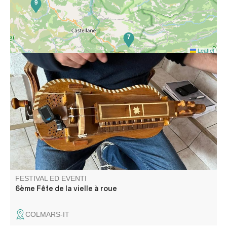
9
7
Leaflet
Un beau week-end de musique Occitane bien ancré dans
les traditions de Colmars-les-Alpes .
FESTIVAL ED EVENTI
6ème Fête de la vielle à roue
COLMARS-IT