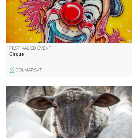
FESTIVAL ED EVENTI
Cirque
COLMARS-IT
Venite a condividere un momento di convivialità e ad
assaggiare la zuppa dei pastori preparata dagli abitanti
del villaggio per il "Revendran", la festa della
démontagnée.