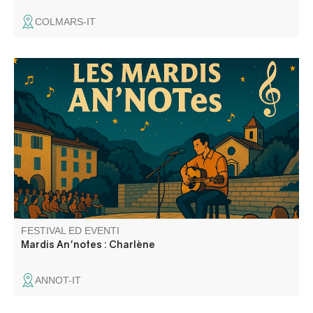
COLMARS-IT
Talent local et passionnée de musique, Charlène
interprète avec sensibilité et talent les plus belles
chansons de grandes artistes, notamment Céline Dion.
Elle propose un répertoire varié qui mêle émotion,
convivialité, énergie et bonne humeur.
FESTIVAL ED EVENTI
Mardis An'notes : Charlène
ANNOT-IT