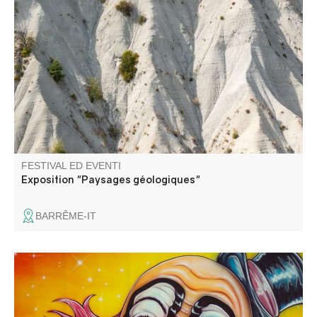
Plongez au cœur des paysages minéraux et des
formations géologiques exceptionnelles des Alpes-de-
Haute-Provence à travers le regard photographique.
FESTIVAL ED EVENTI
Exposition "Paysages géologiques"
BARRÊME-IT
Venez applaudir les artistes, les clowns et autres
funambules.