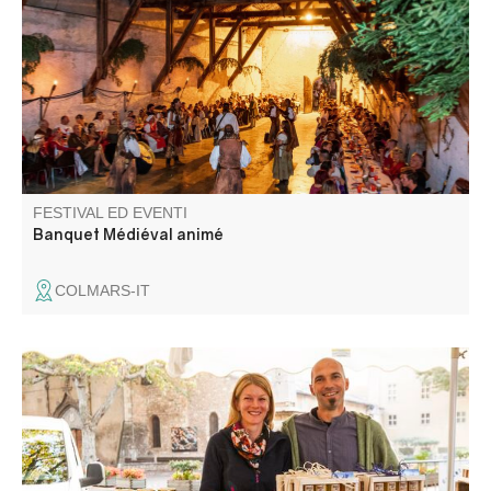
l'occasion des 30 ans de la fête médiévale venez festoyer,
sortez vos plus beaux atours, chaussez vos poulaines et
retrouvez nous pour une soirée animée autour d'un bon
repas arrosé de vin clairet.
FESTIVAL ED EVENTI
Banquet Médiéval animé
COLMARS-IT
Gli artigiani e i produttori del villaggio vi danno il
benvenuto.