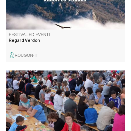
FESTIVAL ED EVENTI
Regard Verdon
ROUGON-IT
Sotto i platani, il Comité des fêtes organizza l'annuale
tombola. In palio tanti premi!