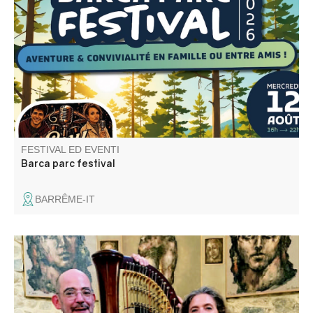
Et si votre plus belle soirée de l’été se passait… dans les
arbres ? Le temps d’une soirée, Barca Parc se transforme
en un véritable festival d’aventure !
FESTIVAL ED EVENTI
Barca parc festival
BARRÊME-IT
Concert avec Magali Pyka de Coster pour la Harpe et
Nicolas Delclaud au Violon, proposant de grands airs
classiques et des musiques de films.