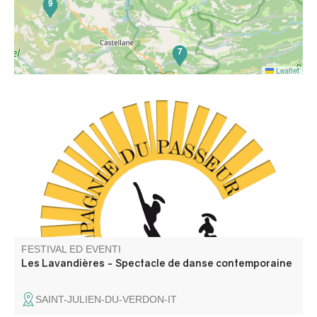
9
7
Leaflet
C'est un spectacle de danse contemporaine (Cie du
Passeur / Efi Farmaki), fait revivre la mémoire des lavoirs
et des lavandières en chant, texte et danse. Atelier de
médiation pour les enfants avant la représentation, autour
d'objets liés aux lavoirs.
FESTIVAL ED EVENTI
Les Lavandières - Spectacle de danse contemporaine
SAINT-JULIEN-DU-VERDON-IT