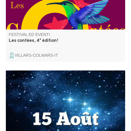
FESTIVAL ED EVENTI
Les contées, 4° édition!
VILLARS-COLMARS-IT
Bals, soirée musicale, concours de boules, tournoi de
foot, jeux pour enfants… Six jours de fête clôturés par un
aïoli monstre !