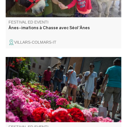
FESTIVAL ED EVENTI
Ânes-imations à Chasse avec Séol'Ânes
VILLARS-COLMARS-IT
L'associazione Fleur de Sel, che organizza l'evento,
moltiplica gli sforzi e l'inventiva, trasformando le strade del
villaggio in un vero e proprio vivaio di fiori a cielo aperto!