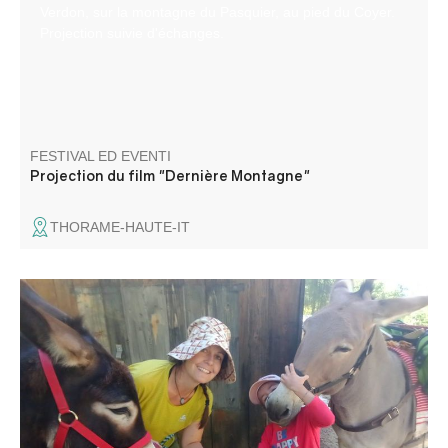
Verdon, sur la montagne du Pasquier, au pied du Coyer.
Projection suivie d'échanges.
FESTIVAL ED EVENTI
Projection du film "Dernière Montagne"
THORAME-HAUTE-IT
Venez rencontrer les ânes d'Émilie, son métier d'ânière et
l'amour qu'elle porte à ses amis aux longues oreilles.
Rencontre du troupeau, pansage, balade avec les ânes ,
contes et poèmes sur cet animal attachant !