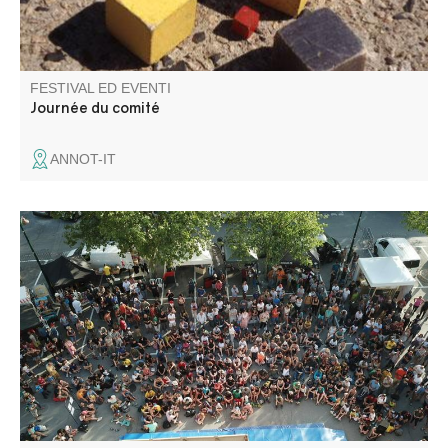
FESTIVAL ED EVENTI
Journée du comité
ANNOT-IT
Incontro amichevole e festoso, "Annot à bloc" si propone
di far scoprire e condividere l'arrampicata per un giorno,
nel magnifico sito naturale delle arenarie di Annot e nel
cuore del villaggio.