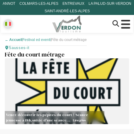
ANNOT
COLMARS-LES-ALPES
ENTREVAUX
LA PALUD-SUR-VERDON
SAINT-ANDRÉ-LES-ALPES
←
Accueil
Festival ed eventi
Fête du court métrage
Sausses-it
Fête du court métrage
Venez découvrir les pépites du court ! Séance
jeunesse à 18h,suivie d'une séance…
Lire plus