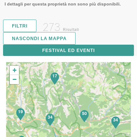
I dettagli per questa proprietà non sono più disponibili.
273
FILTRI
Risultati
NASCONDI LA MAPPA
FESTIVAL ED EVENTI
71
+
17
−
19
50
34
34