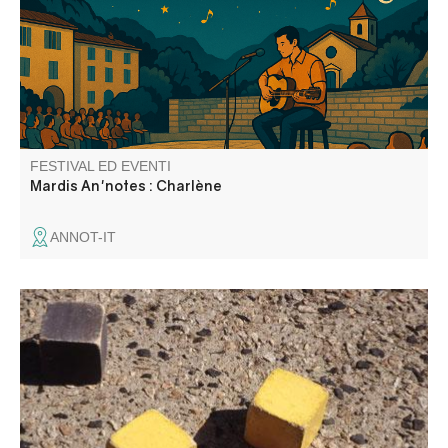
chansons de grandes artistes, notamment Céline Dion.
Elle propose un répertoire varié qui mêle émotion,
convivialité, énergie et bonne humeur.
FESTIVAL ED EVENTI
Mardis An'notes : Charlène
ANNOT-IT
Venite a godervi la giornata del Comitato del Festival e
partecipate alla gara di bocce sul campo di bocce. Bar e
musica per tutto il giorno.