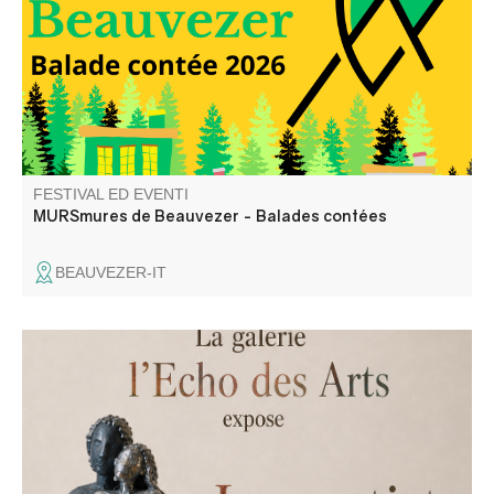
des habitants du village.
FESTIVAL ED EVENTI
MURSmures de Beauvezer - Balades contées
BEAUVEZER-IT
La galleria "L'Echo des Arts" espone le opere degli artisti
di Vallauris: Véronique Disalvo, Amid Belatach e Soft.