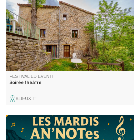
La Compagnie Totem et le Gîte La Chambrette vous
invitent à une soirée théâtre !! Une interprétation de
"Pauvreté, Richesse, Homme et Bête" de Hans Henny
Jahnn vous sera proposée. Il s'agit d'un drame paysan.
FESTIVAL ED EVENTI
Soirée théâtre
BLIEUX-IT
Talent local et passionnée de musique, Charlène
interprète avec sensibilité et talent les plus belles