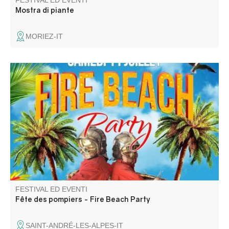
FESTIVAL ED EVENTI
Mostra di piante
MORIEZ-IT
L'amicale des sapeurs pompiers de Saint André les Alpes
vous propose l'aprèm porte ouverte de 14h à 18h, Happy
Hour de 18h à 20h suivi d'une soirée animée par DJ.
Buvette et Food truck sur place.
FESTIVAL ED EVENTI
Fête des pompiers - Fire Beach Party
SAINT-ANDRÉ-LES-ALPES-IT