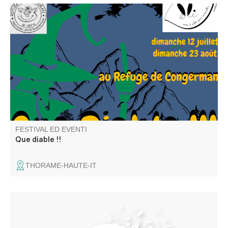
Elli la conteuse et l'équipe du refuge vous proposent une
repas contes ou un café gourmand contes. Balade
recommandée aux bons marcheurs
FESTIVAL ED EVENTI
Que diable !!
THORAME-HAUTE-IT
Stage de chants polyphoniques des peuples nomades
(Tsiganes, mongols, Touaregs…) animé par trois cheffes