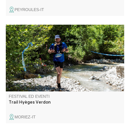
PEYROULES-IT
Percorso nel cuore delle Alpi dell'Alta Provenza, vicino al
lago di Castillon e a 5 minuti da St André les Alpes. 3
percorsi: 12 km 350 m D+ aperto agli escursionisti, 26 km
1000 m D+, 45 km 2100 m D+.
FESTIVAL ED EVENTI
Trail Hyèges Verdon
MORIEZ-IT