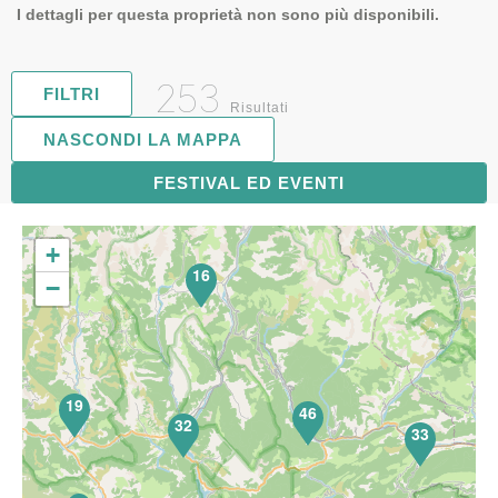
I dettagli per questa proprietà non sono più disponibili.
253
FILTRI
Risultati
NASCONDI LA MAPPA
FESTIVAL ED EVENTI
63
+
16
−
19
46
32
33