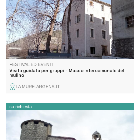
genere nella regione! Questa ex fabbrica di tessuti è stata
trasformata in un mulino nel 1902. Per 70 anni, questo
mulino industriale ha prodotto farina. Ora sta riaprendo le
sue porte per essere visitato.
FESTIVAL ED EVENTI
Visita guidata per gruppi - Museo intercomunale del
mulino
LA MURE-ARGENS-IT
su richiesta
Partez à la découverte de l’église Saint-Jean-Baptiste lors
d’une visite flash guidée pour les groupes. En un temps
court, l’église et la chapelle des Pénitents révèlent leur
architecture, leurs œuvres et les traditions locales.