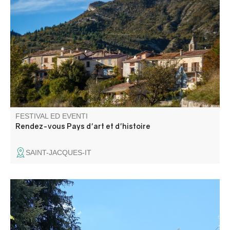
Visite "On donne la parole aux habitants", balade contée,
rencontre sur les thèmes du patrimoine naturel et bâti.
FESTIVAL ED EVENTI
Rendez-vous Pays d'art et d'histoire
SAINT-JACQUES-IT
Una passeggiata alla scoperta di questa località di
villeggiatura e degli angoli segreti che hanno deliziato i
primi villeggianti all'inizio del XX secolo.