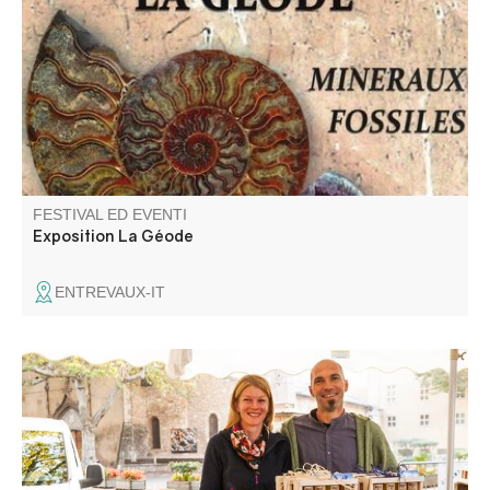
coeur d'une ancienne bergerie.
FESTIVAL ED EVENTI
Exposition La Géode
ENTREVAUX-IT
Gli artigiani e i produttori del villaggio vi danno il
benvenuto.