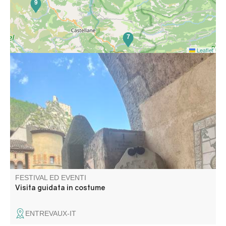
9
7
Leaflet
Lasciatevi guidare da Madeleine Garcin attraverso le
stradine e scoprite la vita quotidiana di una roccaforte del
XVIII secolo.
FESTIVAL ED EVENTI
Visita guidata in costume
ENTREVAUX-IT