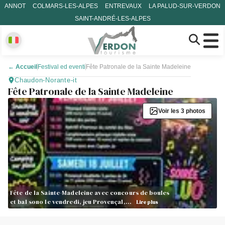
ANNOT
COLMARS-LES-ALPES
ENTREVAUX
LA PALUD-SUR-VERDON
SAINT-ANDRÉ-LES-ALPES
←
Accueil
Festival ed eventi
Fête Patronale de la Sainte Madeleine
Chaudon-Norante-it
Fête Patronale de la Sainte Madeleine
Voir les 3 photos
Fête de la Sainte-Madeleine avec concours de boules
et bal sono le vendredi, jeu Provençal,…
Lire plus