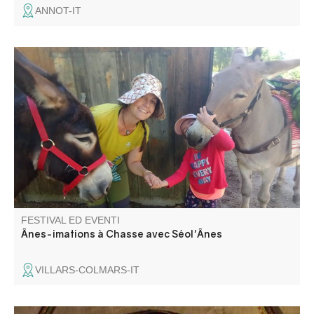
ANNOT-IT
Venez rencontrer les ânes d'Émilie, son métier d'ânière et
l'amour qu'elle porte à ses amis aux longues oreilles.
Rencontre du troupeau, pansage, balade avec les ânes ,
contes et poèmes sur cet animal attachant !
FESTIVAL ED EVENTI
Ânes-imations à Chasse avec Séol'Ânes
VILLARS-COLMARS-IT