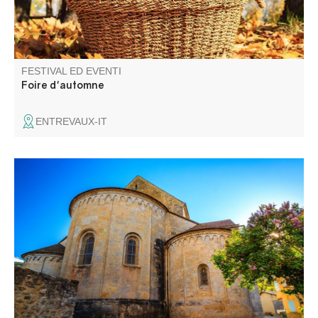
FESTIVAL ED EVENTI
Foire d'automne
ENTREVAUX-IT
L'antica cattedrale di Senez vi apre le porte per ammirare
i suoi rinomati arredi religiosi, in un monumento tipico
della prima arte romanica provenzale.