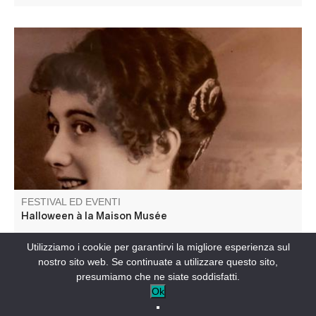
Restez sur vos gardes... Les mannequins qui peuplent
nos expositions pourraient bien ne plus être de cire. Entre
deux clignotements de bougies, certains de nos habitants
ont décidé de reprendre vie pour vous conter leur propre
version de l’histoire.
FESTIVAL ED EVENTI
Halloween à la Maison Musée
Utilizziamo i cookie per garantirvi la migliore esperienza sul
COLMARS-IT
nostro sito web. Se continuate a utilizzare questo sito,
presumiamo che ne siate soddisfatti.
Ok