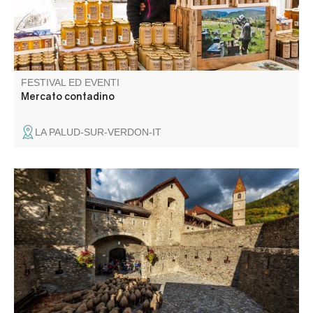
FESTIVAL ED EVENTI
Mercato contadino
LA PALUD-SUR-VERDON-IT
La tradizione della transumanza a piedi, classificata come
patrimonio culturale immateriale dall'UNESCO, dura da
secoli. L'evento "Revendran" celebra la discesa dagli
alpeggi in un'atmosfera conviviale esaltata dai colori
dell'autunno.