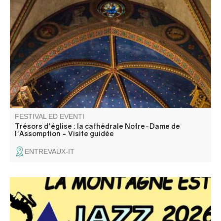
Scoprite l'antica cattedrale di Notre-Dame de
l'Assomption, un edificio importante della città di
Entrevaux, che unisce architettura gotica e decorazioni
barocche.
FESTIVAL ED EVENTI
Trésors d'église : la cathédrale Notre-Dame de
l'Assomption - Visite guidée
ENTREVAUX-IT
La 5ème édition du Festival La Montagne est Jazz se
déroule dans quatre villages des vallées de l'Asse et du
Moyen Verdon.