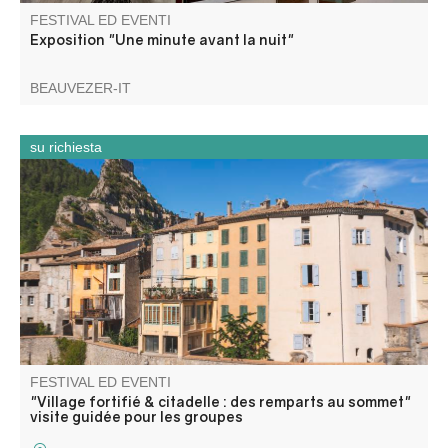
FESTIVAL ED EVENTI
Exposition "Une minute avant la nuit"
BEAUVEZER-IT
su richiesta
Découvrez Entrevaux, son cœur historique, ses remparts,
ses ruelles médiévales. La montée vers la citadelle par la
rampe fortifiée mène à un parcours sur l’architecture
défensive et la vie des soldats.
FESTIVAL ED EVENTI
"Village fortifié & citadelle : des remparts au sommet"
visite guidée pour les groupes