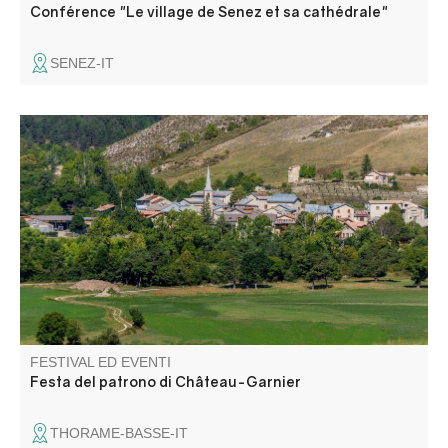
Conférence "Le village de Senez et sa cathédrale"
SENEZ-IT
Messe en l'église suivie d'un apéritif offert par la
municipalité. Concours de boules en doublette choie/ 3
boules et soirée fluo animée avec DJ Totor. Buvette et
snacking du comité des fêtes sur place.
FESTIVAL ED EVENTI
Festa del patrono di Château-Garnier
THORAME-BASSE-IT