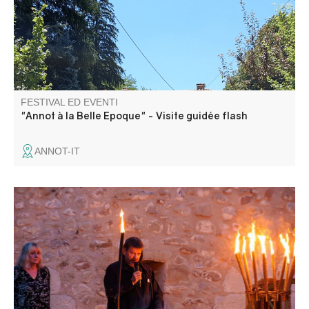
FESTIVAL ED EVENTI
"Annot à la Belle Epoque" - Visite guidée flash
ANNOT-IT
Colmars, quasi completamente distrutta da un violento
incendio che fece molte vittime, celebra questa tragedia in
memoria dei suoi abitanti che hanno pagato con la vita.
Una fiaccolata e un racconto dell'incendio scandiscono
questa serata di ricordo.