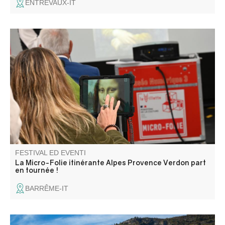
ENTREVAUX-IT
La Micro-Folie itinérante Alpes Provence Verdon s'installe
à Barrême ! La Micro-Folie c'est un musée numérique, un
espace de réalité virtuelle, un fablab et une ludothèque.
Une programmation riche et ludique vous attend pour
petits et grands.
FESTIVAL ED EVENTI
La Micro-Folie itinérante Alpes Provence Verdon part
en tournée !
BARRÊME-IT