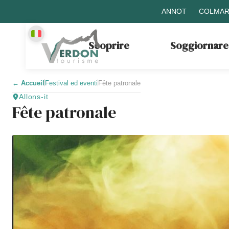
ANNOT
COLMAR
Scoprire
Soggiornare
←
Accueil
Festival ed eventi
Fête patronale
Allons-it
Fête patronale