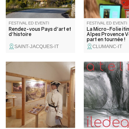
vous attend pour petit
grands.
FESTIVAL ED EVENTI
FESTIVAL ED EVENTI
Rendez-vous Pays d'art et
La Micro-Folie iti
d'histoire
Alpes Provence 
part en tournée !
SAINT-JACQUES-IT
CLUMANC-IT
Seguite il soldato Claude
Joan Dubique, artiste 
Dupuy all'epoca di Luigi XIV,
vous accueille dans s
alla scoperta del Forte di
Iledegres pour vous f
Savoia, della sua storia e di
découvrir ses œuvres
affascinanti aneddoti sulle fasi
et intenses réalisées
della sua costruzione. I pannelli
couteau.
didattici trattano una serie di
temi che susciteranno la vostra
curiosità.