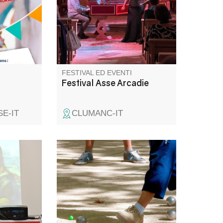
annuale in cui i praticanti della
musica d'arte antica
provenienti da tutto il
Mediterraneo e dall'Europa
possono condividere i frutti
della loro passione.
FESTIVAL ED EVENTI
Festival Asse Arcadie
E-IT
CLUMANC-IT
nte Alpes
Fête patronale de Blieux avec
talle à
au programme, messe,
lie c'est
concours de boules, concert,
, un
méchoui.
uelle, un
èque. Une
et ludique