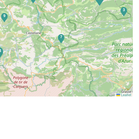
3
9
7
8
Leaflet