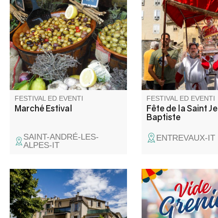
tour de France féminin le
celebrazione di San 
marché du samedi se tiendra
Battista, con canti reli
toute la journée.
intonati dalla confrate
Saint-Jeannistes e un 
Saint-Jean, e unitevi a
abitanti del villaggio p
questa festa è molto
importante. Luna park
Moreau.
FESTIVAL ED EVENTI
FESTIVAL ED EVENTI
Marché Estival
Fête de la Saint J
Baptiste
SAINT-ANDRÉ-LES-
ENTREVAUX-IT
ALPES-IT
Immergetevi nell’Annot di un
Venez chiner dans les
tempo, dal 1800 alla Belle
places du village. Jou
Époque fino agli anni ’30.
objets de décoration, 