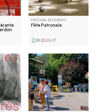
s et
FESTIVAL ED EVENTI
nérante
Fête Patronale
Verdon
BLIEUX-IT
peintre,
Venez admirer les créations
on atelier
des artistes de l’association
aire
ACA (art et créations artistiques
 variées
du Haut Verdon) : peintures et
 au
dessins aquarelles, huiles,
pastels.