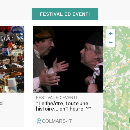
FESTIVAL ED EVENTI
+
 les
Comment évoquer plus de
−
hiner et
2000 ans de théâtre en 60
 trésors.
minutes ? C'est le défi relevé
ons auprès
par les 2 comédiens Frédéric
Dufour et Frank Gétreau,
racontant, au fil des époques,
l'évolution de cet art, en jouant
tous les répertoires…
FESTIVAL ED EVENTI
ci
"Le théâtre, toute une
histoire… en 1 heure !?"
COLMARS-IT