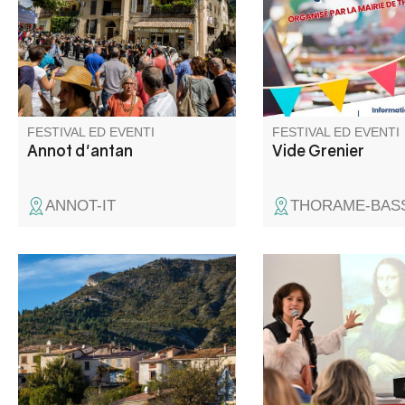
Grazie alla varietà e alla
vêtements
ricchezza delle sue iniziative,
questo evento unico riunisce
abitanti, visitatori e
appassionati in una vivace
celebrazione del patrimonio di
Annot.
FESTIVAL ED EVENTI
FESTIVAL ED EVENTI
Annot d'antan
Vide Grenier
ANNOT-IT
THORAME-BASS
Visite "On donne la parole aux
La Micro-Folie itinéra
habitants", balade contée,
Provence Verdon s'ins
rencontre sur les thèmes du
Clumanc ! La Micro-Fo
patrimoine naturel et bâti.
un musée numérique
espace de réalité virt
fablab et une ludoth
programmation riche 