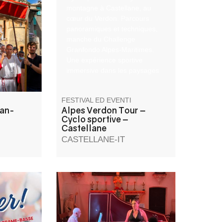
Giovanni
montagne à Castellane, au
giosi
cœur du Verdon. Parcours
rnita dei
panoramiques et techniques,
falò di
manche du Challenge
gli
Granfondo Alpes‑Maritimes.
er i quali
Une expérience sportive
immersive dans les paysages
 in Place
préservés des Alpes de
Haute‑Provence.
FESTIVAL ED EVENTI
ean-
Alpes Verdon Tour –
Cyclo sportive –
Castellane
CASTELLANE-IT
 rues et
Il festival Asse-Arcadie
ets,
contribuisce a creare uno
livres,
speciale luogo d'incontro