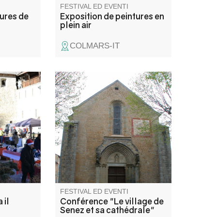
FESTIVAL ED EVENTI
tures de
Exposition de peintures en
plein air
COLMARS-IT
nato e dei
Découverte guidée du village et
atale.
de son ancienne cathédrale
le e
avec Laetitia Frassetto guide-
lotteria,
conférencière.
in brulé.
vole
e castagne
o con
FESTIVAL ED EVENTI
 il
Conférence "Le village de
Senez et sa cathédrale"