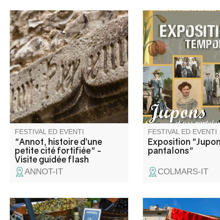
Esploriamo il labirinto di
Vêtements et accesso
stradine che compongono
dames en haute vallé
questa piccola città fortificata e
Verdon (1830-1950).
i suoi misteri, attraverso i segni
féminine est sûremen
lasciati dal tempo.
terne que ce que vou
l’imaginez ! Nos phot
de famille donnent l’
d’une vie austère, en 
blanc. Et pourtant !
FESTIVAL ED EVENTI
FESTIVAL ED EVENTI
"Annot, histoire d’une
Exposition "Jupon
petite cité fortifiée" -
pantalons"
Visite guidée flash
ANNOT-IT
COLMARS-IT
A l'occasion du passage du
Partecipate alla tradi