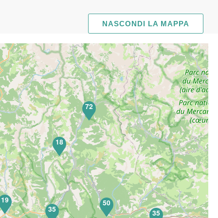
NASCONDI LA MAPPA
72
18
19
50
35
35