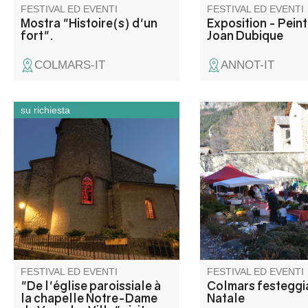
FESTIVAL ED EVENTI
FESTIVAL ED EVENTI
Mostra "Histoire(s) d'un
Exposition - Pein
fort".
Joan Dubique
COLMARS-IT
ANNOT-IT
su richiesta
Découvrez l’église Saint-Jean-
Mercatino dell'artigia
Baptiste et la chapelle Notre-
sapori nei colori del N
Dame de Vers-la-Ville lors
Sfilata di Babbo Nata
d’une balade entre patrimoine
distribuzione di dolci, 
religieux, histoire locale et
pesata di tacchino e v
traditions du village.
Un'atmosfera amiche
intorno al fuoco e all
calde! Intratteniment
associazioni locali.
FESTIVAL ED EVENTI
FESTIVAL ED EVENTI
"De l'église paroissiale à
Colmars festeggia
la chapelle Notre-Dame
Natale