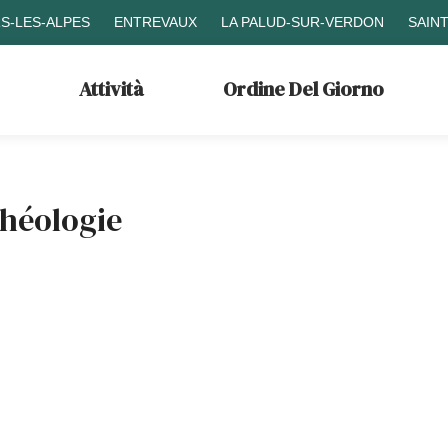
S-LES-ALPES
ENTREVAUX
LA PALUD-SUR-VERDON
SAIN
Attività
Ordine Del Giorno
chéologie