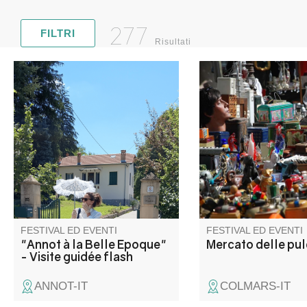
277
FILTRI
Risultati
Una passeggiata alla scoperta
Foire aux puces dans
di questa località di
fortifications. Venez c
villeggiatura e degli angoli
trouver de jolis petits
segreti che hanno deliziato i
Exposants : inscripti
primi villeggianti all'inizio del XX
de Béatrice
secolo.
FESTIVAL ED EVENTI
FESTIVAL ED EVENTI
"Annot à la Belle Epoque"
Mercato delle pul
- Visite guidée flash
ANNOT-IT
COLMARS-IT