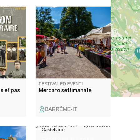
ires de
Il mercato settimanale di
e du
Barrême si svolge il lunedì
 La mode
mattina nella piazza della
t moins
chiesa.
s
1
ographies
image
noir et
FESTIVAL ED EVENTI
s et pas
Mercato settimanale
BARRÊME-IT
zionale
Cyclosportive de moyenne