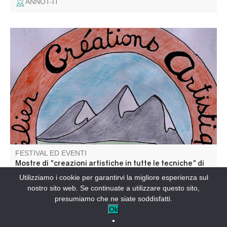
ANNOT-IT
Venite ad ammirare le creazioni degli artisti del laboratorio
Haut Verdon. Tema: "Danza e musica!
FESTIVAL ED EVENTI
Mostre di "creazioni artistiche in tutte le tecniche" di
artisti dell'Haut Verdon
Utilizziamo i cookie per garantirvi la migliore esperienza sul
nostro sito web. Se continuate a utilizzare questo sito,
BEAUVEZER-IT
presumiamo che ne siate soddisfatti.
Ok