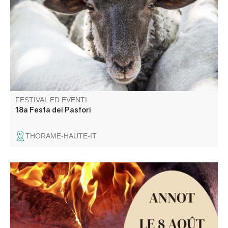
della lavanda e passeggiate con Séol'Anes.
Intrattenimento musicale con Le Skafoutch'.
FESTIVAL ED EVENTI
18a Festa dei Pastori
THORAME-HAUTE-IT
L'association de la Défense du Patrimoine Culturel
d'Annot propose une soirée dégustation de la
traditionnelle socca, cuite au feu de bois.