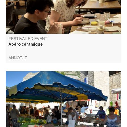
FESTIVAL ED EVENTI
Apéro céramique
ANNOT-IT
Il mercato tradizionale con le sue bancarelle colorate e i
sapori e i profumi della montagna e della Provenza. A
seconda della stagione, troverete prodotti di prima
necessità, salumi, formaggi, vestiti, decorazioni, regali e
prelibatezze! Da ottobre a maggio il numero di bancarelle
è limitato.