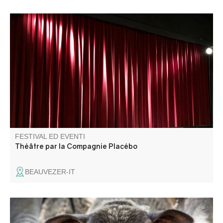
La Compagnie Placebo présente "Une heure et demie de
retard".
FESTIVAL ED EVENTI
Théâtre par la Compagnie Placébo
BEAUVEZER-IT
Presentazione del bestiame, piccolo mercato, distillazione