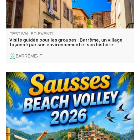
FESTIVAL ED EVENTI
Visite guidée pour les groupes : Barrême, un village
façonné par son environnement et son histoire
BARRÊME-IT
Fête avec repas festif, concours de boules, défilé aux
lampions, atelier enfants, bal le samedi, tournoi de Beach-
Volley, barbecue party et bal masqué "Anges et Démon"
le dimanche.