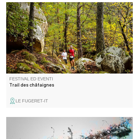
L'associazione Fugeret Sports Loisirs vi propone un
percorso tra i castagneti e i sublimi colori autunnali.
FESTIVAL ED EVENTI
Trail des châtaignes
LE FUGERET-IT
Du Punk Rock Californien et Tribute Nirvana. Barbecue
géant, pizzas au feu de bois, tout ce qu'il faut pour passer