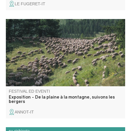
LE FUGERET-IT
Les photos d’Emmanuel Breteau, photographe
professionnel, représentent l’activité pastorale à travers le
travail du berger / éleveur de façon originale et
esthétique.
FESTIVAL ED EVENTI
Exposition - De la plaine à la montagne, suivons les
bergers
ANNOT-IT
su richiesta