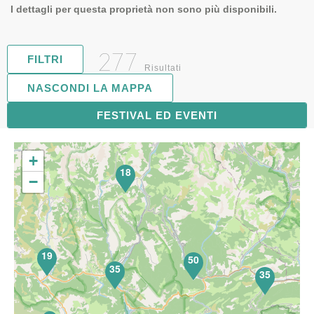
I dettagli per questa proprietà non sono più disponibili.
277
FILTRI
Risultati
NASCONDI LA MAPPA
FESTIVAL ED EVENTI
72
+
18
−
19
50
35
35