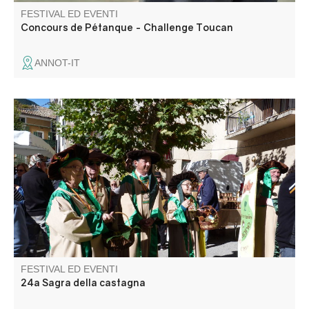
FESTIVAL ED EVENTI
Concours de Pétanque - Challenge Toucan
ANNOT-IT
Il villaggio festeggia le castagne con un mercato,
degustazioni, intrattenimento e il treno a vapore Train des
Pignes, che fa il suo ultimo viaggio della stagione tra
Puget-Théniers e Le Fugeret.
FESTIVAL ED EVENTI
24a Sagra della castagna