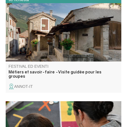
Perché à 700 mètres d’altitude dans la haute vallée de la
Vaïre, Annot se découvre à travers les métiers et savoir-
faire d’autrefois.
FESTIVAL ED EVENTI
Métiers et savoir-faire -Visite guidée pour les
groupes
ANNOT-IT
La Micro-Folie itinérante Alpes Provence Verdon s'installe
à Saint-Benoît ! La Micro-Folie c'est un musée
numérique, un espace de réalité virtuelle, un fablab et