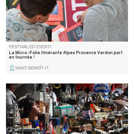
une ludothèque. Une programmation riche et ludique
vous attend pour petits et grands.
FESTIVAL ED EVENTI
La Micro-Folie itinérante Alpes Provence Verdon part
en tournée !
SAINT-BENOÎT-IT
Foire aux puces dans les fortifications. Venez chiner et
trouver de jolis petits trésors. Exposants : inscriptions
auprès de Béatrice