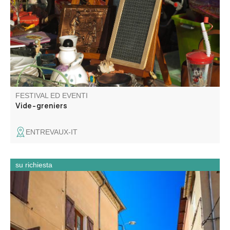
l'intérieur du vieux village.
FESTIVAL ED EVENTI
Vide-greniers
ENTREVAUX-IT
su richiesta
Barrême est un village façonné par son territoire : la
roche, l’eau et les voies de passage. Installé au confluent
de trois Asse, au pied du plateau Saint-Jean, il s’est
déplacé au fil des siècles, du bourg perché médiéval vers
la vallée.