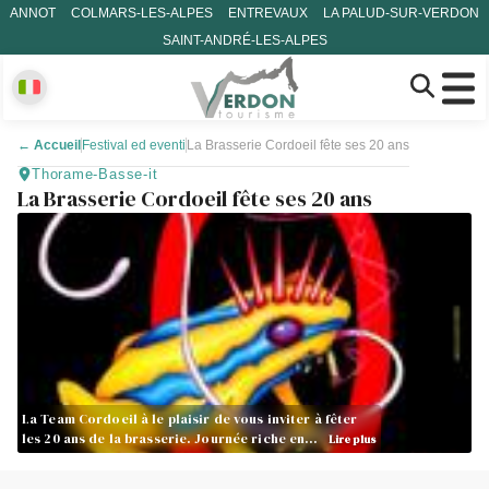
ANNOT
COLMARS-LES-ALPES
ENTREVAUX
LA PALUD-SUR-VERDON
SAINT-ANDRÉ-LES-ALPES
←
Accueil
Festival ed eventi
La Brasserie Cordoeil fête ses 20 ans
Thorame-Basse-it
La Brasserie Cordoeil fête ses 20 ans
La Team Cordoeil à le plaisir de vous inviter à fêter
les 20 ans de la brasserie. Journée riche en…
Lire plus