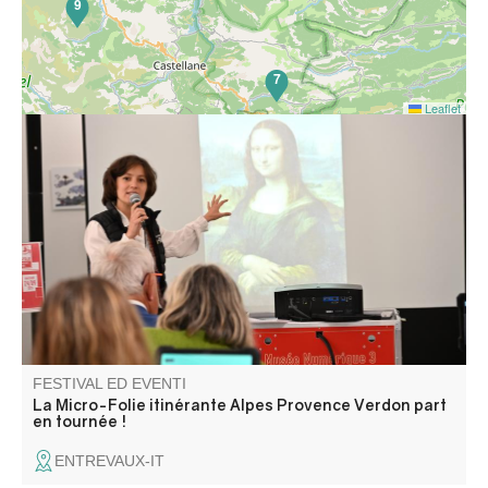
9
7
Leaflet
La Micro-Folie itinérante Alpes Provence Verdon s'installe
à Entrevaux ! La Micro-Folie c'est un musée numérique,
un espace de réalité virtuelle, un fablab et une
ludothèque. Une programmation riche et ludique vous
attend pour petits et grands.
FESTIVAL ED EVENTI
La Micro-Folie itinérante Alpes Provence Verdon part
en tournée !
ENTREVAUX-IT