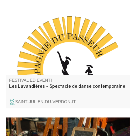
C'est un spectacle de danse contemporaine (Cie du
Passeur / Efi Farmaki), fait revivre la mémoire des lavoirs
et des lavandières en chant, texte et danse. Atelier de
médiation pour les enfants avant la représentation, autour
d'objets liés aux lavoirs.
FESTIVAL ED EVENTI
Les Lavandières - Spectacle de danse contemporaine
SAINT-JULIEN-DU-VERDON-IT
La garde entrevalaise organise un vide-grenier à