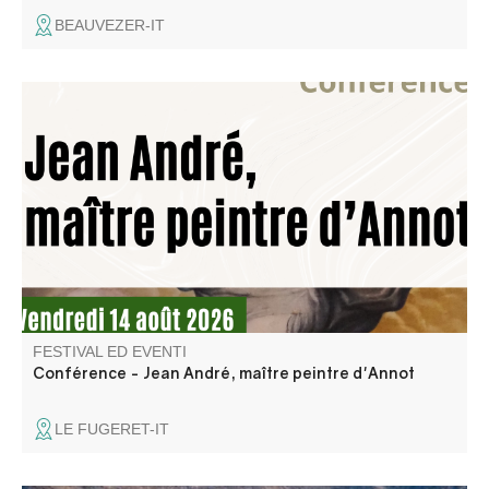
BEAUVEZER-IT
Jean André est un peintre du XVIIème siècle né à Annot
dont on sait peu de choses. Ce sont, en fin de compte, les
œuvres qu’il a laissées dans nos villages qui nous parlent
le mieux de lui. Un peintre de son temps…entre tradition
et modernité.
FESTIVAL ED EVENTI
Conférence - Jean André, maître peintre d'Annot
LE FUGERET-IT