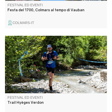
FESTIVAL ED EVENTI
Festa del 1700, Colmars al tempo di Vauban
COLMARS-IT
Percorso nel cuore delle Alpi dell'Alta Provenza, vicino al
lago di Castillon e a 5 minuti da St André les Alpes. 3
percorsi: 12 km 350 m D+ aperto agli escursionisti, 26 km
1000 m D+, 45 km 2100 m D+.
FESTIVAL ED EVENTI
Trail Hyèges Verdon