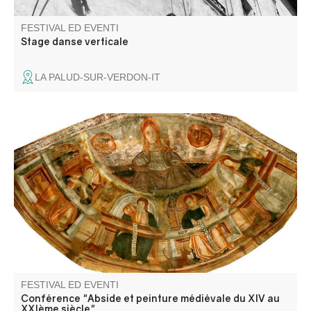
FESTIVAL ED EVENTI
Stage danse verticale
LA PALUD-SUR-VERDON-IT
Histoire et présentation du projet de restauration par
Damien Caron, architecte du Patrimoine et Mme Laure
Van Ysendryck, restauratrice des décors peints.
FESTIVAL ED EVENTI
Conférence "Abside et peinture médiévale du XIV au
XXIème siècle"