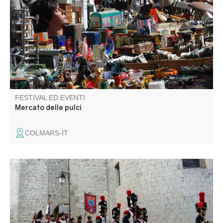
trouver de jolis petits trésors. Exposants : inscriptions
auprès de Béatrice
FESTIVAL ED EVENTI
Mercato delle pulci
COLMARS-IT
A Pentecoste, le sfilate della banda musicale e la Bravade
in costume napoleonico scandiscono il ritmo della vita del
villaggio. La fiaccolata, l'incendio del ponte, i balli e i
fuochi d'artificio si susseguono, mentre il luna park
occupa la piazza.