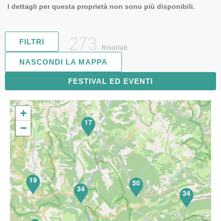
I dettagli per questa proprietà non sono più disponibili.
273
FILTRI
Risultati
NASCONDI LA MAPPA
FESTIVAL ED EVENTI
71
+
17
−
19
50
34
34