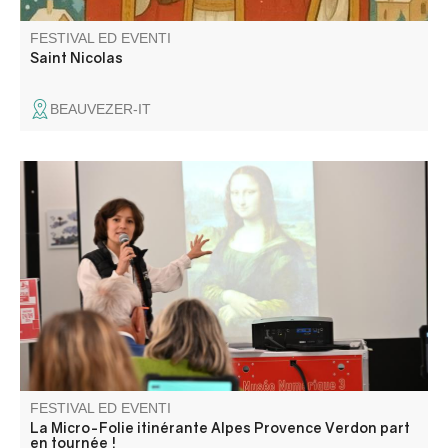
FESTIVAL ED EVENTI
Saint Nicolas
BEAUVEZER-IT
La Micro-Folie itinérante Alpes Provence Verdon s'installe
à Clumanc ! La Micro-Folie c'est un musée numérique, un
espace de réalité virtuelle, un fablab et une ludothèque.
Une programmation riche et ludique vous attend pour
petits et grands.
FESTIVAL ED EVENTI
La Micro-Folie itinérante Alpes Provence Verdon part
en tournée !