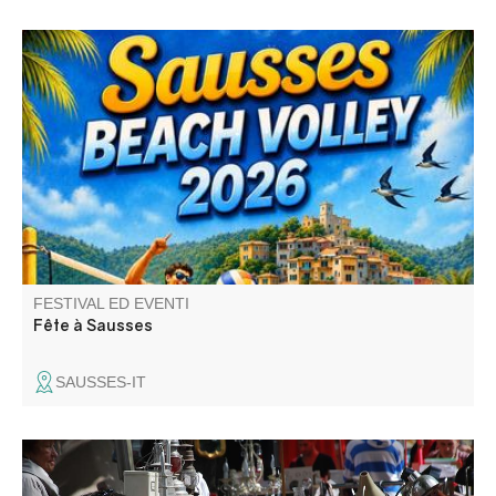
Fête avec repas festif, concours de boules, défilé aux
lampions, atelier enfants, bal le samedi, tournoi de Beach-
Volley, barbecue party et bal masqué "Anges et Démon"
le dimanche.
FESTIVAL ED EVENTI
Fête à Sausses
SAUSSES-IT
Foire aux puces dans les fortifications. Venez chiner et