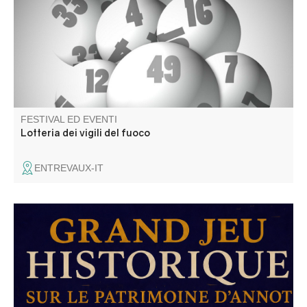
FESTIVAL ED EVENTI
Lotteria dei vigili del fuoco
ENTREVAUX-IT
Annot : le patrimoine en questions. Découvrez Annot
autrement ! "Le seul jeu où l'on à tout à apprendre… et
rien à gagner!