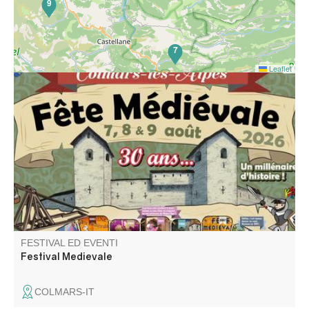
9
7
Leaflet
A Colmars se tient depuis 30 ans une fête légendaire qui
fait renaître l’esprit du Moyen Âge. Franchissez les portes
de la cité et plongez dans un univers de fastes et de
merveilles. Échassiers, musiciens, acrobates et nombreux
spectacles gratuits.
FESTIVAL ED EVENTI
Festival Medievale
COLMARS-IT