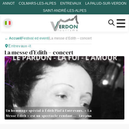
ANNOT
COLMARS-LES-ALPES
ENTREVAUX
LA PALUD-SUR-VERDON
SAINT-ANDRÉ-LES-ALPES
←
Accueil
Festival ed eventi
La messe d’Edith – concert
Entrevaux-it
La messe d’Edith – concert
Un hommage spécial à Édith Piaf à Entrevaux. « La
Messe Edith » est un spectacle rendant…
Lire plus